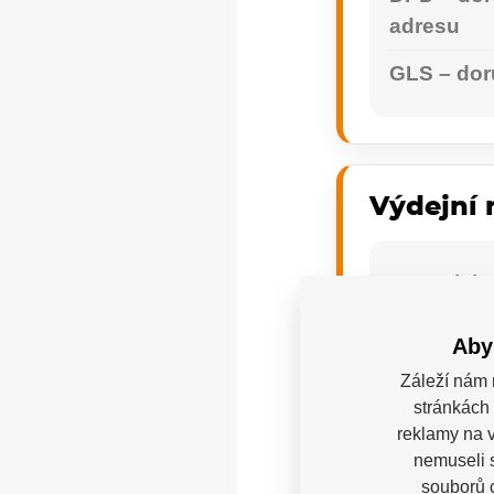
adresu
GLS – dor
Výdejní 
DPD Picku
GLS – výd
Aby
Zásilkovna
Záleží nám 
místo
stránkách 
reklamy na v
nemuseli 
souborů c