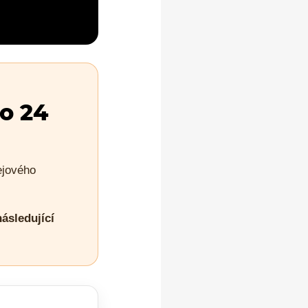
o 24
ejového
ásledující