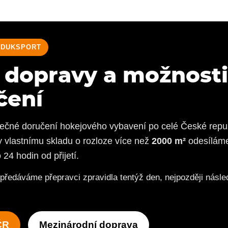
JDUKSPORT
 dopravy a možnost
čení
ečné doručení hokejového vybavení po celé České repub
y vlastnímu skladu o rozloze více než
2000 m²
odesíláme
24 hodin od přijetí.
předáváme přepravci zpravidla tentýž den, nejpozději násled
ČR
Mezinárodní doprava