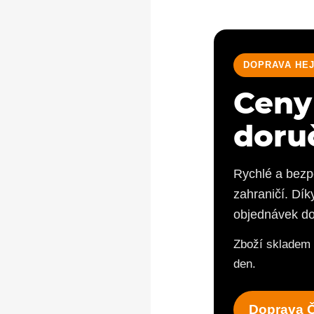
DOPRAVA HE
Ceny
doru
Rychlé a bezp
zahraničí. Dík
objednávek do 
Zboží skladem 
den.
Doprava 