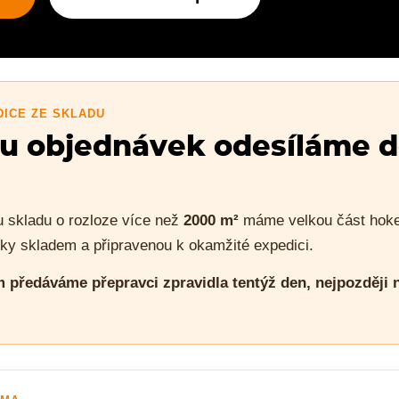
DICE ZE SKLADU
nu objednávek odesíláme d
u skladu o rozloze více než
2000 m²
máme velkou část hok
cky skladem a připravenou k okamžité expedici.
 předáváme přepravci zpravidla tentýž den, nejpozději n