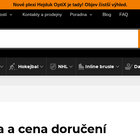
Nové plexi Hejduk OptiX je tady! Objev čistší výhled.
Kontakty a prodejny
Blog
FAQ
ostí
Poradna
Hokejbal
NHL
Inline brusle
Da
 a cena doručení