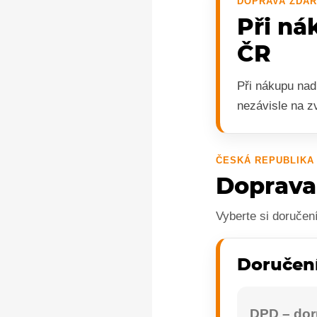
DOPRAVA ZDA
Při ná
ČR
Při nákupu na
nezávisle na z
ČESKÁ REPUBLIKA
Doprava
Vyberte si doručen
Doručení
DPD – dor