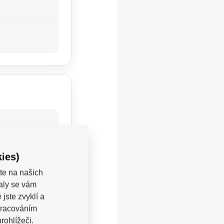
ies)
te na našich
valy se vám
jste zvyklí a
pracováním
rohlížeči.