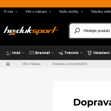
O nás
Vše o nákupu
Naše služby
Tabulka velik
Hráč
Brankář
Trénink
Oblečení
Vše o nákupu
Doprava a cena doručení
Doprava