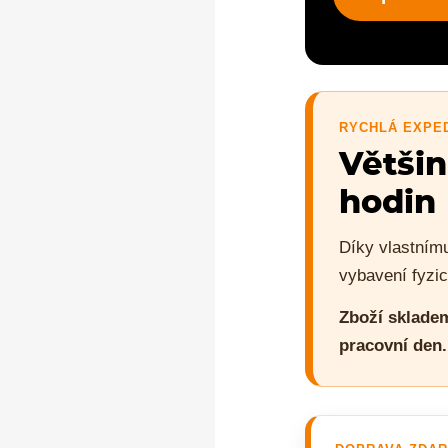
RYCHLÁ EXPE
Větši
hodin
Díky vlastním
vybavení fyzi
Zboží skladem
pracovní den.