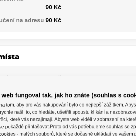
90 Kč
učení na adresu
90 Kč
místa
p / Z-Box
65 Kč
ejní místo
79 Kč
 web fungoval tak, jak ho znáte (souhlas s cook
 – výdejní
na tom, aby pro vás nakupování bylo co nejlepší zážitkem. Abys
99 Kč
rychle našli to, co hledáte, ušetřili spoustu klikání a nezobrazo
ěci, které vás nezajímají. Abyste web viděli v zobrazení na které 
se pokaždé přihlašovat.Proto od vás potřebujeme souhlas se z
ookies - malých souborů, které se dočasně ukládají ve vašem p