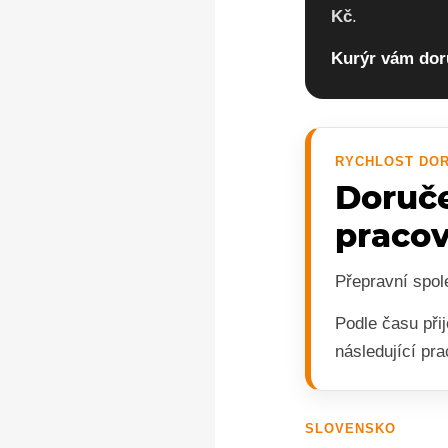
Kč
.
Kurýr vám dor
RYCHLOST DO
Doruče
praco
Přepravní spol
Podle času při
následující pr
SLOVENSKO