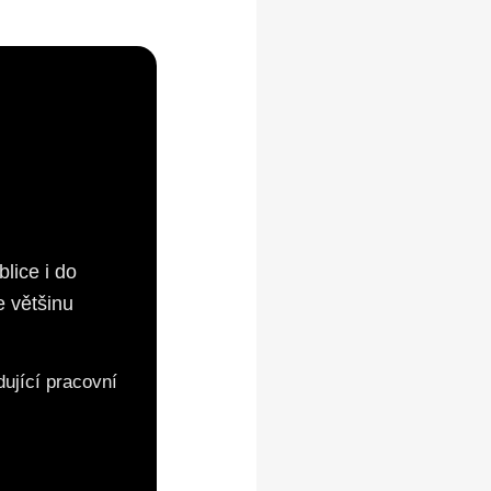
i
lice i do
 většinu
ující pracovní