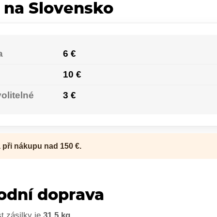
 na Slovensko
a
6 €
10 €
volitelné
3 €
při nákupu nad 150 €.
odní doprava
t zásilky je
31,5 kg
.