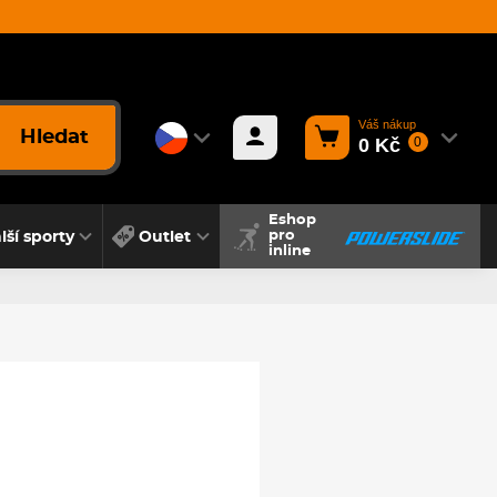
Váš nákup
Hledat
0 Kč
0
Eshop
lší sporty
Outlet
pro
inline