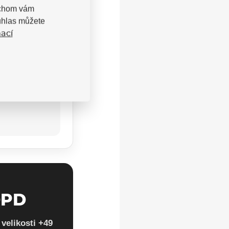
bychom vám
uhlas můžete
ací
DPD
velikosti +49