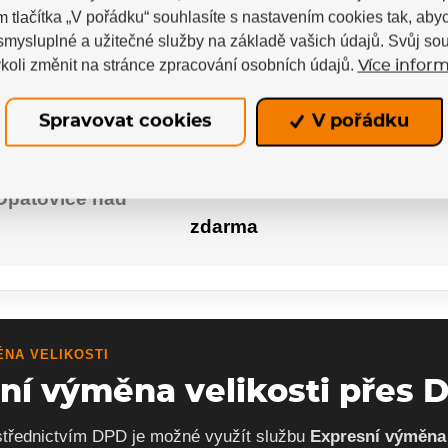
m tlačítka „V pořádku“ souhlasíte s nastavením cookies tak, a
odběr
 smysluplné a užitečné služby na základě vašich údajů. Svůj so
koli změnit na stránce zpracování osobních údajů.
Více inform
Hradec Králové
zdarma
Spravovat cookies
V pořádku
Chrudim
zdarma
Opatovice nad
zdarma
ĚNA VELIKOSTI
ní výměna velikosti přes 
střednictvím DPD je možné využít službu
Expresní výměna 