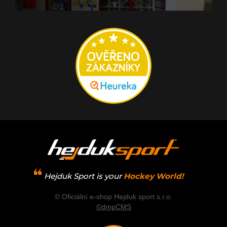
Hejduk Sport is your
Hockey World!
© Oficiální e-shop Hejduk sport s.r.o.
©dmpCMS