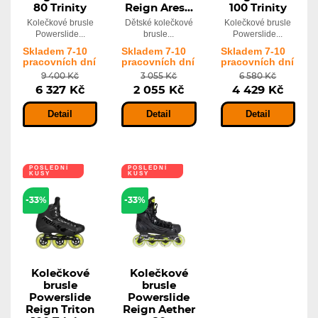
80 Trinity
Reign Ares...
100 Trinity
Kolečkové brusle
Dětské kolečkové
Kolečkové brusle
Powerslide...
brusle...
Powerslide...
Skladem 7-10
Skladem 7-10
Skladem 7-10
pracovních dní
pracovních dní
pracovních dní
9 400 Kč
3 055 Kč
6 580 Kč
6 327 Kč
2 055 Kč
4 429 Kč
Detail
Detail
Detail
POSLEDNÍ
POSLEDNÍ
KUSY
KUSY
-33%
-33%
Kolečkové
Kolečkové
brusle
brusle
Powerslide
Powerslide
Reign Triton
Reign Aether