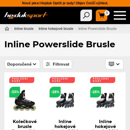
Nové plexi Hejduk OptiX je tady! Objev čistší výhled.
0
Inline brusle
Inline hokejové brusle
Inline Powerslide Brusle
Inline Powerslide Brusle
Doporučené
Filtrovat
POSLEDNÍ
POSLEDNÍ
POSLEDNÍ
KUSY
KUSY
KUSY
-33%
-25%
-25%
Kolečkové
Inline
Inline
brusle
hokejové
hokejové