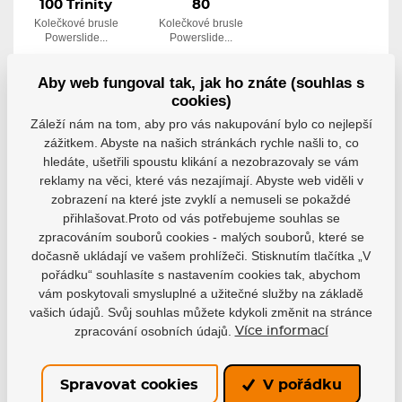
100 Trinity
80
Kolečkové brusle
Kolečkové brusle
Powerslide...
Powerslide...
Skladem 7-10
Skladem 7-10
pracovních dní
pracovních dní
Aby web fungoval tak, jak ho znáte (souhlas s
9 400 Kč
3 995 Kč
cookies)
6 327 Kč
2 689 Kč
Záleží nám na tom, aby pro vás nakupování bylo co nejlepší
Detail
Detail
zážitkem. Abyste na našich stránkách rychle našli to, co
hledáte, ušetřili spoustu klikání a nezobrazovaly se vám
reklamy na věci, které vás nezajímají. Abyste web viděli v
zobrazení na které jste zvyklí a nemuseli se pokaždé
přihlašovat.Proto od vás potřebujeme souhlas se
zpracováním souborů cookies - malých souborů, které se
Buďte s námi v kontaktu
dočasně ukládají ve vašem prohlížeči. Stisknutím tlačítka „V
pořádku“ souhlasíte s nastavením cookies tak, abychom
Rádi vám pomůžeme s výběrem nebo doporučíme
vám poskytovali smysluplné a užitečné služby na základě
nejvhodnější řešení.
vašich údajů. Svůj souhlas můžete kdykoli změnit na stránce
zpracování osobních údajů.
Více informací
info@hejduksport.cz
Spravovat cookies
V pořádku
+420 733 132 833