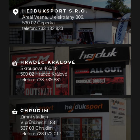
HEJDUKSPORT S.R.O.
Areál Vesna, U elektrárny 306,
530 02 Čeperka
telefon: 733 132 833
HRADEC KRÁLOVÉ
Škroupova 469/18
500 02 Hradec Králové
telefon: 733 739 881
CHRUDIM
Zimní stadion
V průhonech 183
537 03 Chrudim
telefon: 728 072 017