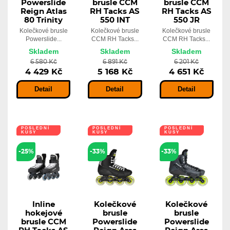
Powerslide
brusle CCM
brusle CCM
Reign Atlas
RH Tacks AS
RH Tacks AS
80 Trinity
550 INT
550 JR
Kolečkové brusle
Kolečkové brusle
Kolečkové brusle
Powerslide...
CCM RH Tacks...
CCM RH Tacks...
Skladem
Skladem
Skladem
6 580 Kč
6 891 Kč
6 201 Kč
4 429 Kč
5 168 Kč
4 651 Kč
Detail
Detail
Detail
POSLEDNÍ
POSLEDNÍ
POSLEDNÍ
KUSY
KUSY
KUSY
-25%
-33%
-33%
Inline
Kolečkové
Kolečkové
hokejové
brusle
brusle
brusle CCM
Powerslide
Powerslide