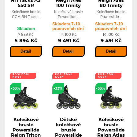
RH Tacks AS
Reign Ares
Reign Ares
550 SR
100 Trinity
80 Trinity
Kolečkové brusle
Kolečkové brusle
Kolečkové brusle
CCM RH Tacks...
Powerslide...
Powerslide...
Skladem 7-10
Skladem 7-10
Skladem
pracovních dní
pracovních dní
7 859 Kč
14 100 Kč
14 100 Kč
5 894 Kč
9 491 Kč
9 491 Kč
Detail
Detail
Detail
POSLEDNÍ
POSLEDNÍ
POSLEDNÍ
KUSY
KUSY
KUSY
-33%
-33%
-33%
Kolečkové
Dětské
Kolečkové
brusle
kolečkové
brusle
Powerslide
brusle
Powerslide
Reign Triton
Powerslide
Reign Atlas