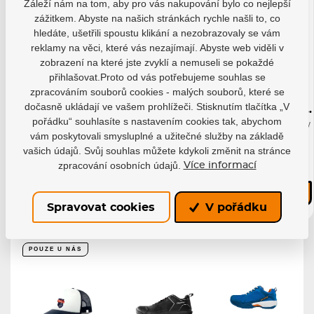
Záleží nám na tom, aby pro vás nakupování bylo co nejlepší
zážitkem. Abyste na našich stránkách rychle našli to, co
hledáte, ušetřili spoustu klikání a nezobrazovaly se vám
reklamy na věci, které vás nezajímají. Abyste web viděli v
Dámské triko
Mikina s kapucí
zobrazení na které jste zvyklí a nemuseli se pokaždé
Kraťasy
BallHockey
BallHockey
sportovní
přihlašovat.Proto od vás potřebujeme souhlas se
World
World
BallHockey
zpracováním souborů cookies - malých souborů, které se
Championships
Championships
World
2026
2026
dočasně ukládají ve vašem prohlížeči. Stisknutím tlačítka „V
Championships...
Dámské triko
Unisex mikina
pořádku“ souhlasíte s nastavením cookies tak, abychom
Lehké sportovní kraťasy
BallHockey World...
BallHockey World...
vám poskytovali smysluplné a užitečné služby na základě
BallHockey World...
vašich údajů. Svůj souhlas můžete kdykoli změnit na stránce
Skladem
Skladem
Skladem
zpracování osobních údajů.
Více informací
499 Kč
1 199 Kč
599 Kč
Detail
Detail
Detail
Spravovat cookies
V pořádku
POUZE U NÁS