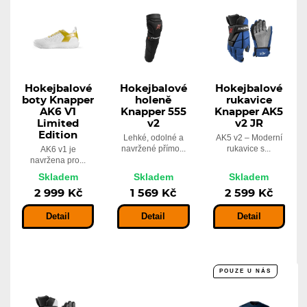
Hokejbalové
Hokejbalové
Hokejbalové
boty Knapper
holeně
rukavice
AK6 V1
Knapper 555
Knapper AK5
Limited
v2
v2 JR
Edition
Lehké, odolné a
AK5 v2 – Moderní
navržené přímo...
rukavice s...
AK6 v1 je
navržena pro...
Skladem
Skladem
Skladem
2 999 Kč
1 569 Kč
2 599 Kč
Detail
Detail
Detail
POUZE U NÁS