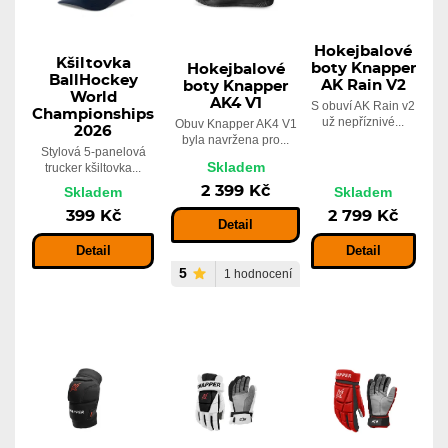
Hokejbalové
Kšiltovka
boty Knapper
Hokejbalové
BallHockey
AK Rain V2
boty Knapper
World
AK4 V1
S obuví AK Rain v2
Championships
už nepříznivé...
Obuv Knapper AK4 V1
2026
byla navržena pro...
Stylová 5-panelová
Skladem
trucker kšiltovka...
2 399 Kč
Skladem
Skladem
399 Kč
2 799 Kč
Detail
Detail
Detail
5
1 hodnocení