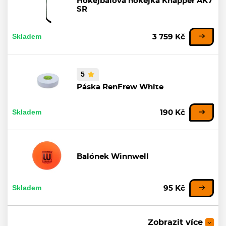
Hokejbalová hokejka Knapper AK7
SR
Skladem
3 759 Kč
5
Páska RenFrew White
Skladem
190 Kč
Balónek Winnwell
Skladem
95 Kč
Zobrazit více