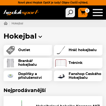
Nové plexi Hejduk OptiX je tady! Objev čistší výhled.
0
Hokejbal
Hokejbal
Outlet
Hráč hokejbalu
Brankář
Trénink
hokejbalu
Doplňky a
Fanshop Českého
příslušenství
Hokejbalu
Nejprodávanější