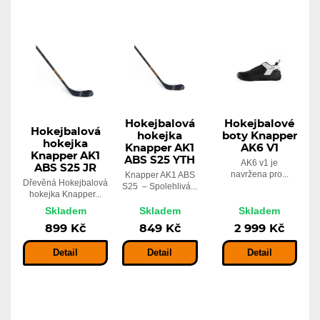
Hokejbalová
Hokejbalové
Hokejbalová
hokejka
boty Knapper
hokejka
Knapper AK1
AK6 V1
Knapper AK1
ABS S25 YTH
AK6 v1 je
ABS S25 JR
navržena pro...
Knapper AK1 ABS
Dřevěná Hokejbalová
S25 – Spolehlivá...
hokejka Knapper...
Skladem
Skladem
Skladem
899 Kč
849 Kč
2 999 Kč
Detail
Detail
Detail