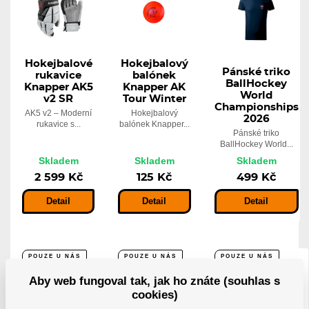
Hokejbalové
Hokejbalový
Pánské triko
rukavice
balónek
BallHockey
Knapper AK5
Knapper AK
World
v2 SR
Tour Winter
Championships
AK5 v2 – Moderní
Hokejbalový
2026
rukavice s...
balónek Knapper...
Pánské triko
BallHockey World...
Skladem
Skladem
Skladem
2 599 Kč
125 Kč
499 Kč
Detail
Detail
Detail
POUZE U NÁS
POUZE U NÁS
POUZE U NÁS
Aby web fungoval tak, jak ho znáte (souhlas s
cookies)