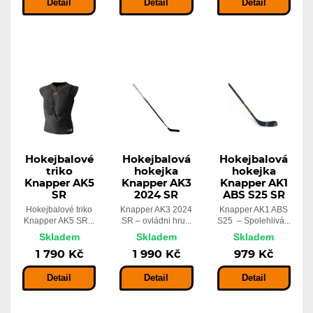
Detail
Detail
Detail
Hokejbalové
Hokejbalová
Hokejbalová
triko
hokejka
hokejka
Knapper AK5
Knapper AK3
Knapper AK1
SR
2024 SR
ABS S25 SR
Hokejbalové triko
Knapper AK3 2024
Knapper AK1 ABS
Knapper AK5 SR...
SR – ovládni hru...
S25 – Spolehlivá...
Skladem
Skladem
Skladem
1 790 Kč
1 990 Kč
979 Kč
Detail
Detail
Detail