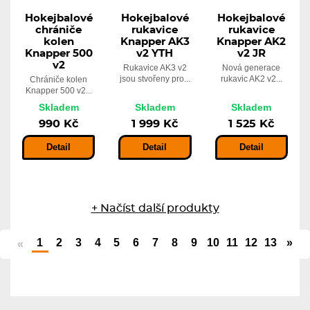
Hokejbalové
Hokejbalové
Hokejbalové
chrániče
rukavice
rukavice
kolen
Knapper AK3
Knapper AK2
Knapper 500
v2 YTH
v2 JR
v2
Rukavice AK3 v2
Nová generace
jsou stvořeny pro...
rukavic AK2 v2...
Chrániče kolen
Knapper 500 v2...
Skladem
Skladem
Skladem
990 Kč
1 999 Kč
1 525 Kč
Detail
Detail
Detail
+ Načíst další produkty
1
2
3
4
5
6
7
8
9
10
11
12
13
»
«