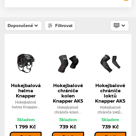
Páska RenFrew Black
Skladem
80 Kč
Doporučené
Filtrovat
Páska gripová RenFrew
Skladem
110 Kč
Hokejbalová
Hokejbalové
Hokejbalové
helma
chrániče
chrániče
Knapper
kolen
loktů
Knapper AK5
Knapper AK5
Hokejbalová
helma Knapper...
Hokejbalové
Hokejbalové
chrániče kolen...
chrániče loktů...
Skladem
Skladem
Skladem
1 799 Kč
739 Kč
739 Kč