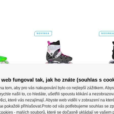
NOVINKA
NOVINK
 web fungoval tak, jak ho znáte (souhlas s cook
brusle
Kolečkové brusle
Kol
ell Judit
Playlife Imperial
Powe
na tom, aby pro vás nakupování bylo co nejlepší zážitkem. Abys
0
Fuchsia 80
Rado
rychle našli to, co hledáte, ušetřili spoustu klikání a nezobrazo
Powerslide
Powerslide Imperial 80 Fuchsia
Kolečk
sou fitness...
jsou městské inline brusle s...
Phuzion
ěci, které vás nezajímají. Abyste web viděli v zobrazení na které 
m
Skladem
se pokaždé přihlašovat.Proto od vás potřebujeme souhlas se z
Kč
3 920 Kč
ookies - malých souborů, které se dočasně ukládají ve vašem p