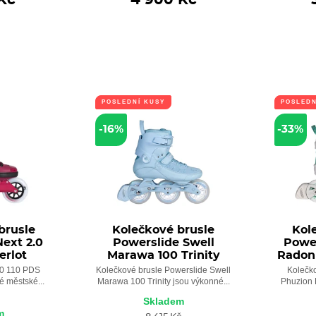
POSLEDNÍ KUSY
POSLEDN
-16%
-33%
brusle
Kolečkové brusle
Kol
ext 2.0
Powerslide Swell
Powe
erlot
Marawa 100 Trinity
Radon 
.0 110 PDS
Kolečkové brusle Powerslide Swell
Kolečk
é městské...
Marawa 100 Trinity jsou výkonné...
Phuzion R
Skladem
m