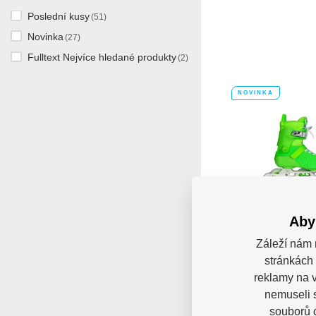
Poslední kusy
(51)
Novinka
(27)
Fulltext Nejvíce hledané produkty
(2)
NOVINKA
Aby
Kolečkové 
Powerslide Sw
Záleží nám 
Pro 10
stránkách 
Kolečkové brusle 
SWELL Judit Pro 100 j
reklamy na v
Sklade
nemuseli 
7 350 
souborů c