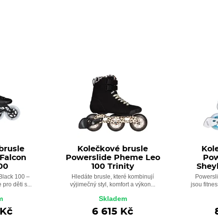
brusle
Kolečkové brusle
Kol
Falcon
Powerslide Pheme Leo
Pow
00
100 Trinity
Sheyl
Black 100 –
Hledáte brusle, které kombinují
Powersli
pro děti s...
výjimečný styl, komfort a výkon...
jsou fitnes
m
Skladem
 Kč
6 615 Kč