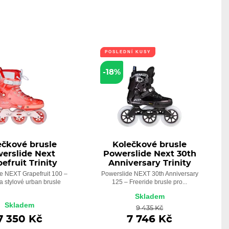
POSLEDNÍ KUSY
-18%
ečkové brusle
Kolečkové brusle
erslide Next
Powerslide Next 30th
efruit Trinity
Anniversary Trinity
e NEXT Grapefruit 100 –
Powerslide NEXT 30th Anniversary
a stylové urban brusle
125 – Freeride brusle pro...
Skladem
Skladem
9 435 Kč
7 350 Kč
7 746 Kč