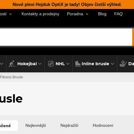
Nové plexi Hejduk OptiX je tady! Objev čistší výhled.
Kontakty a prodejny
Blog
FAQ
ostí
Poradna
Hokejbal
NHL
Inline brusle
Da
Fitness Brusle
usle
Nejlevnější
Nejdražší
Hodnocení
učené