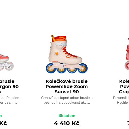
brusle
Kolečkové brusle
Kol
Argon 90
Powerslide Zoom
Pow
h
Sunset 90
Grap
lide Phuzion
Cenově dostupné urban brusle s
Powerslid
 ideální...
pevnou hardboot konstrukcí...
Rychlé 
m
Skladem
 Kč
4 410 Kč