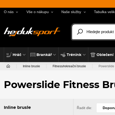
O nás
Vše o nákupu
Naše služby
Tabulka velik
Hráč
Brankář
Trénink
Oblečení
Inline brusle
Fitness/rekreační brusle
Powerslide 
Powerslide Fitness Br
Inline brusle
Řadit dle:
Dopor