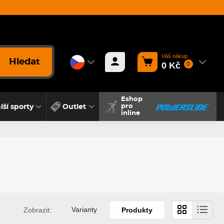
Váš nákup
Hledat
0 Kč
0
Eshop
lší sporty
Outlet
pro
inline
Varianty
Zobrazit:
Produkty