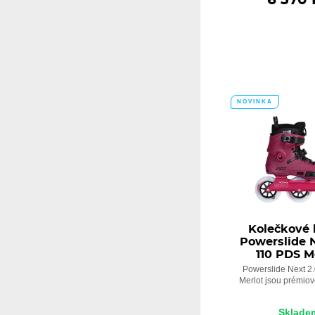
NOVINKA
Kolečkové 
Powerslide N
110 PDS M
Powerslide Next 2
Merlot jsou prémiov
Sklade