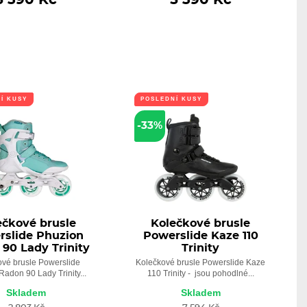
Í KUSY
POSLEDNÍ KUSY
-33%
ečkové brusle
Kolečkové brusle
rslide Phuzion
Powerslide Kaze 110
90 Lady Trinity
Trinity
ové brusle Powerslide
Kolečkové brusle Powerslide Kaze
adon 90 Lady Trinity...
110 Trinity - jsou pohodlné...
Skladem
Skladem