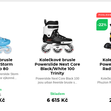
POSLEDN
-22%
brusle
Kolečkové brusle
Kol
 Storm
Powerslide Next Core
Powe
o 80
Black/White 100
Rad
Trinity
erslide Storm
ce výkonné...
Powerslide Next Core Black 100
Kolečk
jsou urban freeride brusle s...
Phuzion R
m
Skladem
č
Kč
6 615 Kč