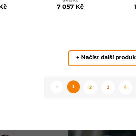
8 415 Kč
 Kč
7 057 Kč
+ Načíst další produ
«
1
2
3
4