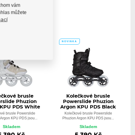
bychom vám
uhlas můžete
ací
A
NOVINKA
ečkové brusle
Kolečkové brusle
rslide Phuzion
Powerslide Phuzion
 KPU PDS White
Argon KPU PDS Black
ové brusle Powerslide
Kolečkové brusle Powerslide
Argon KPU PDS jsou...
Phuzion Argon KPU PDS jsou...
Skladem
Skladem
5 390 Kč
5 390 Kč