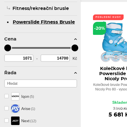
Fitness/rekreační brusle
POSLEDNÍ KUSY
Powerslide Fitness Brusle
-20%
Cena
-
Kč
Kolečkové 
Řada
Powerslide
Nicoly Pr
Kolečkové brusle Pow
Nicoly Pro 80 - vyso
Iqon
(5)
Sklade
Arise
(1)
7 140 K
5 681 
Next
(12)