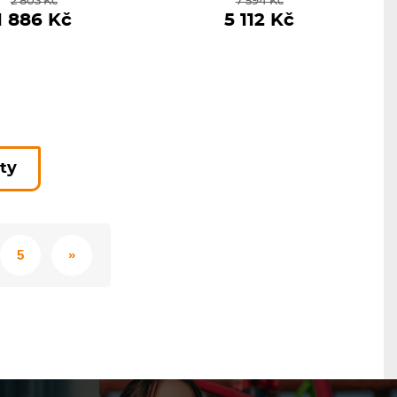
2 803 Kč
7 594 Kč
1 886 Kč
5 112 Kč
kty
5
»