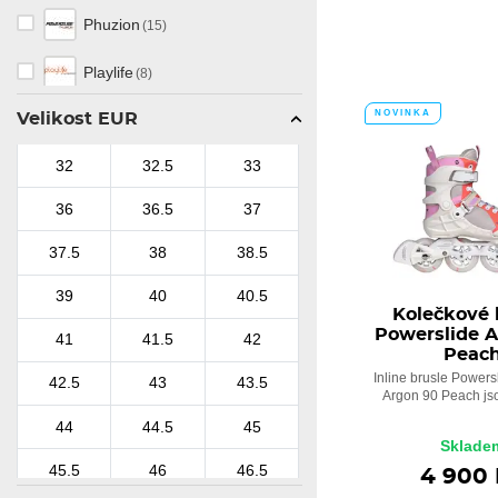
Phuzion
(15)
Playlife
(8)
NOVINKA
Velikost EUR
Swell
(13)
32
32.5
33
36
36.5
37
37.5
38
38.5
39
40
40.5
Kolečkové 
Powerslide 
41
41.5
42
Peac
Inline brusle Powers
42.5
43
43.5
Argon 90 Peach jsou
44
44.5
45
Sklade
45.5
46
46.5
4 900