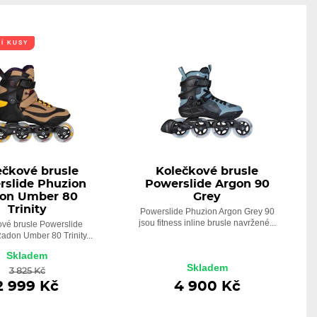
Í KUSY
ečkové brusle
Kolečkové brusle
rslide Phuzion
Powerslide Argon 90
on Umber 80
Grey
Trinity
Powerslide Phuzion Argon Grey 90
jsou fitness inline brusle navržené...
ové brusle Powerslide
adon Umber 80 Trinity...
Skladem
Skladem
3 825 Kč
2 999 Kč
4 900 Kč