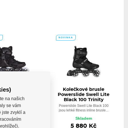
A
NOVINKA
ies)
ečkové brusle
Kolečkové brusle
rslide Phuzion
Powerslide Swell Lite
te na našich
n 90 PDS Camo
Black 100 Trinity
valy se vám
ové brusle Powerslide
Powerslide Swell Lite Black 100
 Radon 90 PDS Camo...
jsou lehké fitness inline brusle...
jste zvyklí a
Skladem
Skladem
pracováním
4 900 Kč
5 880 Kč
rohlížeči.