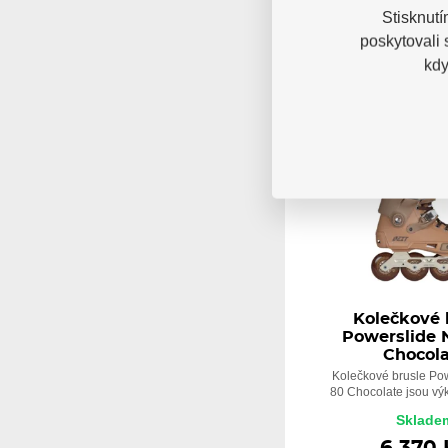
Stisknutí
poskytovali
kdy
NOVINKA
Kolečkové 
Powerslide 
Chocol
Kolečkové brusle Po
80 Chocolate jsou výk
Sklade
6 370 