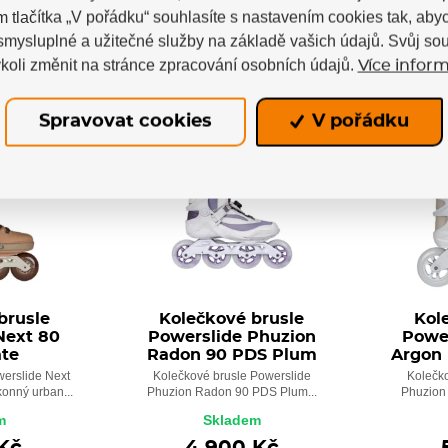
m tlačítka „V pořádku“ souhlasíte s nastavením cookies tak, a
 smysluplné a užitečné služby na základě vašich údajů. Svůj so
koli změnit na stránce zpracování osobních údajů.
Více inform
Spravovat cookies
V pořádku
NOVINKA
NOVINK
brusle
Kolečkové brusle
Kol
Next 80
Powerslide Phuzion
Powe
ate
Radon 90 PDS Plum
Argon
werslide Next
Kolečkové brusle Powerslide
Kolečk
onný urban...
Phuzion Radon 90 PDS Plum...
Phuzion 
m
Skladem
Kč
4 900 Kč