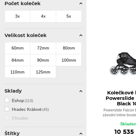
Počet koleček
47
47.5
48
48.5
49
3x
4x
5x
Velikost koleček
60mm
72mm
80mm
84mm
90mm
100mm
110mm
125mm
Sklady
Kolečkové 
Powerslide 
Eshop
(113)
Black 1
Hradec Králové
(45)
Powerslide Falcon 
závodní inline brusle 
Chrudim
Sklade
10 535
Štítky