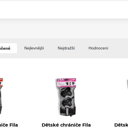
Chrániče zápěstí Ennui City Brace
Nejlevnější
Nejdražší
Hodnocení
učené
5
Dětské chrániče Powerslide Basic (sada
iče Fila
Dětské chrániče Fila
Dětsk