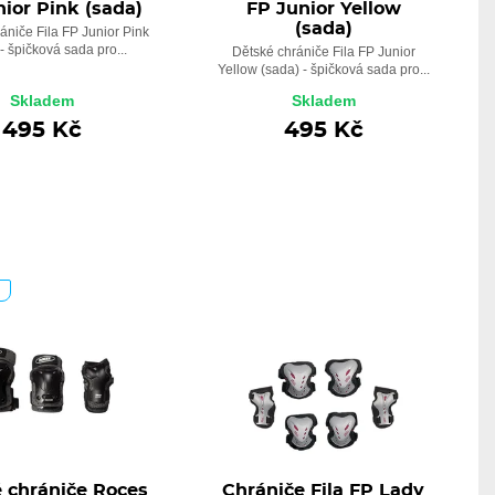
ior Pink (sada)
FP Junior Yellow
(sada)
ániče Fila FP Junior Pink
- špičková sada pro...
Dětské chrániče Fila FP Junior
Yellow (sada) - špičková sada pro...
Skladem
Skladem
495 Kč
495 Kč
A
 chrániče Roces
Chrániče Fila FP Lady