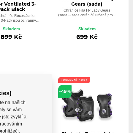
r Ventilated 3-
Gears (sada)
Pack Black
Chrániče Fila FP Lady Gears
(sada) - sada chráničů určená pro...
chrániče Roces Junior
d 3-Pack jsou ochranný...
Skladem
Skladem
899 Kč
699 Kč
Í KUSY
POSLEDNÍ KUSY
-49%
ies)
te na našich
valy se vám
jste zvyklí a
pracováním
rohlížeči.