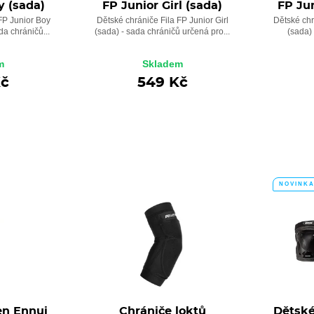
y (sada)
FP Junior Girl (sada)
FP Jun
FP Junior Boy
Dětské chrániče Fila FP Junior Girl
Dětské chr
da chráničů...
(sada) - sada chráničů určená pro...
(sada) 
m
Skladem
Kč
549 Kč
NOVINK
en Ennui
Chrániče loktů
Dětské