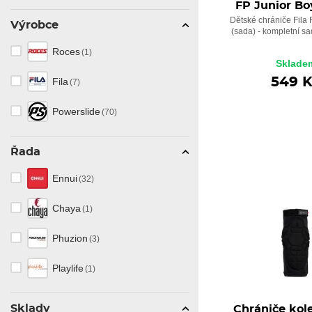
FP Junior Bo
Dětské chrániče Fila 
Výrobce
(sada) - kompletní sa
Roces
(1)
Sklade
549 
Fila
(7)
Powerslide
(70)
Řada
Ennui
(32)
Chaya
(1)
Phuzion
(3)
Playlife
(1)
Sklady
Chrániče kol