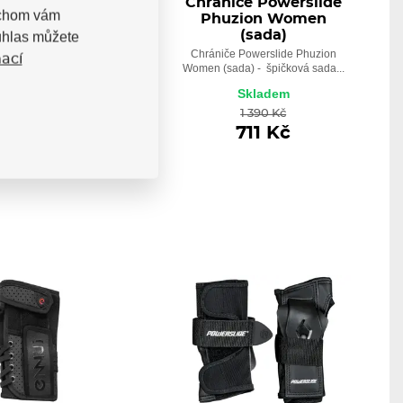
če Ennui Street
Chrániče Powerslide
bychom vám
Dual Pack
Phuzion Women
(sada)
uhlas můžete
Ennui Street Dual Pack -
vé chráničů kolen a...
Chrániče Powerslide Phuzion
ací
Women (sada) - špičková sada...
Skladem
Skladem
1 410 Kč
1 390 Kč
948 Kč
711 Kč