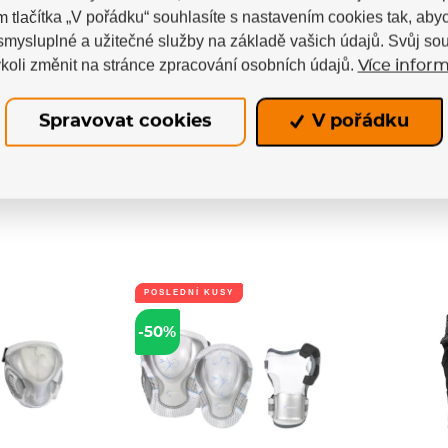
a FP Men
Chrániče Fila
Chráni
m tlačítka „V pořádku“ souhlasíte s nastavením cookies tak, a
ada)
Multitech Gear (sada)
 smysluplné a užitečné služby na základě vašich údajů. Svůj so
 Gears (sada)
Sada in-line chráničů značky Fila.
Chrániče 
áničů pro...
Kompletní sada chráničů pro jízdu...
streeto
koli změnit na stránce zpracování osobních údajů.
Více inform
m
Skladem
Spravovat cookies
V pořádku
Kč
819 Kč
POSLEDNÍ KUSY
-50%