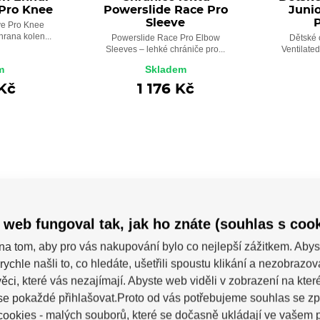
 Pro Knee
Powerslide Race Pro
Junio
Sleeve
e Pro Knee
hrana kolen...
Powerslide Race Pro Elbow
Dětské 
Sleeves – lehké chrániče pro...
Ventilate
m
Skladem
Kč
1 176 Kč
POSLEDN
-33%
 web fungoval tak, jak ho znáte (souhlas s cook
na tom, aby pro vás nakupování bylo co nejlepší zážitkem. Abys
rychle našli to, co hledáte, ušetřili spoustu klikání a nezobrazo
ěci, které vás nezajímají. Abyste web viděli v zobrazení na které 
se pokaždé přihlašovat.Proto od vás potřebujeme souhlas se z
ookies - malých souborů, které se dočasně ukládají ve vašem p