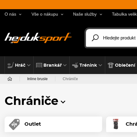
O nás
Vše o nákupu
Naše služby
Tabulka velik
Hráč
Brankář
Trénink
Oblečení
Inline brusle
Chrániče
Chrániče
Outlet
Chrá