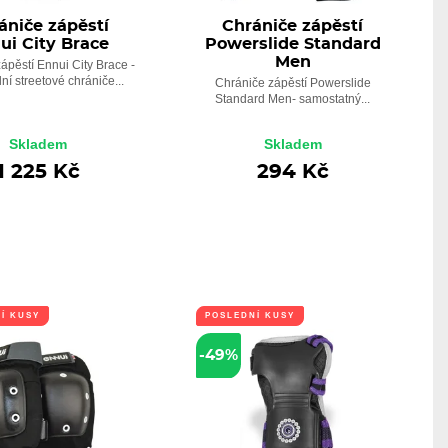
ániče zápěstí
Chrániče zápěstí
ui City Brace
Powerslide Standard
Men
ápěstí Ennui City Brace -
ní streetové chrániče...
Chrániče zápěstí Powerslide
Standard Men- samostatný...
Skladem
Skladem
1 225 Kč
294 Kč
Í KUSY
POSLEDNÍ KUSY
-49%