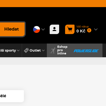
Váš nákup
Hledat
0 Kč
0
Eshop
lší sporty
Outlet
pro
inline
ělé