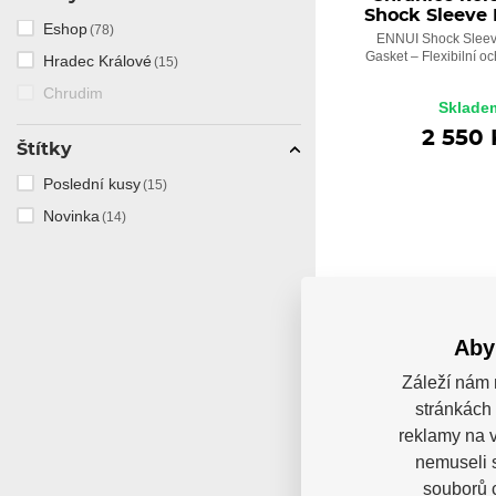
Shock Sleeve
Eshop
(78)
ENNUI Shock Sleev
Gasket – Flexibilní oc
Hradec Králové
(15)
Chrudim
Sklade
2 550 
Štítky
Poslední kusy
(15)
Novinka
(14)
Aby
Záleží nám 
stránkách 
reklamy na v
nemuseli 
souborů c