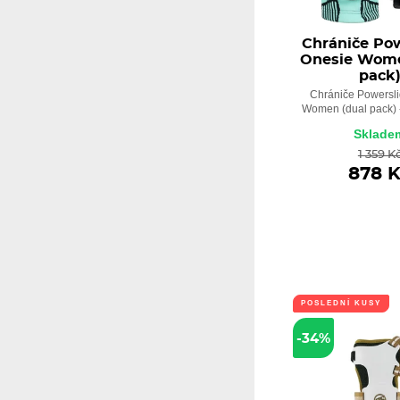
Chrániče Po
Onesie Wome
pack
Chrániče Powersl
Women (dual pack) - 
Sklade
1 359 K
878 
POSLEDNÍ KUSY
-34%