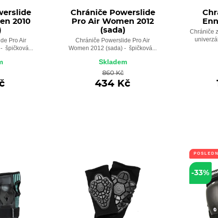
werslide
Chrániče Powerslide
Chr
en 2010
Pro Air Women 2012
Enn
)
(sada)
Chrániče z
univerzál
de Pro Air
Chrániče Powerslide Pro Air
 špičková...
Women 2012 (sada) - špičková...
m
Skladem
860 Kč
č
434 Kč
POSLEDN
-33%