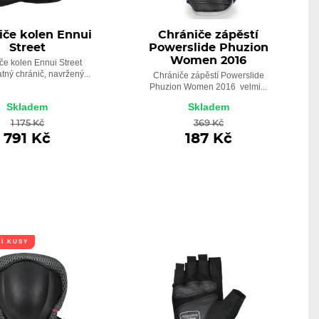
iče kolen Ennui
Chrániče zápěstí
Street
Powerslide Phuzion
Women 2016
če kolen Ennui Street
tný chránič, navržený...
Chrániče zápěstí Powerslide
Phuzion Women 2016 velmi...
Skladem
Skladem
1 175 Kč
369 Kč
791 Kč
187 Kč
Í KUSY