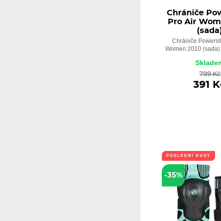
Chrániče Po
Pro Air Wom
(sada
Chrániče Powersli
Women 2010 (sada) -
Sklade
799 Kč
391 K
POSLEDNÍ KUSY
-35%