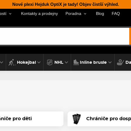
Nové plexi Hejduk OptiX je tady! Objev čistší výhled.
Kontakty a prodejny
Blog
FAQ
ostí
Poradna
Hokejbal
NHL
Inline brusle
Da
niče pro děti
Chrániče pro dosp