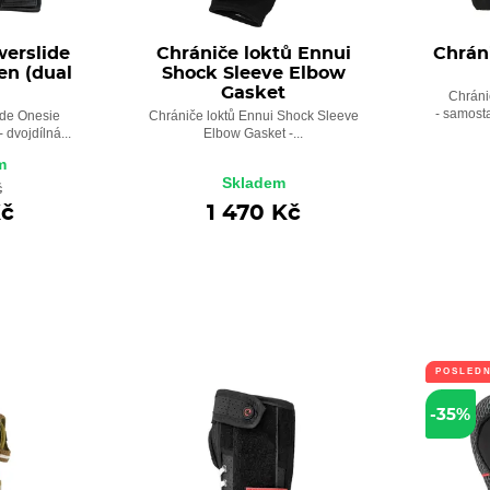
werslide
Chrániče loktů Ennui
Chrán
n (dual
Shock Sleeve Elbow
)
Gasket
Chráni
- samosta
ide Onesie
Chrániče loktů Ennui Shock Sleeve
dvojdílná...
Elbow Gasket -...
m
Skladem
č
Kč
1 470 Kč
POSLEDN
-35%