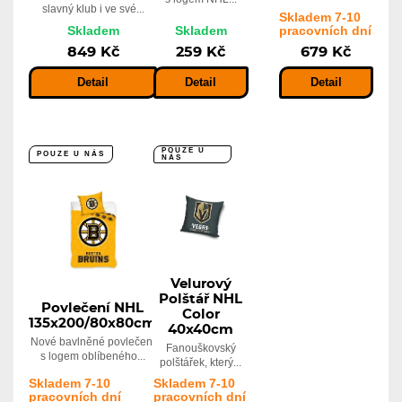
slavný klub i ve své...
Skladem 7-10
Skladem
Skladem
pracovních dní
849 Kč
259 Kč
679 Kč
Detail
Detail
Detail
POUZE U
POUZE U NÁS
NÁS
Velurový
Polštář NHL
Povlečení NHL
Color
135x200/80x80cm
40x40cm
Nové bavlněné povlečení
Fanouškovský
s logem oblíbeného...
polštářek, který...
Skladem 7-10
Skladem 7-10
pracovních dní
pracovních dní