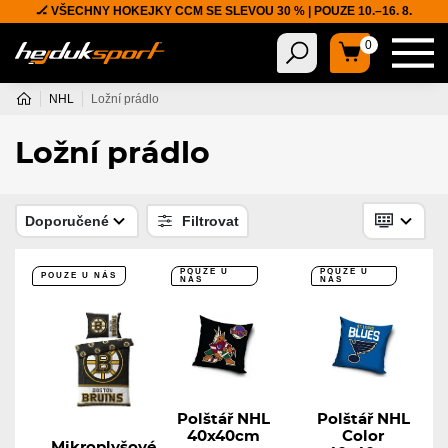
🏒 VŠECHNY HOKEJKY CCM SE SLEVOU 30 % | POUZE 10.–16. 8.
0
NHL
Ložní prádlo
Ložní prádlo
Doporučené
Filtrovat
POUZE U
POUZE U
POUZE U NÁS
NÁS
NÁS
Polštář NHL
Polštář NHL
40x40cm
Color
Mikroplyšové