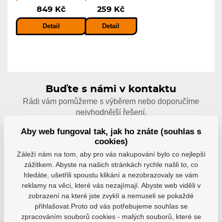
849 Kč
259 Kč
Detail
Detail
Buďte s námi v kontaktu
Rádi vám pomůžeme s výběrem nebo doporučíme
nejvhodnější řešení.
Aby web fungoval tak, jak ho znáte (souhlas s
info@hejduksport.cz
cookies)
Záleží nám na tom, aby pro vás nakupování bylo co nejlepší
zážitkem. Abyste na našich stránkách rychle našli to, co
+420 733 132 833
hledáte, ušetřili spoustu klikání a nezobrazovaly se vám
reklamy na věci, které vás nezajímají. Abyste web viděli v
zobrazení na které jste zvyklí a nemuseli se pokaždé
přihlašovat.Proto od vás potřebujeme souhlas se
zpracováním souborů cookies - malých souborů, které se