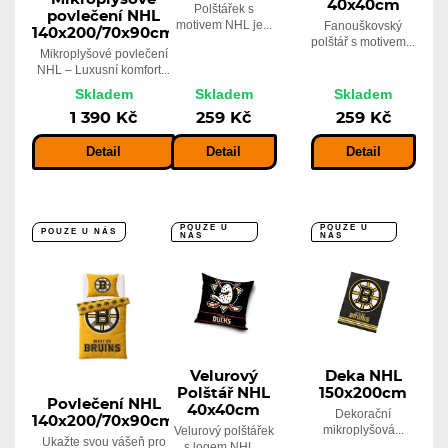
40x40cm
Polštářek s
povlečení NHL
motivem NHL je...
Fanouškovský
140x200/70x90cm
polštář s motivem...
Mikroplyšové povlečení
NHL – Luxusní komfort...
Skladem
Skladem
Skladem
1 390 Kč
259 Kč
259 Kč
Detail
Detail
Detail
POUZE U
POUZE U
POUZE U NÁS
NÁS
NÁS
Velurový
Deka NHL
Polštář NHL
150x200cm
Povlečení NHL
40x40cm
Dekorační
140x200/70x90cm
mikroplyšová...
Velurový polštářek
Ukažte svou vášeň pro
s logem NHL...