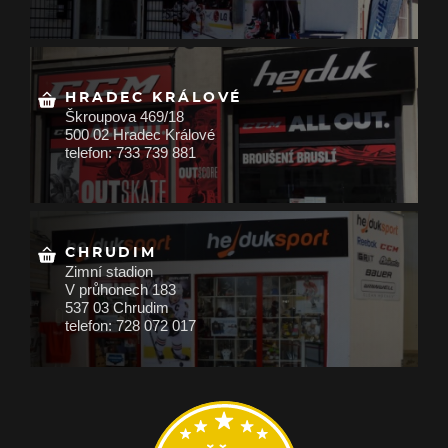
HRADEC KRÁLOVÉ
Škroupova 469/18
500 02 Hradec Králové
telefon: 733 739 881
CHRUDIM
Zimní stadion
V průhonech 183
537 03 Chrudim
telefon: 728 072 017