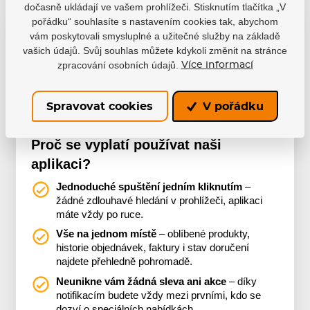
dočasně ukládají ve vašem prohlížeči. Stisknutím tlačítka „V
pořádku“ souhlasíte s nastavením cookies tak, abychom
Už máte naši aplikaci?
vám poskytovali smysluplné a užitečné služby na základě
vašich údajů. Svůj souhlas můžete kdykoli změnit na stránce
Nakupte pohodlně s naší aplikací, ať jste kdekoliv.
zpracování osobních údajů.
Více informací
Více o aplikaci
Spravovat cookies
V pořádku
Proč se vyplatí používat naši
aplikaci?
Jednoduché spuštění jedním kliknutím
–
žádné zdlouhavé hledání v prohlížeči, aplikaci
máte vždy po ruce.
Vše na jednom místě
– oblíbené produkty,
historie objednávek, faktury i stav doručení
najdete přehledně pohromadě.
Neunikne vám žádná sleva ani akce
– díky
notifikacím budete vždy mezi prvními, kdo se
dozví o speciálních nabídkách.