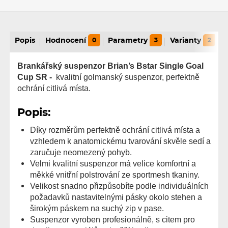
Popis
Hodnocení
0
Parametry
3
Varianty
2
Brankářský suspenzor Brian’s Bstar Single Goal
Cup SR -
kvalitní golmanský suspenzor, perfektně
ochrání citlivá místa.
Popis:
Díky rozměrům perfektně ochrání citlivá místa a
vzhledem k anatomickému tvarování skvěle sedí a
zaručuje neomezený pohyb.
Velmi kvalitní suspenzor
má velice komfortní a
měkké vnitřní polstrování
ze sportmesh tkaniny.
Velikost snadno přizpůsobíte podle individuálních
požadavků nastavitelnými pásky okolo stehen a
širokým páskem na suchý zip v pase.
Suspenzor vyroben profesionálně, s citem pro