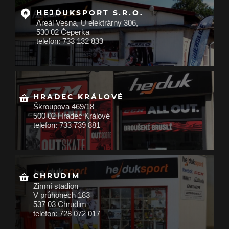
HEJDUKSPORT S.R.O.
Areál Vesna, U elektrárny 306,
530 02 Čeperka
telefon: 733 132 833
HRADEC KRÁLOVÉ
Škroupova 469/18
500 02 Hradec Králové
telefon: 733 739 881
CHRUDIM
Zimní stadion
V průhonech 183
537 03 Chrudim
telefon: 728 072 017