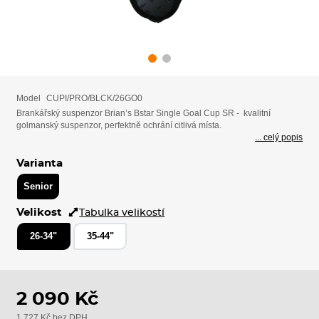
Model
CUPI/PRO/BLCK/26GO0
Brankářský suspenzor Brian’s Bstar Single Goal Cup SR - kvalitní
golmanský suspenzor, perfektně ochrání citlivá místa.
... celý popis
Varianta
Senior
Velikost
Tabulka velikostí
26-34"
35-44"
2 090 Kč
1 727 Kč bez DPH