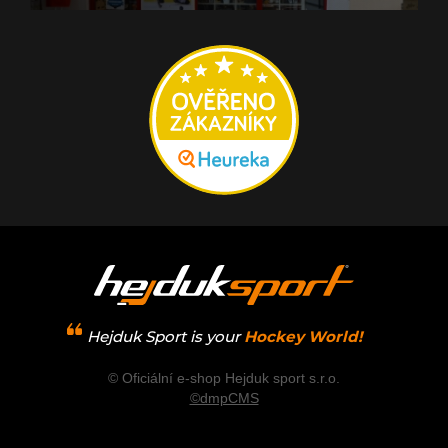
Hejduk Sport is your
Hockey World!
© Oficiální e-shop Hejduk sport s.r.o.
©dmpCMS