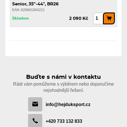
Senior, 35"-44", BR26
EAN: 628661004221
Skladem
2 090 Kč
Buďte s námi v kontaktu
Rádi vám pomůžeme s výběrem nebo doporučíme
nejvhodnější řešení.
info@hejduksport.cz
+420 733 132 833