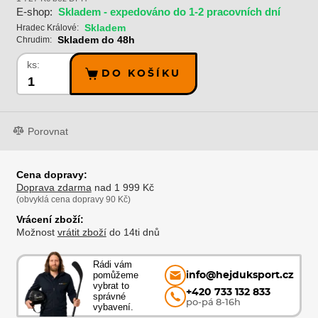
E-shop:
Skladem - expedováno do 1-2 pracovních dní
Skladem
Hradec Králové:
Skladem do 48h
Chrudim:
ks:
DO KOŠÍKU
Porovnat
Cena dopravy:
Doprava zdarma
nad 1 999 Kč
(obvyklá cena dopravy 90 Kč)
Vrácení zboží:
Možnost
vrátit zboží
do 14ti dnů
Rádi vám
pomůžeme
info@hejduksport.cz
vybrat to
+420 733 132 833
správné
po-pá 8-16h
vybavení.