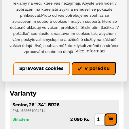
Varianta
Senior
reklamy na věci, které vás nezajímají. Abyste web viděli v
zobrazení na které jste zvyklí a nemuseli se pokaždé
přihlašovat.Proto od vás potřebujeme souhlas se
26"
27"
28"
29"
zpracováním souborů cookies - malých souborů, které se
30"
31"
32"
33"
dočasně ukládají ve vašem prohlížeči. Stisknutím tlačítka „V
pořádku“ souhlasíte s nastavením cookies tak, abychom
Velikost
34"
35"
36"
37"
vám poskytovali smysluplné a užitečné služby na základě
38"
39"
40"
41"
vašich údajů. Svůj souhlas můžete kdykoli změnit na stránce
zpracování osobních údajů.
Více informací
42"
43"
44"
Spravovat cookies
V pořádku
Varianty
Senior, 26"-34", BR26
EAN: 628661004214
Skladem
2 090 Kč