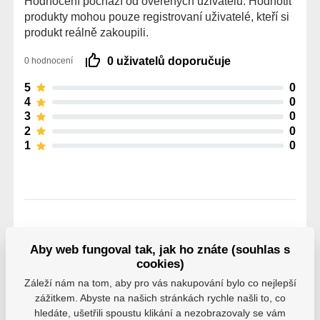
Hodnocení pochází od ověřených uživatelů. Hodnotit
produkty mohou pouze registrovaní uživatelé, kteří si
produkt reálně zakoupili.
0 uživatelů doporučuje
0 hodnocení
5
0
4
0
3
0
2
0
1
0
Parametry
Aby web fungoval tak, jak ho znáte (souhlas s
cookies)
Záleží nám na tom, aby pro vás nakupování bylo co nejlepší
Výrobce
Brian’s
zážitkem. Abyste na našich stránkách rychle našli to, co
hledáte, ušetřili spoustu klikání a nezobrazovaly se vám