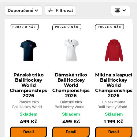
Doporučené
Filtrovat
POUZE U NÁS
POUZE U NÁS
POUZE U NÁS
Pánské triko
Dámské triko
Mikina s kapucí
BallHockey
BallHockey
BallHockey
World
World
World
Championships
Championships
Championships
2026
2026
2026
Pánské triko
Dámské triko
Unisex mikina
BallHockey World...
BallHockey World...
BallHockey World...
Skladem
Skladem
Skladem
499 Kč
499 Kč
1 199 Kč
Detail
Detail
Detail