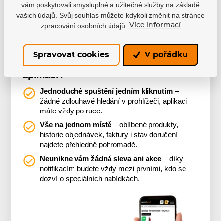
vám poskytovali smysluplné a užitečné služby na základě
vašich údajů. Svůj souhlas můžete kdykoli změnit na stránce
Více o aplikaci
zpracování osobních údajů.
Více informací
Spravovat cookies
V pořádku
Proč se vyplatí používat naši
aplikaci?
Jednoduché spuštění jedním kliknutím
–
žádné zdlouhavé hledání v prohlížeči, aplikaci
máte vždy po ruce.
Vše na jednom místě
– oblíbené produkty,
historie objednávek, faktury i stav doručení
najdete přehledně pohromadě.
Neunikne vám žádná sleva ani akce
– díky
notifikacím budete vždy mezi prvními, kdo se
dozví o speciálních nabídkách.