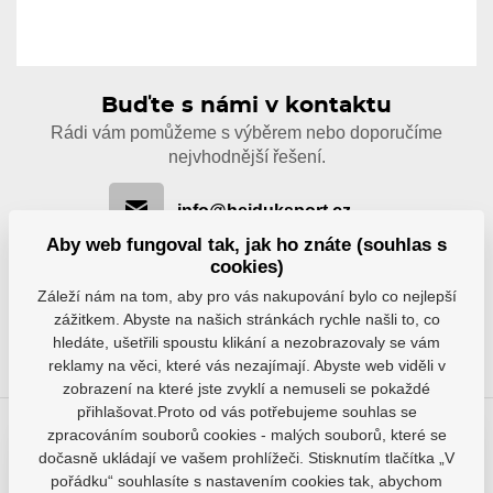
Buďte s námi v kontaktu
Rádi vám pomůžeme s výběrem nebo doporučíme
nejvhodnější řešení.
info@hejduksport.cz
Aby web fungoval tak, jak ho znáte (souhlas s
cookies)
+420 733 132 833
Záleží nám na tom, aby pro vás nakupování bylo co nejlepší
zážitkem. Abyste na našich stránkách rychle našli to, co
hledáte, ušetřili spoustu klikání a nezobrazovaly se vám
reklamy na věci, které vás nezajímají. Abyste web viděli v
zobrazení na které jste zvyklí a nemuseli se pokaždé
přihlašovat.Proto od vás potřebujeme souhlas se
zpracováním souborů cookies - malých souborů, které se
Už máte naši aplikaci?
dočasně ukládají ve vašem prohlížeči. Stisknutím tlačítka „V
pořádku“ souhlasíte s nastavením cookies tak, abychom
Nakupte pohodlně s naší aplikací, ať jste kdekoliv.