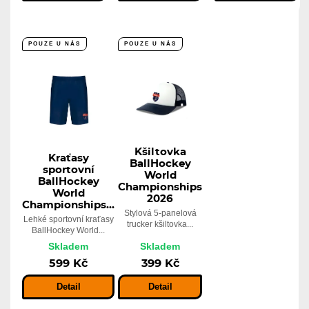
POUZE U NÁS
POUZE U NÁS
Kšiltovka
Kraťasy
BallHockey
sportovní
World
BallHockey
Championships
World
2026
Championships...
Stylová 5-panelová
Lehké sportovní kraťasy
trucker kšiltovka...
BallHockey World...
Skladem
Skladem
599 Kč
399 Kč
Detail
Detail