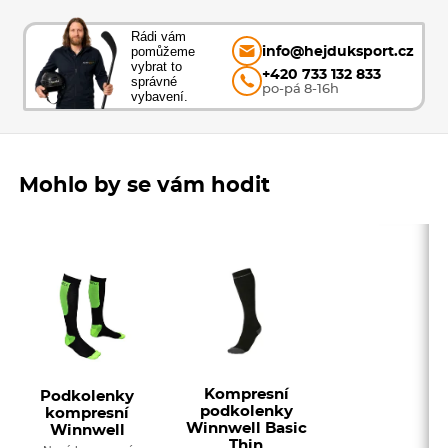
Rádi vám
pomůžeme
info@hejduksport.cz
vybrat to
+420 733 132 833
správné
po-pá 8-16h
vybavení.
Mohlo by se vám hodit
Kompresní
Podkolenky
podkolenky
kompresní
Winnwell Basic
Winnwell
Thin