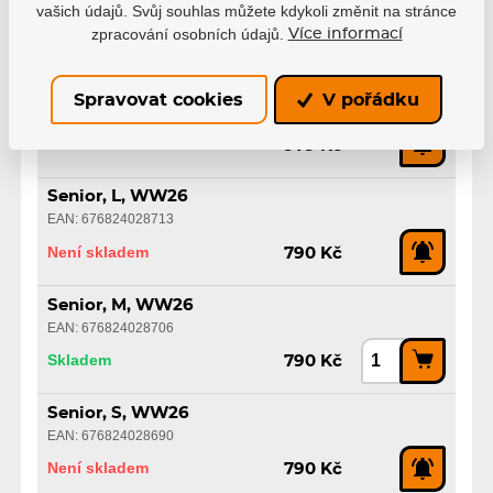
EAN: 676824028737
vašich údajů. Svůj souhlas můžete kdykoli změnit na stránce
zpracování osobních údajů.
Více informací
Skladem
790 Kč
Senior, XL, WW26
Spravovat cookies
V pořádku
EAN: 676824028720
Není skladem
979 Kč
Senior, L, WW26
EAN: 676824028713
Není skladem
790 Kč
Senior, M, WW26
EAN: 676824028706
Skladem
790 Kč
Senior, S, WW26
EAN: 676824028690
Není skladem
790 Kč