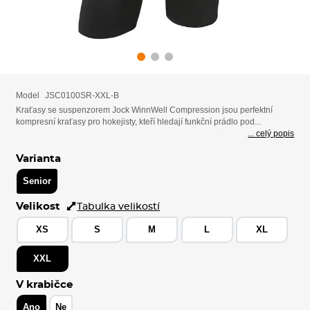
Model
JSC0100SR-XXL-B
Kraťasy se suspenzorem Jock WinnWell Compression jsou perfektní
kompresní kraťasy pro hokejisty, kteří hledají funkční prádlo pod...
... celý popis
Varianta
Senior
Velikost
Tabulka velikostí
XS
S
M
L
XL
XXL
V krabičce
Ano
Ne