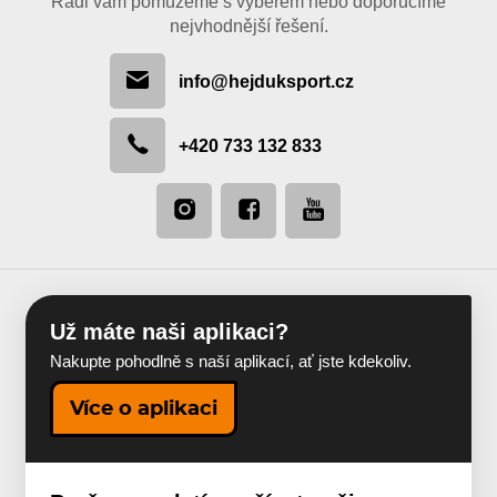
Rádi vám pomůžeme s výběrem nebo doporučíme
nejvhodnější řešení.
info@hejduksport.cz
+420 733 132 833
Už máte naši aplikaci?
Nakupte pohodlně s naší aplikací, ať jste kdekoliv.
Více o aplikaci