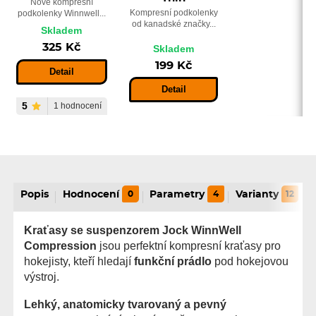
Nové kompresní
Kompresní podkolenky
podkolenky Winnwell...
od kanadské značky...
Skladem
325 Kč
Skladem
199 Kč
Detail
Detail
5
1 hodnocení
Popis
Hodnocení
0
Parametry
4
Varianty
12
Kraťasy se suspenzorem Jock WinnWell
Compression
jsou perfektní kompresní kraťasy pro
hokejisty, kteří hledají
funkční prádlo
pod hokejovou
výstroj.
Lehký, anatomicky tvarovaný a pevný