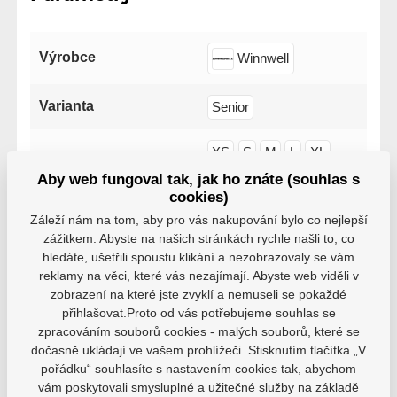
Výrobce
Winnwell
Varianta
Senior
XS
S
M
L
XL
Velikost
Aby web fungoval tak, jak ho znáte (souhlas s
XXL
cookies)
Záleží nám na tom, aby pro vás nakupování bylo co nejlepší
V krabičce
Ano
Ne
zážitkem. Abyste na našich stránkách rychle našli to, co
hledáte, ušetřili spoustu klikání a nezobrazovaly se vám
reklamy na věci, které vás nezajímají. Abyste web viděli v
zobrazení na které jste zvyklí a nemuseli se pokaždé
přihlašovat.Proto od vás potřebujeme souhlas se
zpracováním souborů cookies - malých souborů, které se
Varianty
dočasně ukládají ve vašem prohlížeči. Stisknutím tlačítka „V
pořádku“ souhlasíte s nastavením cookies tak, abychom
Senior, XXL, WW26
vám poskytovali smysluplné a užitečné služby na základě