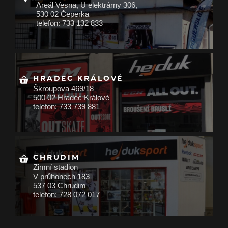
Areál Vesna, U elektrárny 306,
530 02 Čeperka
telefon: 733 132 833
HRADEC KRÁLOVÉ
Škroupova 469/18
500 02 Hradec Králové
telefon: 733 739 881
CHRUDIM
Zimní stadion
V průhonech 183
537 03 Chrudim
telefon: 728 072 017