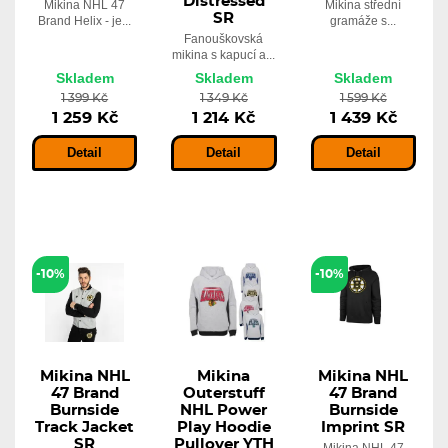
Distressed
Mikina NHL 47
Mikina střední
SR
Brand Helix - je...
gramáže s...
Fanouškovská
mikina s kapucí a...
Skladem
Skladem
Skladem
1 399 Kč
1 349 Kč
1 599 Kč
1 259 Kč
1 214 Kč
1 439 Kč
Detail
Detail
Detail
-10%
-10%
Mikina NHL
Mikina
Mikina NHL
47 Brand
Outerstuff
47 Brand
Burnside
NHL Power
Burnside
Track Jacket
Play Hoodie
Imprint SR
SR
Pullover YTH