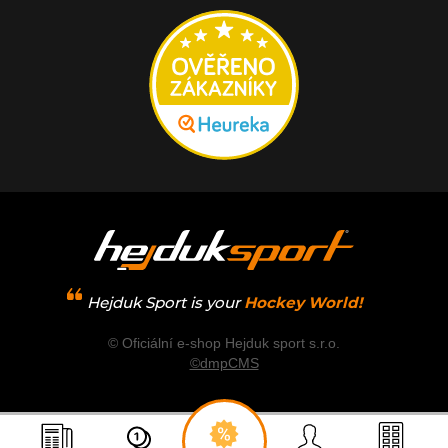
Hejduk Sport is your
Hockey World!
© Oficiální e-shop Hejduk sport s.r.o.
©dmpCMS