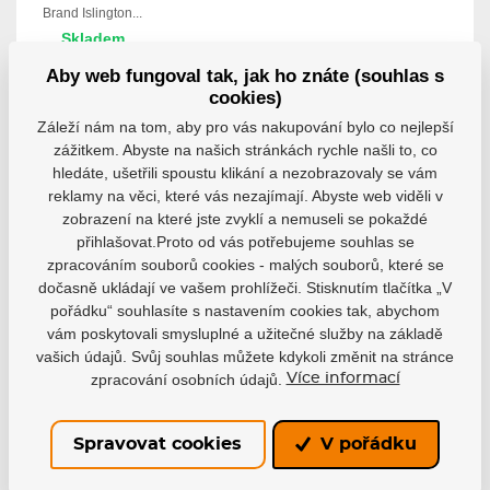
Brand Islington...
Skladem
1 890 Kč
Aby web fungoval tak, jak ho znáte (souhlas s
1 701 Kč
cookies)
Detail
Záleží nám na tom, aby pro vás nakupování bylo co nejlepší
zážitkem. Abyste na našich stránkách rychle našli to, co
hledáte, ušetřili spoustu klikání a nezobrazovaly se vám
reklamy na věci, které vás nezajímají. Abyste web viděli v
zobrazení na které jste zvyklí a nemuseli se pokaždé
přihlašovat.Proto od vás potřebujeme souhlas se
Buďte s námi v kontaktu
zpracováním souborů cookies - malých souborů, které se
Rádi vám pomůžeme s výběrem nebo doporučíme
dočasně ukládají ve vašem prohlížeči. Stisknutím tlačítka „V
nejvhodnější řešení.
pořádku“ souhlasíte s nastavením cookies tak, abychom
vám poskytovali smysluplné a užitečné služby na základě
vašich údajů. Svůj souhlas můžete kdykoli změnit na stránce
info@hejduksport.cz
zpracování osobních údajů.
Více informací
+420 733 132 833
Spravovat cookies
V pořádku