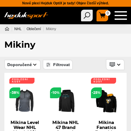
Nové plexi Hejduk OptiX je tady! Objev čistší výhled.
0
NHL
Oblečení
Mikiny
Mikiny
Doporučené
Filtrovat
POSLEDNÍ
POSLEDNÍ
KUSY
KUSY
-38%
-10%
-25%
Mikina Level
Mikina NHL
Mikina
Wear NHL
47 Brand
Fanatics