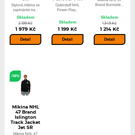
Mikina NHL 47
Brand Burnside...
Stylová mikina se
Outerstuff NHL
zapínáním na...
Power Play...
Skladem
Skladem
Skladem
2 199 Kč
1 349 Kč
1 979 Kč
1 199 Kč
1 214 Kč
Detail
Detail
Detail
-10%
Mikina NHL
47 Brand
Islington
Track Jacket
Jet SR
Mikina NHL 47