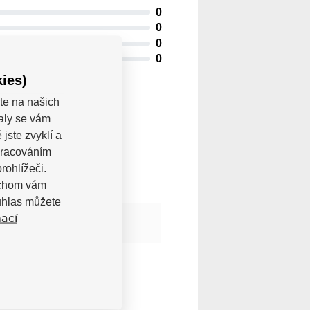
0
0
0
0
ies)
te na našich
valy se vám
jste zvyklí a
pracováním
rohlížeči.
bychom vám
uhlas můžete
ací