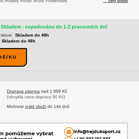
rší modely nordic bruslí Powerslide.
... celý popis
Skladem - expedováno do 1-2 pracovních dní
rálové:
Skladem do 48h
Skladem do 48h
OŠÍKU
Doprava zdarma
nad 1 999 Kč
(obvyklá cena dopravy 90 Kč)
Možnost
vrátit zboží
do 14ti dnů
info@hejduksport.cz
ám pomůžeme vybrat