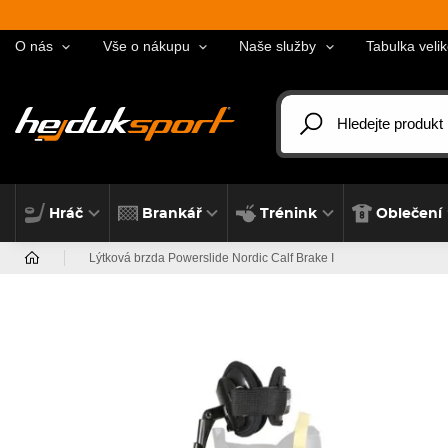
O nás
Vše o nákupu
Naše služby
Tabulka velik
Hráč
Brankář
Trénink
Oblečení
Lýtková brzda Powerslide Nordic Calf Brake I