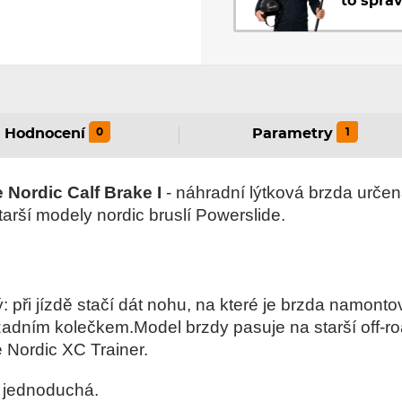
to sprá
0
1
Hodnocení
Parametry
 Nordic Calf Brake I
- náhradní lýtková brzda určen
tarší modely nordic bruslí Powerslide.
: při jízdě stačí dát nohu, na které je brzda namont
zadním kolečkem.Model brzdy pasuje na starší off-r
e Nordic XC Trainer.
ě jednoduchá.