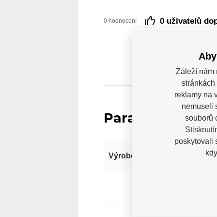
0 uživatelů do
0 hodnocení
Aby
Záleží nám 
stránkách 
reklamy na v
nemuseli 
Parametry
souborů c
Stisknutí
poskytovali
kdy
Výrobce