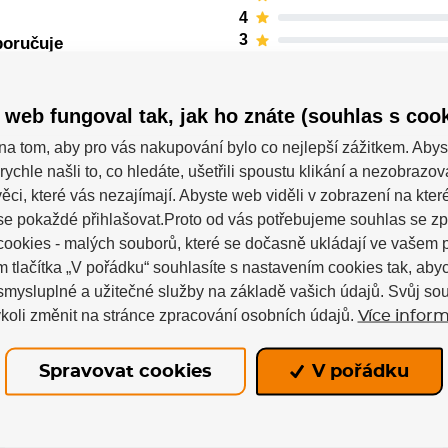
4
3
poručuje
2
1
 web fungoval tak, jak ho znáte (souhlas s cook
na tom, aby pro vás nakupování bylo co nejlepší zážitkem. Abys
rychle našli to, co hledáte, ušetřili spoustu klikání a nezobrazo
ěci, které vás nezajímají. Abyste web viděli v zobrazení na které 
se pokaždé přihlašovat.Proto od vás potřebujeme souhlas se z
ookies - malých souborů, které se dočasně ukládají ve vašem p
m tlačítka „V pořádku“ souhlasíte s nastavením cookies tak, a
 smysluplné a užitečné služby na základě vašich údajů. Svůj so
koli změnit na stránce zpracování osobních údajů.
Více inform
Powerslide
Spravovat cookies
V pořádku