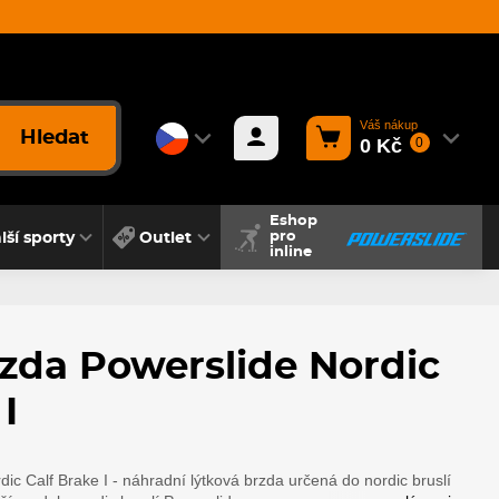
Váš nákup
Hledat
0 Kč
0
Eshop
lší sporty
Outlet
pro
inline
rzda Powerslide Nordic
I
ic Calf Brake I - náhradní lýtková brzda určená do nordic bruslí