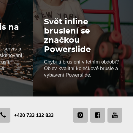
Svět inline
is na
bruslení se
značkou
, servis a
Powerslide
, skenování
uslí,
Chybí ti bruslení v letním období?
 a
Objev kvalitní kolečkové brusle a
vybavení Powerslide.
+420 733 132 833