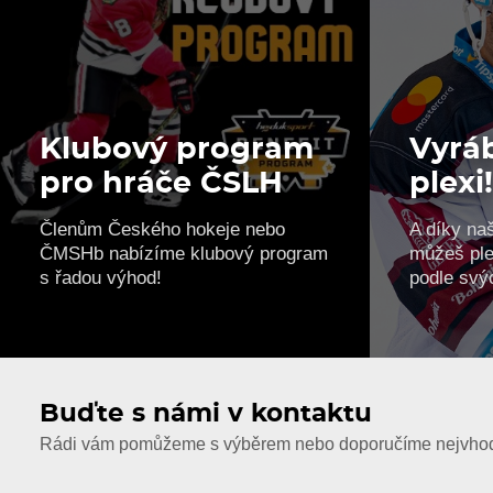
Klubový program
Vyráb
pro hráče ČSLH
plexi
Členům Českého hokeje nebo
A díky na
ČMSHb nabízíme klubový program
můžeš ple
s řadou výhod!
podle svý
Buďte s námi v kontaktu
Rádi vám pomůžeme s výběrem nebo doporučíme nejvhodn