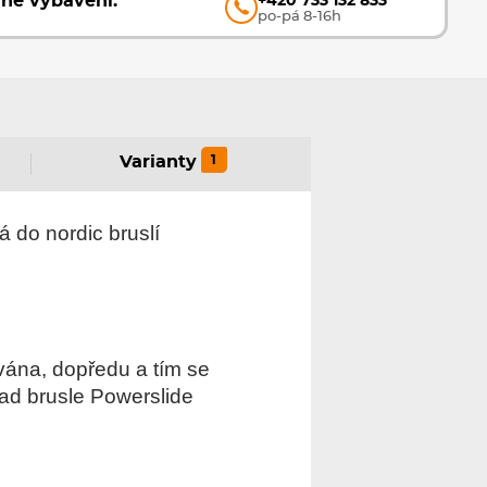
vné vybavení.
+420 733 132 833
po-pá 8-16h
1
Varianty
á do nordic bruslí
ována, dopředu a tím se
oad brusle Powerslide