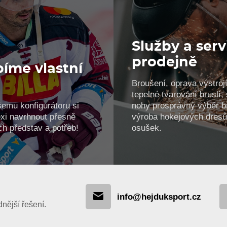
Služby a serv
prodejně
íme vlastní
Broušení, oprava výstrojí
!
tepelné tvarování bruslí
šemu konfigurátoru si
nohy prosprávný výběr br
xi navrhnout přesně
výroba hokejových dresů
ch představ a potřeb!
osušek.
info@hejduksport.cz
ější řešení.