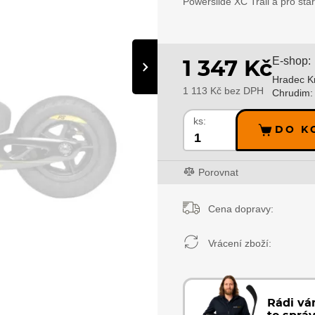
Powerslide XC Trail a pro sta
E-shop:
1 347 Kč
›
Hradec K
1 113 Kč bez DPH
Chrudim:
ks:
DO K
Porovnat
Cena dopravy:
Vrácení zboží:
Rádi v