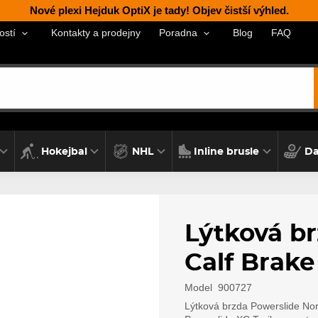
Nové plexi Hejduk OptiX je tady! Objev čistší výhled.
Kontakty a prodejny
Blog
FAQ
ostí
Poradna
Hokejbal
NHL
Inline brusle
Da
Lýtková b
Calf Brake 
Model
900727
Lýtková brzda Powerslide Nord