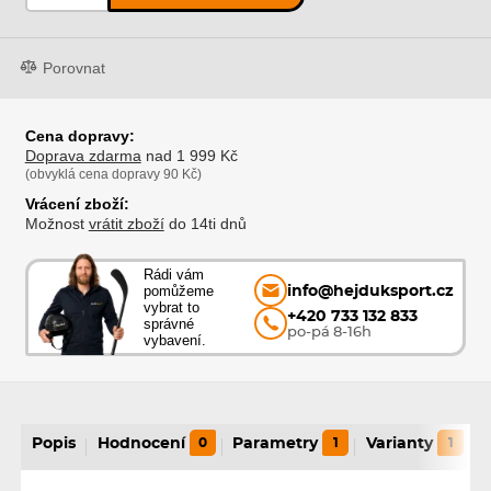
Porovnat
Cena dopravy:
Doprava zdarma
nad 1 999 Kč
(obvyklá cena dopravy 90 Kč)
Vrácení zboží:
Možnost
vrátit zboží
do 14ti dnů
Rádi vám
pomůžeme
info@hejduksport.cz
vybrat to
+420 733 132 833
správné
po-pá 8-16h
vybavení.
Popis
Hodnocení
0
Parametry
1
Varianty
1