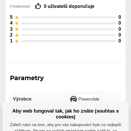
0 uživatelů doporučuje
0 hodnocení
5
0
4
0
3
0
2
0
1
0
Parametry
Výrobce
Powerslide
Aby web fungoval tak, jak ho znáte (souhlas s
cookies)
Záleží nám na tom, aby pro vás nakupování bylo co nejlepší
zážitkem. Abyste na našich stránkách rychle našli to, co