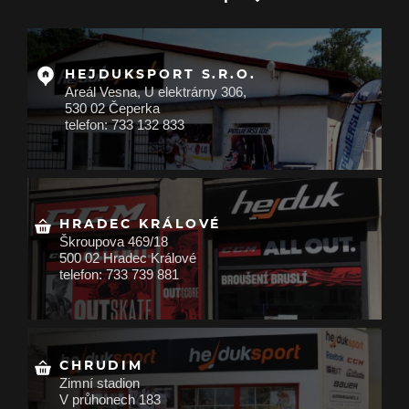
HEJDUKSPORT S.R.O.
Areál Vesna, U elektrárny 306,
530 02 Čeperka
telefon: 733 132 833
HRADEC KRÁLOVÉ
Škroupova 469/18
500 02 Hradec Králové
telefon: 733 739 881
CHRUDIM
Zimní stadion
V průhonech 183