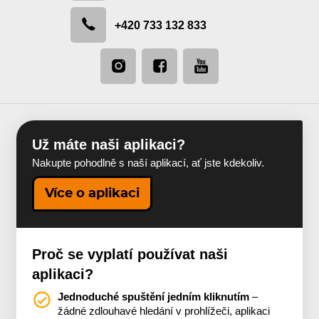
+420 733 132 833
Už máte naši aplikaci?
Nakupte pohodlně s naší aplikací, ať jste kdekoliv.
Více o aplikaci
Proč se vyplatí používat naši
aplikaci?
Jednoduché spuštění jedním kliknutím
–
žádné zdlouhavé hledání v prohlížeči, aplikaci