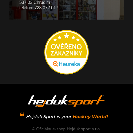
537 03 Chrudim
telefon: 728 072 017
Hejduk Sport is your
Hockey World!
© Oficiální e-shop Hejduk sport s.r.o.