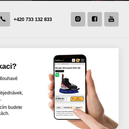
+420 733 132 833
kaci?
dlouhavé
 objednávek,
.
acím budete
kách.