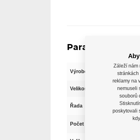
Parametry
Aby
Záleží nám 
Výrobce
stránkách 
reklamy na v
nemuseli 
290
Velikost
souborů c
Stisknutí
Řada
poskytovali
kdy
Počet koleček