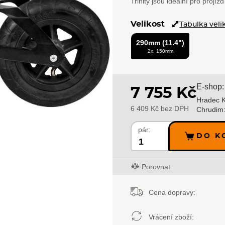
Trinity jsou ideální pro projíž
Velikost
Tabulka veli
290mm (11.4")
2x, 150mm
E-shop:
7 755 Kč
Hradec K
6 409 Kč bez DPH
Chrudim
pár:
DO K
Porovnat
Cena dopravy:
Vrácení zboží: