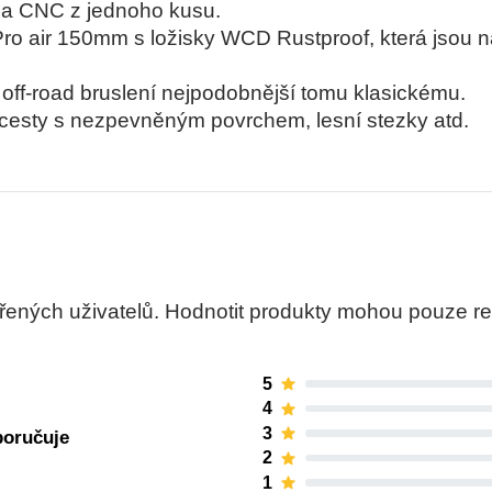
 na CNC z jednoho kusu.
ro air 150mm s ložisky WCD Rustproof, která jsou n
ff-road bruslení nejpodobnější tomu klasickému.
 cesty s nezpevněným povrchem, lesní stezky atd.
ných uživatelů. Hodnotit produkty mohou pouze regis
5
4
3
poručuje
2
1