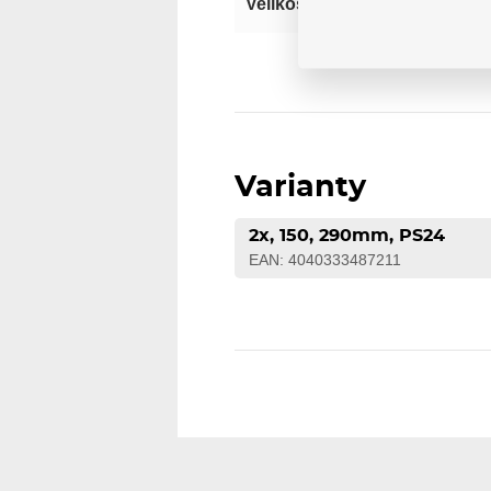
15
Velikost koleček
Varianty
2x, 150, 290mm, PS24
EAN: 4040333487211