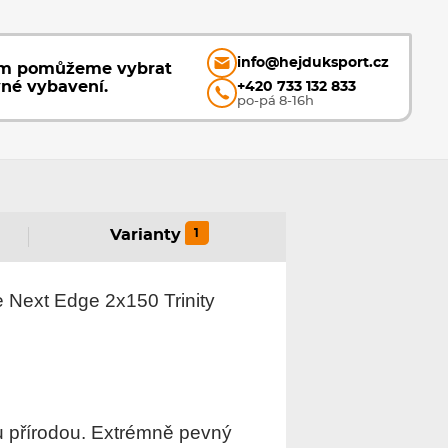
info@hejduksport.cz
ám pomůžeme vybrat
vné vybavení.
+420 733 132 833
po-pá 8-16h
1
Varianty
 Next Edge 2x150 Trinity
ku přírodou. Extrémně pevný