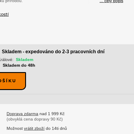
ďku přírodou.
... celý popis
kostí
Skladem - expedováno do 2-3 pracovních dní
rálové:
Skladem
:
Skladem do 48h
OŠÍKU
Doprava zdarma
nad 1 999 Kč
(obvyklá cena dopravy 90 Kč)
Možnost
vrátit zboží
do 14ti dnů