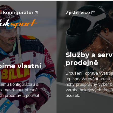
na konfigurátor
Zjistit více
Služby a serv
prodejně
íme vlastní
Broušení, oprava výstrojí
!
tepelné tvarování bruslí
šemu konfigurátoru si
nohy prosprávný výběr br
xi navrhnout přesně
výroba hokejových dresů
ch představ a potřeb!
osušek.