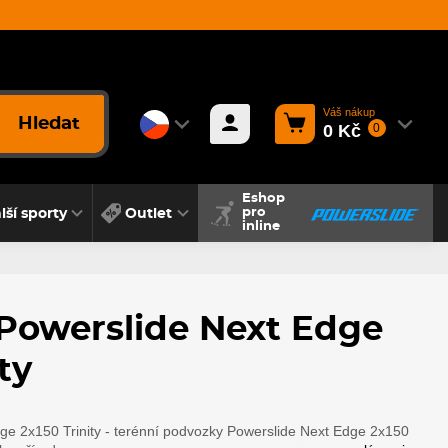
Váš nákup
Hledat
0 Kč
0
Eshop
lší sporty
Outlet
pro
inline
Powerslide Next Edge
ty
e 2x150 Trinity - terénní podvozky Powerslide Next Edge 2x150