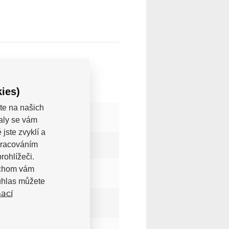
ies)
te na našich
valy se vám
jste zvyklí a
pracováním
rohlížeči.
bychom vám
uhlas můžete
ací