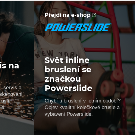
Přejdi na e-shop
Svět inline
is na
bruslení se
značkou
, servis a
Powerslide
, skenování
uslí,
Chybí ti bruslení v letním období?
 a
Objev kvalitní kolečkové brusle a
vybavení Powerslide.