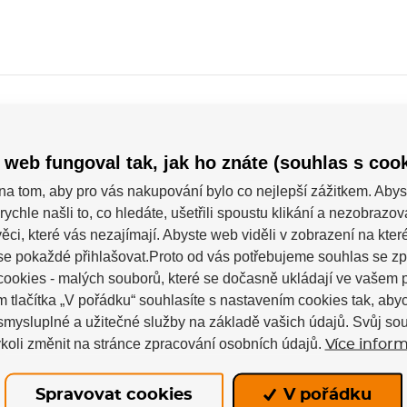
 web fungoval tak, jak ho znáte (souhlas s cook
na tom, aby pro vás nakupování bylo co nejlepší zážitkem. Abys
Powerslide
rychle našli to, co hledáte, ušetřili spoustu klikání a nezobrazo
ěci, které vás nezajímají. Abyste web viděli v zobrazení na které 
se pokaždé přihlašovat.Proto od vás potřebujeme souhlas se z
mm (11.4")
ookies - malých souborů, které se dočasně ukládají ve vašem p
m tlačítka „V pořádku“ souhlasíte s nastavením cookies tak, a
Next
 smysluplné a užitečné služby na základě vašich údajů. Svůj so
koli změnit na stránce zpracování osobních údajů.
Více inform
2x
Spravovat cookies
V pořádku