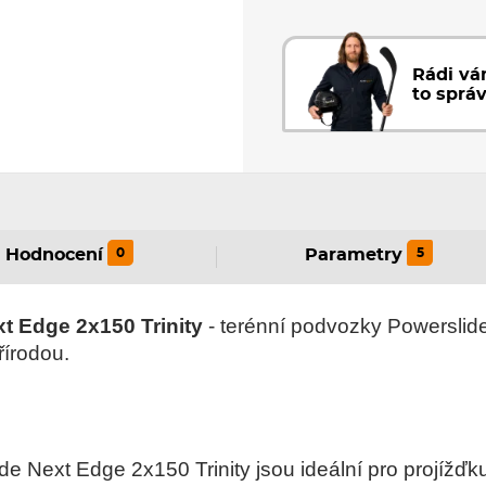
Rádi v
to sprá
0
5
Hodnocení
Parametry
t Edge 2x150 Trinity
- terénní podvozky Powerslide
řírodou.
e Next Edge 2x150 Trinity jsou ideální pro projížď