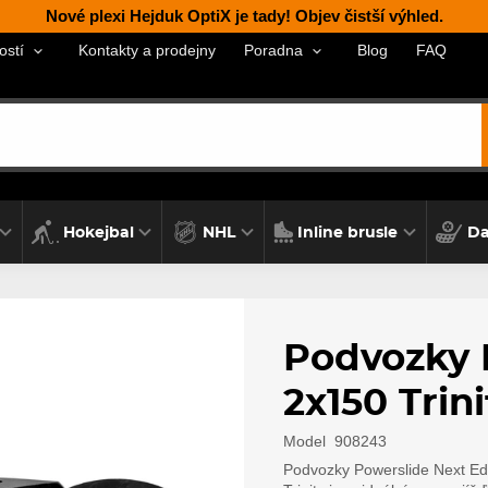
Nové plexi Hejduk OptiX je tady! Objev čistší výhled.
Kontakty a prodejny
Blog
FAQ
ostí
Poradna
Hokejbal
NHL
Inline brusle
Da
Podvozky 
2x150 Trini
Model
908243
Podvozky Powerslide Next Edg