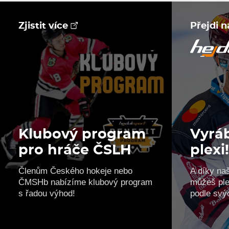
Zjistit více
Přejdi 
Klubový program
Vyráb
pro hráče ČSLH
plexi
Členům Českého hokeje nebo
A díky na
ČMSHb nabízíme klubový program
můžeš ple
s řadou výhod!
podle svý