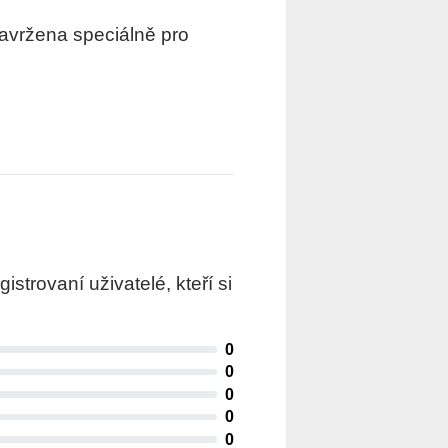
avržena speciálně pro
trovaní uživatelé, kteří si
0
0
0
0
0