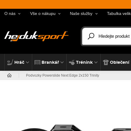
O nás
Vše o nákupu
Naše služby
Tabulka velik
Hráč
Brankář
Trénink
Oblečení
Podvozky Powerslide Next Edge 2x150 Trinity