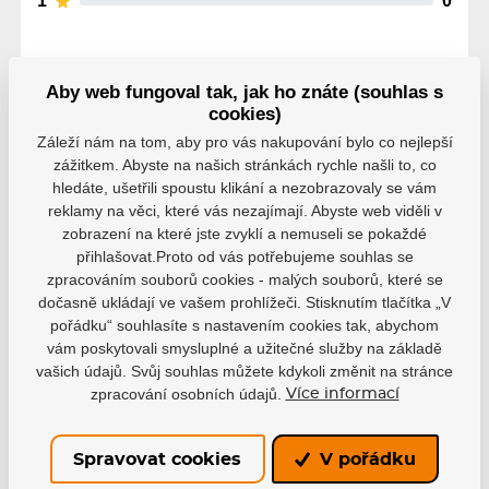
1
0
Aby web fungoval tak, jak ho znáte (souhlas s
cookies)
Parametry
Záleží nám na tom, aby pro vás nakupování bylo co nejlepší
zážitkem. Abyste na našich stránkách rychle našli to, co
hledáte, ušetřili spoustu klikání a nezobrazovaly se vám
reklamy na věci, které vás nezajímají. Abyste web viděli v
Výrobce
Powerslide
zobrazení na které jste zvyklí a nemuseli se pokaždé
přihlašovat.Proto od vás potřebujeme souhlas se
zpracováním souborů cookies - malých souborů, které se
dočasně ukládají ve vašem prohlížeči. Stisknutím tlačítka „V
pořádku“ souhlasíte s nastavením cookies tak, abychom
vám poskytovali smysluplné a užitečné služby na základě
Varianty
vašich údajů. Svůj souhlas můžete kdykoli změnit na stránce
zpracování osobních údajů.
Více informací
PS26
EAN: 4040333131763
Spravovat cookies
V pořádku
Skladem
367 Kč