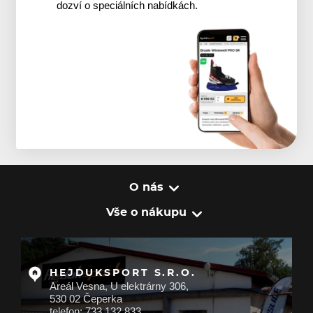
dozví o speciálních nabídkách.
O nás
Vše o nákupu
HEJDUKSPORT S.R.O.
Areál Vesna, U elektrárny 306,
530 02 Čeperka
telefon: 733 132 833