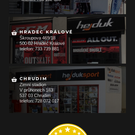
HRADEC KRÁLOVÉ
Škroupova 469/18
500 02 Hradec Králové
telefon: 733 739 881
CHRUDIM
Zimní stadion
V průhonech 183
537 03 Chrudim
telefon: 728 072 017