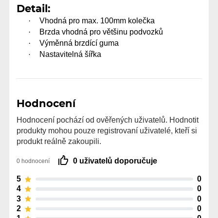
Detail:
·
Vhodná pro max. 100mm kole
č
ka
·
Brzda vhodná pro v
ě
t
š
inu podvozk
ů
·
Vým
ě
nn
á
brzd
í
c
í
guma
Nastavitelná ší
ř
ka
·
Hodnocení
Hodnocení pochází od ověřených uživatelů. Hodnotit
produkty mohou pouze registrovaní uživatelé, kteří si
produkt reálně zakoupili.
0 uživatelů doporučuje
0 hodnocení
5
0
4
0
3
0
2
0