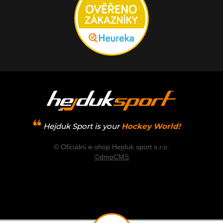
Hejduk Sport is your
Hockey World!
© Oficiální e-shop Hejduk sport s.r.o.
©dmpCMS