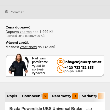
Porovnat
Cena dopravy:
Doprava zdarma
nad 1 999 Kč
(obvyklá cena dopravy 90 Kč)
Vrácení zboží:
Možnost
vrátit zboží
do 14ti dnů
Rádi vám
pomůžeme
info@hejduksport.cz
vybrat to
+420 733 132 833
správné
po-pá 8-16h
vybavení.
Popis
Hodnocení
0
Parametry
1
Varianty
1
Brzda Powerslide UBS Universal Brake
- tato