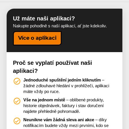
Už máte naši aplikaci?
Nakupte pohodlně s naší aplikací, ať jste kdekoliv.
Více o aplikaci
Proč se vyplatí používat naši
aplikaci?
Jednoduché spuštění jedním kliknutím
–
žádné zdlouhavé hledání v prohlížeči, aplikaci
máte vždy po ruce.
Vše na jednom místě
– oblíbené produkty,
historie objednávek, faktury i stav doručení
najdete přehledně pohromadě.
Neunikne vám žádná sleva ani akce
– díky
notifikacím budete vždy mezi prvními, kdo se