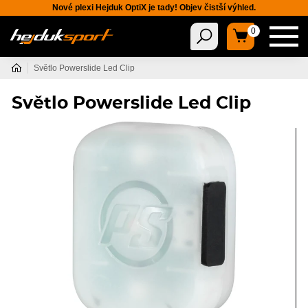
Nové plexi Hejduk OptiX je tady! Objev čistší výhled.
0
Světlo Powerslide Led Clip
Světlo Powerslide Led Clip