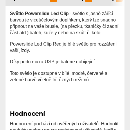
Světlo Powerslide Led Clip
- světlo s jasně zářící
barvou je víceúčelovým doplńkem, který lze snadno
připnout na vaše brusle, (na přezku, tkaničky či zadní
část atd.) batoh, kužely nebo na skútr či kolo.
Powerslide Led Clip Red je bílé světlo pro rozzáření
vaší jízdy.
Díky portu micro-USB je baterie dobíjející.
Toto světlo je dostupné v bílé, modré, červené a
zelené barvě včetně tří různých režimů.
Hodnocení
Hodnocení pochází od ověřených uživatelů. Hodnotit
produkty mohou pouze registrovaní uživatelé, kteří si