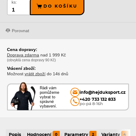
ks:
DO KOŠÍKU
Porovnat
Cena dopravy:
Doprava zdarma
nad 1 999 Kč
(obvyklá cena dopravy 90 Kč)
Vrácení zboží:
Možnost
vrátit zboží
do 14ti dnů
Rádi vám
pomůžeme
info@hejduksport.cz
vybrat to
+420 733 132 833
správné
po-pá 8-16h
vybavení.
Popis
Hodnocení
0
Parametry
2
Varianty
4