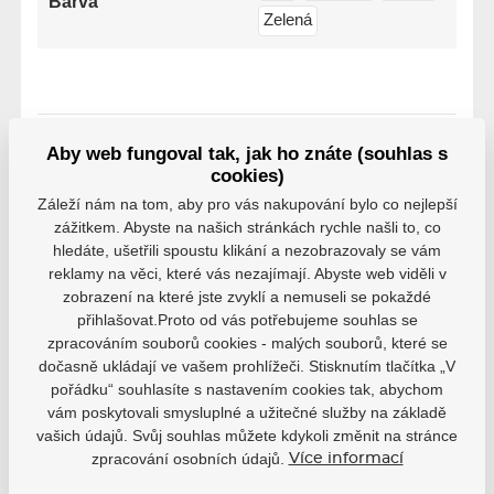
Barva
Zelená
Aby web fungoval tak, jak ho znáte (souhlas s
Varianty
cookies)
Záleží nám na tom, aby pro vás nakupování bylo co nejlepší
bílá, PS26
zážitkem. Abyste na našich stránkách rychle našli to, co
EAN: 4040333513385
hledáte, ušetřili spoustu klikání a nezobrazovaly se vám
Skladem 7-10 pracovních dní
269 Kč
reklamy na věci, které vás nezajímají. Abyste web viděli v
zobrazení na které jste zvyklí a nemuseli se pokaždé
přihlašovat.Proto od vás potřebujeme souhlas se
modrá, PS26
zpracováním souborů cookies - malých souborů, které se
EAN: 4040333513392
dočasně ukládají ve vašem prohlížeči. Stisknutím tlačítka „V
Skladem 7-10 pracovních dní
269 Kč
pořádku“ souhlasíte s nastavením cookies tak, abychom
vám poskytovali smysluplné a užitečné služby na základě
červená, PS26
vašich údajů. Svůj souhlas můžete kdykoli změnit na stránce
EAN: 4040333513408
zpracování osobních údajů.
Více informací
Skladem 7-10 pracovních dní
269 Kč