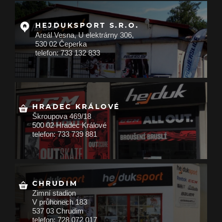
HEJDUKSPORT S.R.O.
Areál Vesna, U elektrárny 306,
530 02 Čeperka
telefon: 733 132 833
HRADEC KRÁLOVÉ
Škroupova 469/18
500 02 Hradec Králové
telefon: 733 739 881
CHRUDIM
Zimní stadion
V průhonech 183
537 03 Chrudim
telefon: 728 072 017