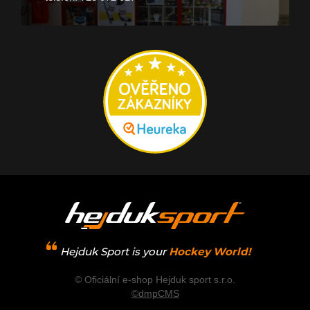
Hejduk Sport is your
Hockey World!
© Oficiální e-shop Hejduk sport s.r.o.
©dmpCMS