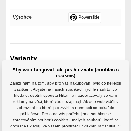
Výrobce
Powerslide
Varianty
Aby web fungoval tak, jak ho znáte (souhlas s
PS26
cookies)
EAN: 4040333459577
Záleží nám na tom, aby pro vás nakupování bylo co nejlepší
Skladem 7-10 pracovních dní
61 Kč
zážitkem. Abyste na našich stránkách rychle našli to, co
hledáte, ušetřili spoustu klikání a nezobrazovaly se vám
reklamy na věci, které vás nezajímají. Abyste web viděli v
zobrazení na které jste zvyklí a nemuseli se pokaždé
přihlašovat.Proto od vás potřebujeme souhlas se
zpracováním souborů cookies - malých souborů, které se
dočasně ukládají ve vašem prohlížeči. Stisknutím tlačítka „V