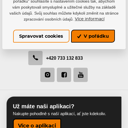
pořádku“ souhlasíte s nastavením cookies tak, abychom
vám poskytovali smysluplné a užitečné služby na základě
vašich údajů. Svůj souhlas můžete kdykoli změnit na stránce
Buďte s námi v kontaktu
zpracování osobních údajů.
Více informací
Rádi vám pomůžeme s výběrem nebo doporučíme
nejvhodnější řešení.
Spravovat cookies
V pořádku
info@hejduksport.cz
+420 733 132 833
Už máte naši aplikaci?
Nakupte pohodlně s naší aplikací, ať jste kdekoliv.
Více o aplikaci