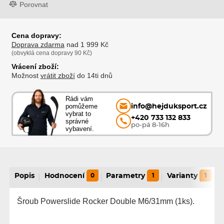
Porovnat
Cena dopravy:
Doprava zdarma
nad 1 999 Kč
(obvyklá cena dopravy 90 Kč)
Vrácení zboží:
Možnost
vrátit zboží
do 14ti dnů
Rádi vám
pomůžeme
info@hejduksport.cz
vybrat to
+420 733 132 833
správné
po-pá 8-16h
vybavení.
Popis
Hodnocení
0
Parametry
1
Varianty
1
Šroub Powerslide Rocker Double M6/31mm (1ks).