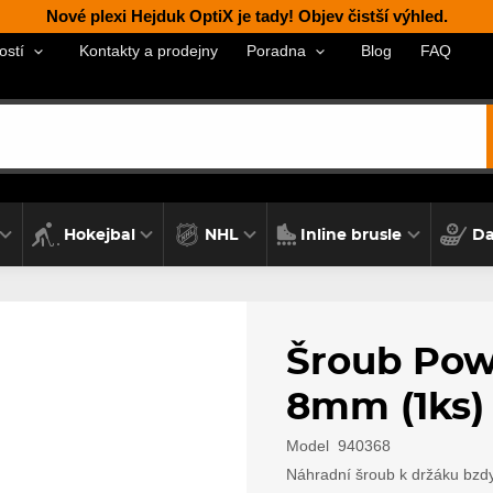
Nové plexi Hejduk OptiX je tady! Objev čistší výhled.
Kontakty a prodejny
Blog
FAQ
ostí
Poradna
Hokejbal
NHL
Inline brusle
Da
Šroub Pow
8mm (1ks)
Model
940368
Náhradní šroub k držáku bzd