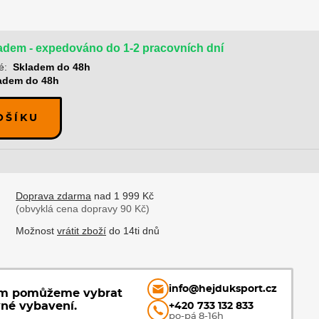
adem - expedováno do 1-2 pracovních dní
é:
Skladem do 48h
adem do 48h
OŠÍKU
Doprava zdarma
nad 1 999 Kč
(obvyklá cena dopravy 90 Kč)
Možnost
vrátit zboží
do 14ti dnů
info@hejduksport.cz
ám pomůžeme vybrat
vné vybavení.
+420 733 132 833
po-pá 8-16h