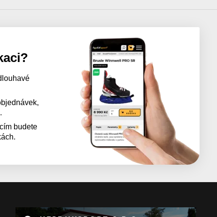
kaci?
dlouhavé
 objednávek,
.
acím budete
kách.