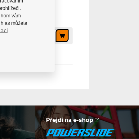
pracováním
rohlížeči.
bychom vám
uhlas můžete
ací
24 Kč
Přejdi na e-shop