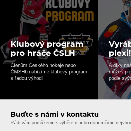
Klubový program
Vyráb
pro hráče ČSLH
plexi
Členům Českého hokeje nebo
A díky na
ČMSHb nabízíme klubový program
můžeš ple
s řadou výhod!
podle svý
Buďte s námi v kontaktu
Rádi vám pomůžeme s výběrem nebo doporučíme nejvhodn