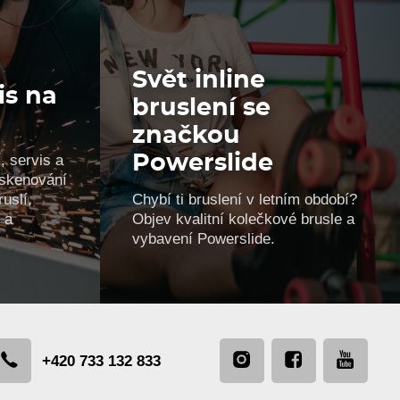
Svět inline
is na
bruslení se
značkou
, servis a
Powerslide
, skenování
uslí,
Chybí ti bruslení v letním období?
 a
Objev kvalitní kolečkové brusle a
vybavení Powerslide.
+420 733 132 833