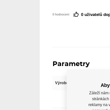
0 uživatelů do
0 hodnocení
Parametry
Výrobce
Aby
Záleží nám 
stránkách 
reklamy na v