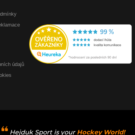
odmínky
reklamace
ních údajů
okies
Hejduk Sport is your
Hockey World!