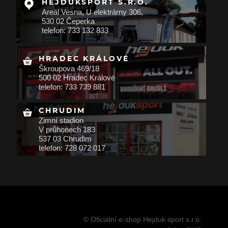
HEJDUKSPORT S.R.O.
Areál Vesna, U elektrárny 306,
530 02 Čeperka
telefon: 733 132 833
HRADEC KRÁLOVÉ
Škroupova 469/18
500 02 Hradec Králové
telefon: 733 739 881
CHRUDIM
Zimní stadion
V průhonech 183
537 03 Chrudim
telefon: 728 072 017
© Oficiální e-shop Hejduk sport s.r.o.