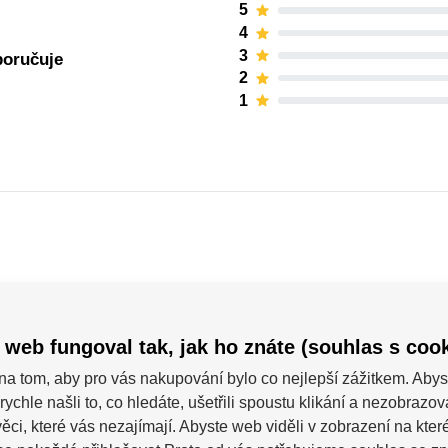
5
4
3
poručuje
2
1
Powerslide
 web fungoval tak, jak ho znáte (souhlas s cook
na tom, aby pro vás nakupování bylo co nejlepší zážitkem. Abys
rychle našli to, co hledáte, ušetřili spoustu klikání a nezobrazo
ěci, které vás nezajímají. Abyste web viděli v zobrazení na které 