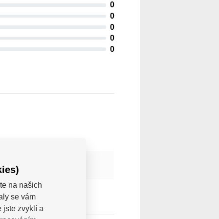
0
0
0
0
0
ies)
te na našich
valy se vám
jste zvyklí a