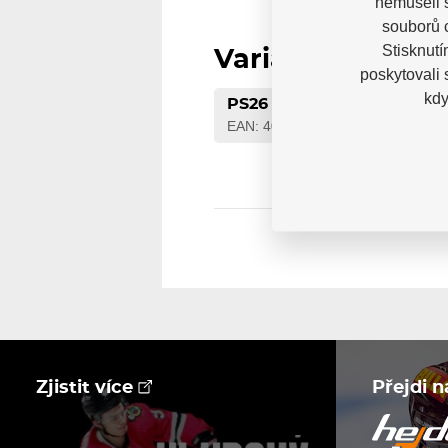
nemuseli 
souborů c
Stisknutí
Varianty
poskytovali
kdy
PS26
EAN: 4040333447895
Zjistit více
Přejdi 