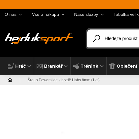
O nás
Vše o nákupu
Naše služby
Tabulka velik
Hráč
Brankář
Trénink
Oblečení
Šroub Powerslide k brzdě Habs 8mm (1ks)