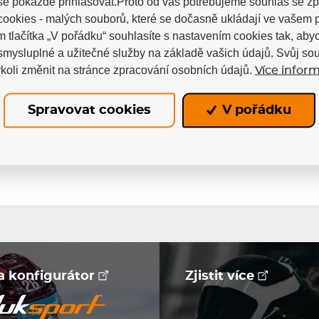
se pokaždé přihlašovat.Proto od vás potřebujeme souhlas se z
ookies - malých souborů, které se dočasně ukládají ve vašem p
m tlačítka „V pořádku“ souhlasíte s nastavením cookies tak, a
 smysluplné a užitečné služby na základě vašich údajů. Svůj so
koli změnit na stránce zpracování osobních údajů.
Více inform
Skladem
Spravovat cookies
V pořádku
na konfigurátor
Zjistit více