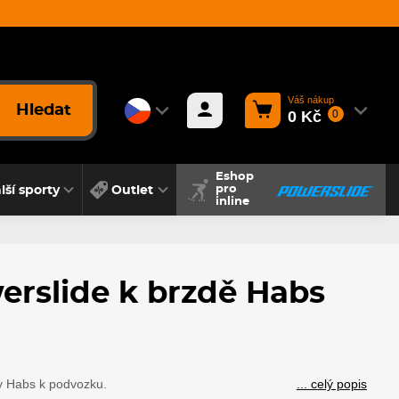
Váš nákup
Hledat
0 Kč
0
Eshop
lší sporty
Outlet
pro
inline
erslide k brzdě Habs
y Habs k podvozku.
... celý popis