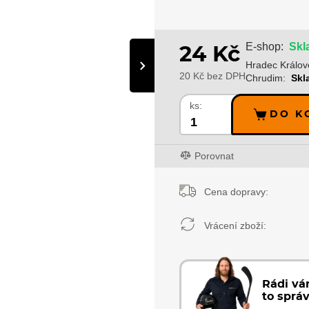
Skl
E-shop:
24 Kč
›
Hradec Králov
20 Kč bez DPH
Chrudim:
Skl
ks:
DO K
Porovnat
Cena dopravy:
Vrácení zboží:
Rádi v
to sprá