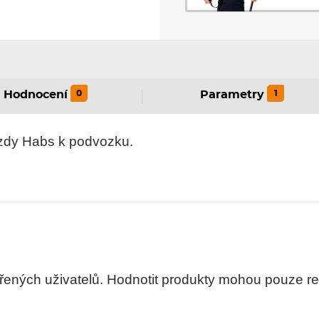
0
1
Hodnocení
Parametry
bzdy Habs k podvozku.
ných uživatelů. Hodnotit produkty mohou pouze regis