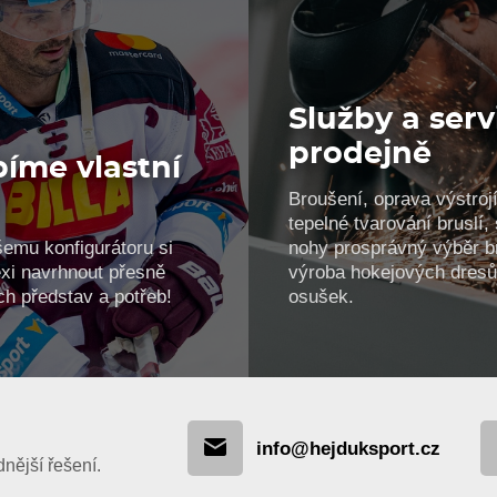
Služby a serv
prodejně
íme vlastní
Broušení, oprava výstrojí
!
tepelné tvarování bruslí
šemu konfigurátoru si
nohy prosprávný výběr br
xi navrhnout přesně
výroba hokejových dresů
ch představ a potřeb!
osušek.
info@hejduksport.cz
ější řešení.