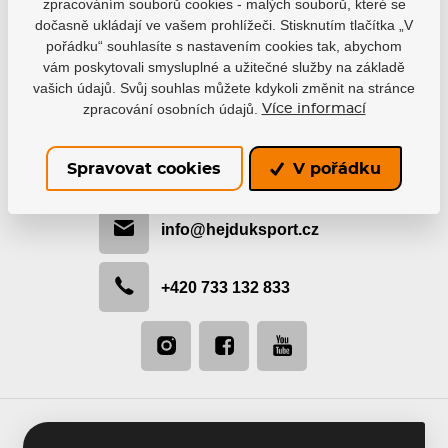
zpracováním souborů cookies - malých souborů, které se
dočasně ukládají ve vašem prohlížeči. Stisknutím tlačítka „V
pořádku“ souhlasíte s nastavením cookies tak, abychom
vám poskytovali smysluplné a užitečné služby na základě
vašich údajů. Svůj souhlas můžete kdykoli změnit na stránce
zpracování osobních údajů.
Více informací
Buďte s námi v kontaktu
Rádi vám pomůžeme s výběrem nebo doporučíme
Spravovat cookies
V pořádku
nejvhodnější řešení.
info@hejduksport.cz
+420 733 132 833