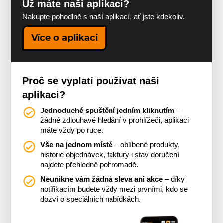
Už máte naši aplikaci?
Nakupte pohodlně s naší aplikací, ať jste kdekoliv.
Více o aplikaci
Proč se vyplatí používat naši
aplikaci?
Jednoduché spuštění jedním kliknutím
–
žádné zdlouhavé hledání v prohlížeči, aplikaci
máte vždy po ruce.
Vše na jednom místě
– oblíbené produkty,
historie objednávek, faktury i stav doručení
najdete přehledně pohromadě.
Neunikne vám žádná sleva ani akce
– díky
notifikacím budete vždy mezi prvními, kdo se
dozví o speciálních nabídkách.