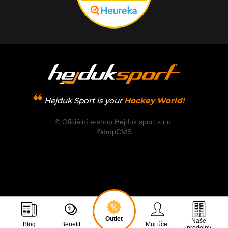
Hejduk Sport is your
Hockey World!
© Oficiální e-shop Hejduk sport s.r.o.
©dmpCMS
Outlet
Naše
Blog
Benefit
Můj účet