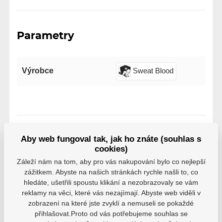
Parametry
Výrobce
Sweat Blood
Aby web fungoval tak, jak ho znáte (souhlas s
Varianty
cookies)
HS23
Záleží nám na tom, aby pro vás nakupování bylo co nejlepší
EAN: 1700000108599
zážitkem. Abyste na našich stránkách rychle našli to, co
hledáte, ušetřili spoustu klikání a nezobrazovaly se vám
Skladem
15 Kč
reklamy na věci, které vás nezajímají. Abyste web viděli v
zobrazení na které jste zvyklí a nemuseli se pokaždé
přihlašovat.Proto od vás potřebujeme souhlas se