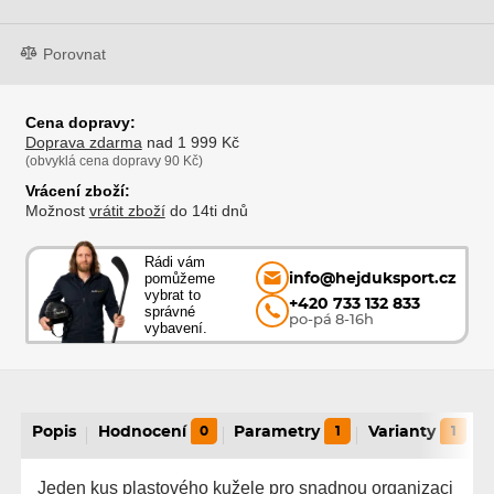
Porovnat
Cena dopravy:
Doprava zdarma
nad 1 999 Kč
(obvyklá cena dopravy 90 Kč)
Vrácení zboží:
Možnost
vrátit zboží
do 14ti dnů
Rádi vám
pomůžeme
info@hejduksport.cz
vybrat to
+420 733 132 833
správné
po-pá 8-16h
vybavení.
Popis
Hodnocení
0
Parametry
1
Varianty
1
Jeden kus plastového kužele pro snadnou organizaci