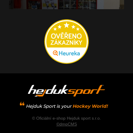
Hejduk Sport is your
Hockey World!
© Oficiální e-shop Hejduk sport s.r.o.
©dmpCMS