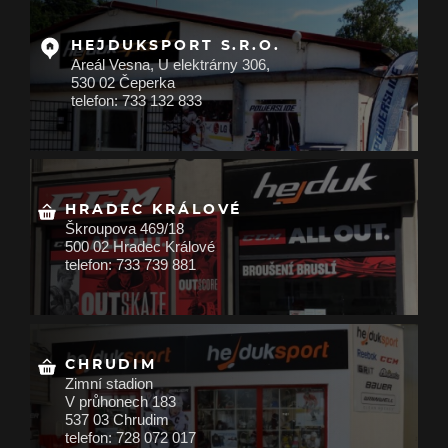
HEJDUKSPORT S.R.O.
Areál Vesna, U elektrárny 306,
530 02 Čeperka
telefon: 733 132 833
HRADEC KRÁLOVÉ
Škroupova 469/18
500 02 Hradec Králové
telefon: 733 739 881
CHRUDIM
Zimní stadion
V průhonech 183
537 03 Chrudim
telefon: 728 072 017