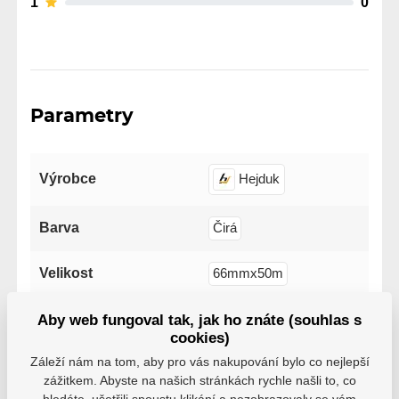
1
0
Parametry
Výrobce
Hejduk
Barva
Čirá
Velikost
66mmx50m
Aby web fungoval tak, jak ho znáte (souhlas s
cookies)
Záleží nám na tom, aby pro vás nakupování bylo co nejlepší
zážitkem. Abyste na našich stránkách rychle našli to, co
Varianty
hledáte, ušetřili spoustu klikání a nezobrazovaly se vám