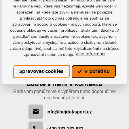
reklamy na věci, které vás nezajímají. Abyste web viděli v
čirá, 66mmx50m, HS23
zobrazení na které jste zvyklí a nemuseli se pokaždé
EAN: 1700000116891
přihlašovat.Proto od vás potřebujeme souhlas se
zpracováním souborů cookies - malých souborů, které se
Skladem
30 Kč
dočasně ukládají ve vašem prohlížeči. Stisknutím tlačítka „V
pořádku“ souhlasíte s nastavením cookies tak, abychom
vám poskytovali smysluplné a užitečné služby na základě
vašich údajů. Svůj souhlas můžete kdykoli změnit na stránce
zpracování osobních údajů.
Více informací
Spravovat cookies
V pořádku
Buďte s námi v kontaktu
Rádi vám pomůžeme s výběrem nebo doporučíme
nejvhodnější řešení.
info@hejduksport.cz
+420 733 132 833