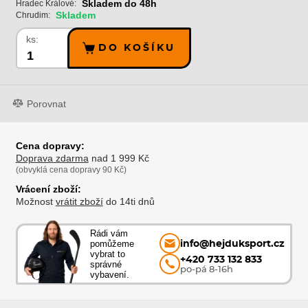
Skladem do 48h
Hradec Králové:
Skladem
Chrudim:
ks:
DO KOŠÍKU
Porovnat
Cena dopravy:
Doprava zdarma
nad 1 999 Kč
(obvyklá cena dopravy 90 Kč)
Vrácení zboží:
Možnost
vrátit zboží
do 14ti dnů
Rádi vám
pomůžeme
info@hejduksport.cz
vybrat to
+420 733 132 833
správné
po-pá 8-16h
vybavení.