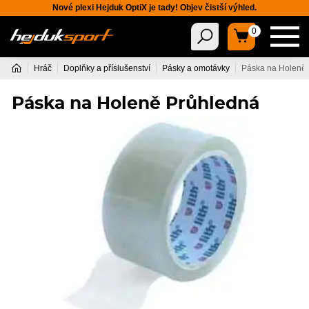
Nové plexi Hejduk OptiX je tady! Objev čistší výhled.
0
Hráč
Doplňky a příslušenství
Pásky a omotávky
Páska na Holeně
Páska na Holeně Průhledná