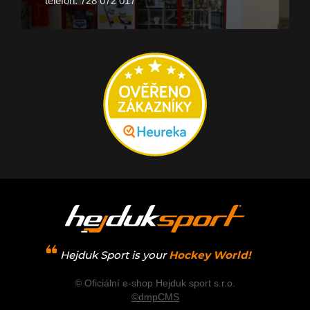
telefon: 728 072 017
Hejduk Sport is your
Hockey World!
© Oficiální e-shop Hejduk sport s.r.o.
©dmpCMS