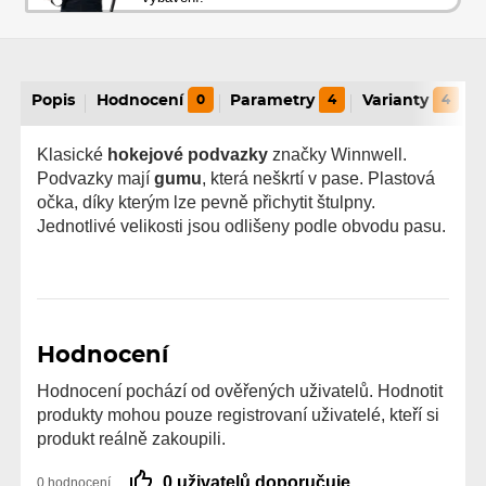
Popis
Hodnocení
0
Parametry
4
Varianty
4
Klasické
hokejové podvazky
značky Winnwell.
Podvazky mají
gumu
, která neškrtí v pase. Plastová
očka, díky kterým lze pevně přichytit štulpny.
Jednotlivé velikosti jsou odlišeny podle obvodu pasu.
Hodnocení
Hodnocení pochází od ověřených uživatelů. Hodnotit
produkty mohou pouze registrovaní uživatelé, kteří si
produkt reálně zakoupili.
0 uživatelů doporučuje
0 hodnocení