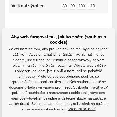
Velikost výrobce
80
90
100
110
Aby web fungoval tak, jak ho znáte (souhlas s
Varianty
cookies)
Záleží nám na tom, aby pro vás nakupování bylo co nejlepší
Senior, 100, L, WH26
zážitkem. Abyste na našich stránkách rychle našli to, co
EAN: 1700000069111
hledáte, ušetřili spoustu klikání a nezobrazovaly se vám
Skladem
reklamy na věci, které vás nezajímají. Abyste web viděli v
449 Kč
zobrazení na které jste zvyklí a nemuseli se pokaždé
přihlašovat.Proto od vás potřebujeme souhlas se
Senior, 110, XL, WH26
zpracováním souborů cookies - malých souborů, které se
EAN: 1700000069128
dočasně ukládají ve vašem prohlížeči. Stisknutím tlačítka „V
Skladem
449 Kč
pořádku“ souhlasíte s nastavením cookies tak, abychom
vám poskytovali smysluplné a užitečné služby na základě
Senior, 80, S, WH26
vašich údajů. Svůj souhlas můžete kdykoli změnit na stránce
EAN: 1700000069135
zpracování osobních údajů.
Více informací
Skladem
449 Kč