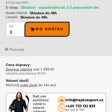
371 Kč bez DPH
E-shop:
Skladem - expedováno do 1-2 pracovních dní
Skladem do 48h
Hradec Králové:
Skladem do 48h
Chrudim:
ks:
DO KOŠÍKU
Porovnat
Cena dopravy:
Doprava zdarma
nad 1 999 Kč
(obvyklá cena dopravy 90 Kč)
Vrácení zboží:
Možnost
vrátit zboží
do 14ti dnů
Rádi vám
pomůžeme
info@hejduksport.cz
vybrat to
+420 733 132 833
správné
po-pá 8-16h
vybavení.