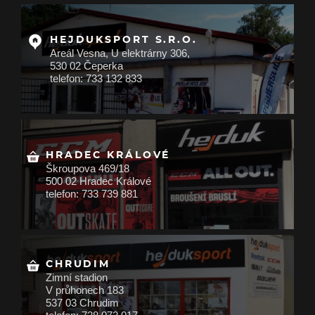
HEJDUKSPORT S.R.O.
Areál Vesna, U elektrárny 306,
530 02 Čeperka
telefon: 733 132 833
HRADEC KRÁLOVÉ
Škroupova 469/18
500 02 Hradec Králové
telefon: 733 739 881
CHRUDIM
Zimní stadion
V průhonech 183
537 03 Chrudim