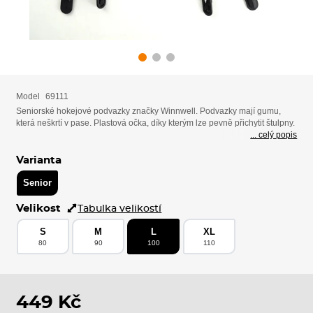
Model
69111
Seniorské hokejové podvazky značky Winnwell. Podvazky mají gumu,
která neškrtí v pase. Plastová očka, díky kterým lze pevně přichytit štulpny.
... celý popis
Varianta
Senior
Velikost
Tabulka velikostí
S
M
L
XL
80
90
100
110
449 Kč