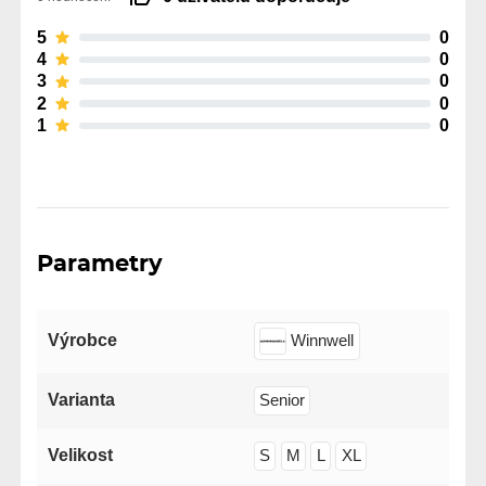
5
0
4
0
3
0
2
0
1
0
Parametry
Výrobce
Winnwell
Varianta
Senior
Velikost
S
M
L
XL