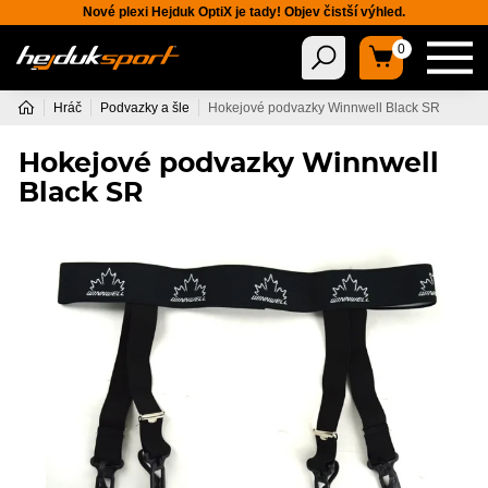
Nové plexi Hejduk OptiX je tady! Objev čistší výhled.
0
Hráč
Podvazky a šle
Hokejové podvazky Winnwell Black SR
Hokejové podvazky Winnwell
Black SR