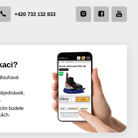
+420 733 132 833
kaci?
dlouhavé
 objednávek,
.
acím budete
kách.