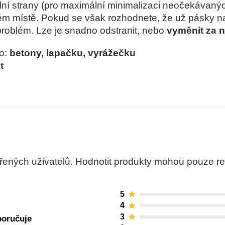
lní strany (pro maximální minimalizaci neočekávaný
vém místě. Pokud se však rozhodnete, že už pásky 
problém. Lze je snadno odstranit, nebo
vyměnit za 
ro:
betony, lapačku, vyrážečku
t
ných uživatelů. Hodnotit produkty mohou pouze regis
5
4
3
poručuje