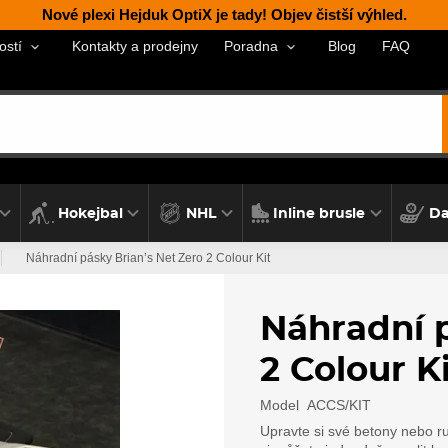
Nové plexi Hejduk OptiX je tady! Objev čistší výhled.
Kontakty a prodejny
Blog
FAQ
ostí
Poradna
Hokejbal
NHL
Inline brusle
Da
Náhradní pásky Brian’s Net Zero 2 Colour Kit
Náhradní p
2 Colour K
Model
ACCS/KIT
Upravte si své betony nebo 