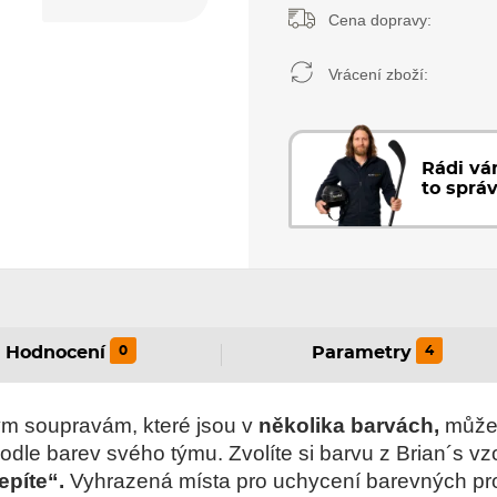
Cena dopravy:
Vrácení zboží:
Rádi v
to sprá
0
4
Hodnocení
Parametry
m soupravám, které jsou v
několika barvách,
může 
dle barev svého týmu. Zvolíte si barvu z Brian´s vz
epíte“.
Vyhrazená místa pro uchycení barevných pr