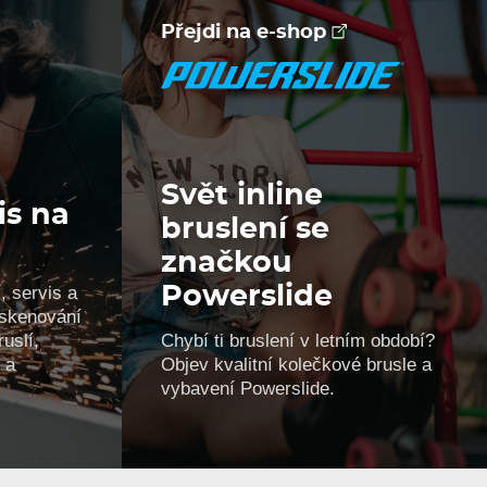
Přejdi na e-shop
Svět inline
is na
bruslení se
značkou
, servis a
Powerslide
, skenování
uslí,
Chybí ti bruslení v letním období?
 a
Objev kvalitní kolečkové brusle a
vybavení Powerslide.