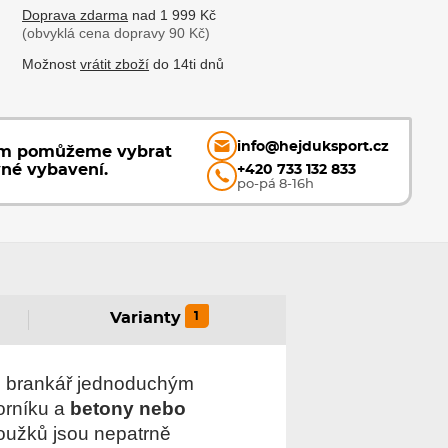
Doprava zdarma
nad 1 999 Kč
(obvyklá cena dopravy 90 Kč)
Možnost
vrátit zboží
do 14ti dnů
info@hejduksport.cz
ám pomůžeme vybrat
vné vybavení.
+420 733 132 833
po-pá 8-16h
1
Varianty
brankář jednoduchým
orníku a
betony nebo
oužků jsou nepatrně