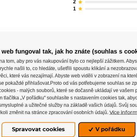
2
1
 web fungoval tak, jak ho znáte (souhlas s cook
na tom, aby pro vás nakupování bylo co nejlepší zážitkem. Abys
rychle našli to, co hledáte, ušetřili spoustu klikání a nezobrazo
ěci, které vás nezajímají. Abyste web viděli v zobrazení na které 
Brian’s
se pokaždé přihlašovat.Proto od vás potřebujeme souhlas se z
ookies - malých souborů, které se dočasně ukládají ve vašem p
m tlačítka „V pořádku“ souhlasíte s nastavením cookies tak, a
ná
 smysluplné a užitečné služby na základě vašich údajů. Svůj so
koli změnit na stránce zpracování osobních údajů.
Více inform
ermediate
Spravovat cookies
V pořádku
Net Zero