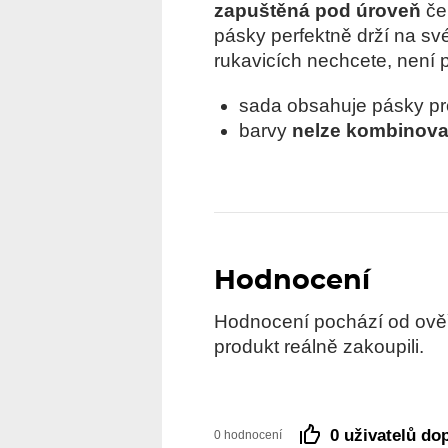
zapuštěná pod úroveň
če
pásky perfektně drží na s
rukavicích nechcete, není 
sada obsahuje pásky p
barvy
nelze kombinova
Hodnocení
Hodnocení pochází od ověře
produkt reálně zakoupili.
0 uživatelů do
0 hodnocení