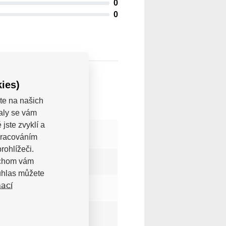
0
0
ies)
te na našich
valy se vám
jste zvyklí a
pracováním
rohlížeči.
bychom vám
uhlas můžete
ací