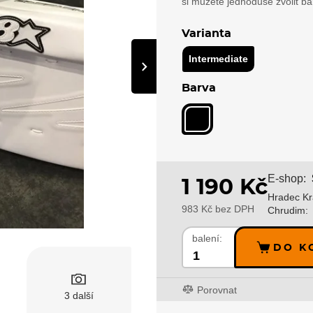
si můžete jednoduše zvolit ba
Varianta
Intermediate
›
Barva
E-shop:
1 190 Kč
Hradec Kr
983 Kč bez DPH
Chrudim:
balení:
DO K
Porovnat
3 další