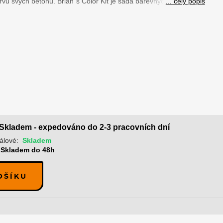
rvu svých betonů. Brian´s Color Kit je sada barevných...
... celý popis
Skladem - expedováno do 2-3 pracovních dní
álové:
Skladem
Skladem do 48h
OŠÍKU