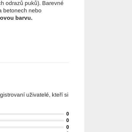
ch odrazů puků). Barevné
na betonech nebo
novou barvu.
trovaní uživatelé, kteří si
0
0
0