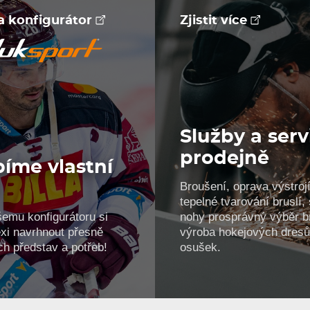
na konfigurátor
Zjistit více
Služby a serv
prodejně
íme vlastní
Broušení, oprava výstrojí
!
tepelné tvarování bruslí
šemu konfigurátoru si
nohy prosprávný výběr br
xi navrhnout přesně
výroba hokejových dresů
ch představ a potřeb!
osušek.