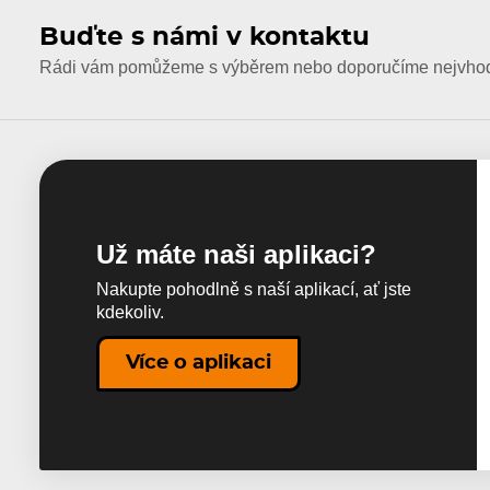
Buďte s námi v kontaktu
Rádi vám pomůžeme s výběrem nebo doporučíme nejvhodn
Už máte naši aplikaci?
Nakupte pohodlně s naší aplikací, ať jste
kdekoliv.
Více o aplikaci