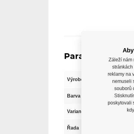
Aby
Parametry
Záleží nám 
stránkách 
reklamy na v
Výrobce
nemuseli 
souborů c
Stisknutí
Čer
Barva
poskytovali
kdy
Int
Varianta
Řada