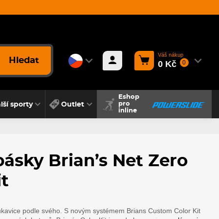
Váš nákup
Hledat
0 Kč
0
Eshop
lší sporty
Outlet
pro
inline
ásky Brian’s Net Zero
it
rukavice podle svého. S novým systémem Brians Custom Color Kit