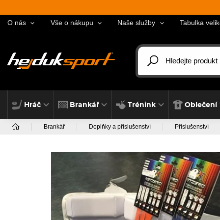
O nás
Vše o nákupu
Naše služby
Tabulka velik
Hráč
Brankář
Trénink
Oblečení
Brankář
Doplňky a příslušenství
Příslušenství