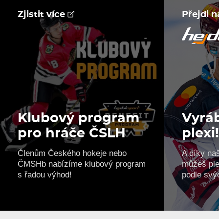
Zjistit více
Přejdi 
Klubový program
Vyráb
pro hráče ČSLH
plexi
Členům Českého hokeje nebo
A díky na
ČMSHb nabízíme klubový program
můžeš ple
s řadou výhod!
podle svý