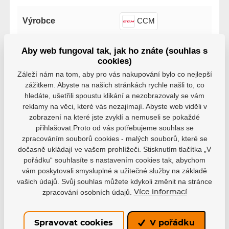
Výrobce
CCM
Varianta
Junior
Aby web fungoval tak, jak ho znáte (souhlas s
cookies)
Záleží nám na tom, aby pro vás nakupování bylo co nejlepší
Velikost
XS
zážitkem. Abyste na našich stránkách rychle našli to, co
hledáte, ušetřili spoustu klikání a nezobrazovaly se vám
1.0
1.5
2.0
2.5
reklamy na věci, které vás nezajímají. Abyste web viděli v
Velikost výrobce
zobrazení na které jste zvyklí a nemuseli se pokaždé
3.0
3.5
přihlašovat.Proto od vás potřebujeme souhlas se
zpracováním souborů cookies - malých souborů, které se
dočasně ukládají ve vašem prohlížeči. Stisknutím tlačítka „V
pořádku“ souhlasíte s nastavením cookies tak, abychom
vám poskytovali smysluplné a užitečné služby na základě
vašich údajů. Svůj souhlas můžete kdykoli změnit na stránce
Varianty
zpracování osobních údajů.
Více informací
Junior, XS, 1.0-3.5, CCM23
EAN: 191520068417
Spravovat cookies
V pořádku
2 000 Kč