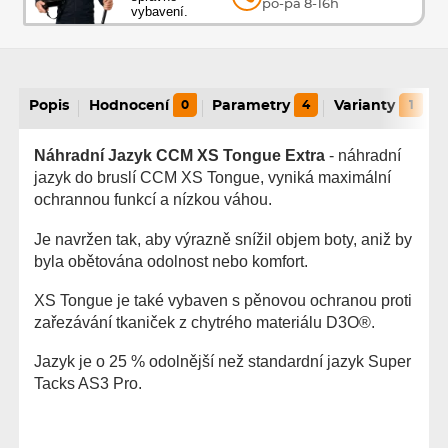
po-pá 8-16h
vybavení.
Popis
Hodnocení
0
Parametry
4
Varianty
1
Náhradní Jazyk CCM XS Tongue Extra
- náhradní
jazyk do bruslí CCM XS Tongue, vyniká maximální
ochrannou funkcí a nízkou váhou.
Je navržen tak, aby výrazně snížil objem boty, aniž by
byla obětována odolnost nebo komfort.
XS Tongue je také vybaven s pěnovou ochranou proti
zařezávání tkaniček z chytrého materiálu D3O®.
Jazyk je o 25 % odolnější než standardní jazyk Super
Tacks AS3 Pro.