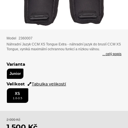
Model
2360007
Náhradní Jazyk CCM XS Tongue Extra - náhradní jazyk do bruslí CCM XS
Tongue, vyniká maximální ochrannou funkcí a nízkou váhou.
... celý popis
Varianta
Junior
Velikost
Tabulka velikostí
XS
1.0-3.5
2 000 Kč
1 500 Kč