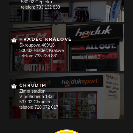
530 02 Čeperka
telefon: 733 132 833
HRADEC KRÁLOVÉ
Škroupova 469/18
500 02 Hradec Králové
telefon: 733 739 881
CHRUDIM
Zimní stadion
V průhonech 183
537 03 Chrudim
telefon: 728 072 017