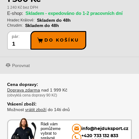
1 240 Kč bez DPH
E-shop:
Skladem - expedováno do 1-2 pracovních dní
Skladem do 48h
Hradec Králové:
Skladem do 48h
Chrudim:
pár:
DO KOŠÍKU
Porovnat
Cena dopravy:
Doprava zdarma
nad 1 999 Kč
(obvyklá cena dopravy 90 Kč)
Vrácení zboží:
Možnost
vrátit zboží
do 14ti dnů
Rádi vám
pomůžeme
info@hejduksport.cz
vybrat to
+420 733 132 833
správné