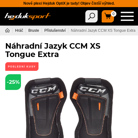
Nové plexi Hejduk OptiX je tady! Objev čistší výhled.
0
Hráč
Brusle
Příslušenství
Náhradní Jazyk CCM XS Tongue Extra
Náhradní Jazyk CCM XS
Tongue Extra
POSLEDNÍ KUSY
-25%