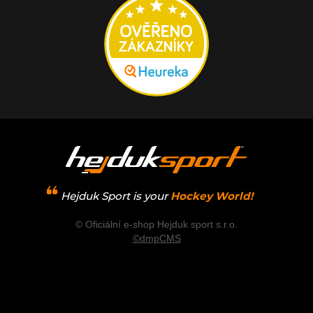
Hejduk Sport is your
Hockey World!
© Oficiální e-shop Hejduk sport s.r.o.
©dmpCMS