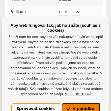
Velikost
0-3M
3-6M
Aby web fungoval tak, jak ho znáte (souhlas s
Tým
Edmonton Oilers
cookies)
Záleží nám na tom, aby pro vás nakupování bylo co nejlepší
zážitkem. Abyste na našich stránkách rychle našli to, co
hledáte, ušetřili spoustu klikání a nezobrazovaly se vám
reklamy na věci, které vás nezajímají. Abyste web viděli v
zobrazení na které jste zvyklí a nemuseli se pokaždé
Varianty
přihlašovat.Proto od vás potřebujeme souhlas se
zpracováním souborů cookies - malých souborů, které se
Dětská, Edmonton Oilers, 0-
dočasně ukládají ve vašem prohlížeči. Stisknutím tlačítka „V
3M, HS23
pořádku“ souhlasíte s nastavením cookies tak, abychom
EAN: 196591317693
vám poskytovali smysluplné a užitečné služby na základě
Není skladem
789 Kč
vašich údajů. Svůj souhlas můžete kdykoli změnit na stránce
zpracování osobních údajů.
Více informací
Dětská, Edmonton Oilers, 3-
6M, HS23
EAN: 196591317709
Spravovat cookies
V pořádku