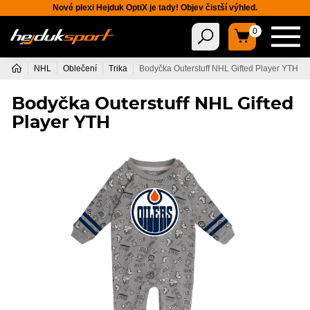
Nové plexi Hejduk OptiX je tady! Objev čistší výhled.
0
NHL
Oblečení
Trika
Bodyčka Outerstuff NHL Gifted Player YTH
Bodyčka Outerstuff NHL Gifted
Player YTH