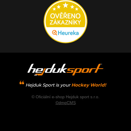
Hejduk Sport is your
Hockey World!
© Oficiální e-shop Hejduk sport s.r.o.
©dmpCMS