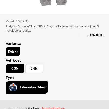
Model
10419108
Bodyčka Outerstuff NHL Gifted Player YTH jsou určena pro ty nejmenší
hokejové fanoušky.
... celý popis
Varianta
Dětská
Velikost
0-3M
3-6M
Tým
Edmonton Oilers
E-shop:
Není skladem