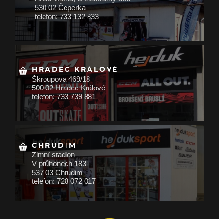
530 02 Čeperka
telefon: 733 132 833
HRADEC KRÁLOVÉ
Škroupova 469/18
500 02 Hradec Králové
telefon: 733 739 881
CHRUDIM
Zimní stadion
V průhonech 183
537 03 Chrudim
telefon: 728 072 017