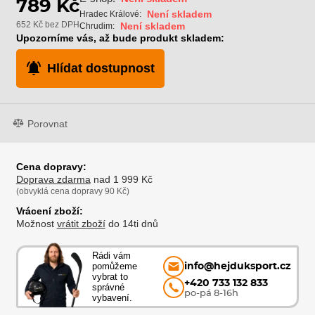
789 Kč
Není skladem
Hradec Králové:
652 Kč bez DPH
Není skladem
Chrudim:
Upozorníme vás, až bude produkt skladem:
Hlídat dostupnost
Porovnat
Cena dopravy:
Doprava zdarma
nad 1 999 Kč
(obvyklá cena dopravy 90 Kč)
Vrácení zboží:
Možnost
vrátit zboží
do 14ti dnů
Rádi vám
pomůžeme
info@hejduksport.cz
vybrat to
+420 733 132 833
správné
po-pá 8-16h
vybavení.