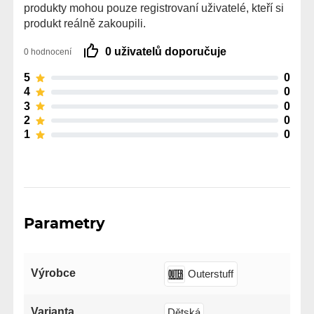
produkty mohou pouze registrovaní uživatelé, kteří si
produkt reálně zakoupili.
0 uživatelů doporučuje
0 hodnocení
5
0
4
0
3
0
2
0
1
0
Parametry
Výrobce
Outerstuff
Varianta
Dětská