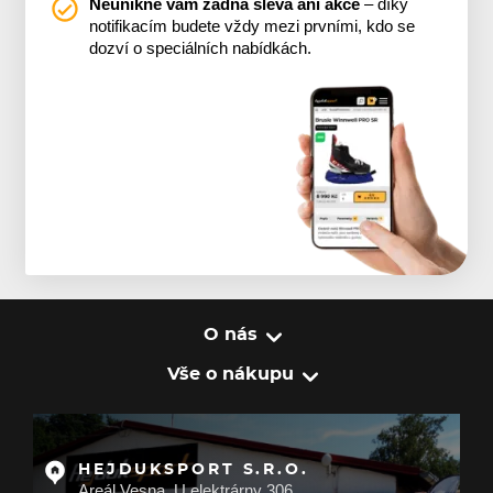
Neunikne vám žádná sleva ani akce
– díky
notifikacím budete vždy mezi prvními, kdo se
dozví o speciálních nabídkách.
O nás
Vše o nákupu
HEJDUKSPORT S.R.O.
Areál Vesna, U elektrárny 306,