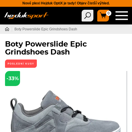
Nové plexi Hejduk OptiX je tady! Objev čistší výhled.
0
Boty Powerslide Epic Grindshoes Dash
Boty Powerslide Epic
Grindshoes Dash
POSLEDNÍ KUSY
-33%