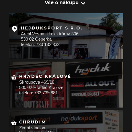
Vše o nákupu
HEJDUKSPORT S.R.O.
Areál Vesna, U elektrárny 306,
530 02 Čeperka
telefon: 733 132 833
HRADEC KRÁLOVÉ
Škroupova 469/18
500 02 Hradec Králové
telefon: 733 739 881
CHRUDIM
Zimní stadion