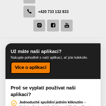
+420 733 132 833
Už máte naši aplikaci?
Nakupte pohodlně s naší aplikací, ať jste kdekoliv.
Více o aplikaci
Proč se vyplatí používat naši
aplikaci?
Jednoduché spuštění jedním kliknutím
–