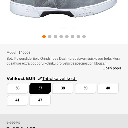
Model
140003
Boty Powerslide Epic Grindshoes Dash -představují špičkovou botu, která
obsahuje extra podporu kotníku pro větší bezpečnost při klouzání.
... celý popis
Velikost EUR
Tabulka velikostí
36
37
38
39
40
41
47
2 690 Kč