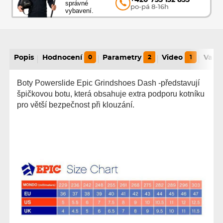
správné
po-pá 8-16h
vybavení.
Popis
Hodnocení
0
Parametry
2
Video
1
Varia
Boty Powerslide Epic Grindshoes Dash -představují
špičkovou botu, která obsahuje extra podporu kotníku
pro větší bezpečnost při klouzání.