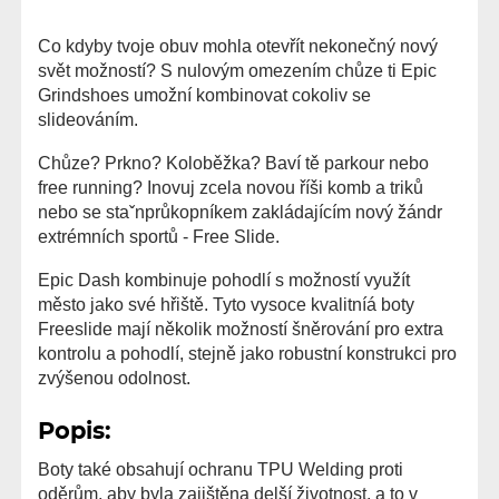
Co kdyby tvoje obuv mohla otevřít nekonečný nový
svět možností? S nulovým omezením chůze ti Epic
Grindshoes umožní kombinovat cokoliv se
slideováním.
Chůze? Prkno? Koloběžka? Baví tě parkour nebo
free running? Inovuj zcela novou říši komb a triků
nebo se staˇnprůkopníkem zakládajícím nový žándr
extrémních sportů - Free Slide.
Epic Dash kombinuje pohodlí s možností využít
město jako své hřiště. Tyto vysoce kvalitníá boty
Freeslide mají několik možností šněrování pro extra
kontrolu a pohodlí, stejně jako robustní konstrukci pro
zvýšenou odolnost.
Popis:
Boty také obsahují ochranu TPU Welding proti
oděrům, aby byla zajištěna delší životnost, a to v