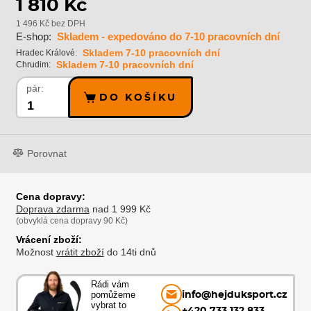
1 810 Kč
1 496 Kč bez DPH
E-shop:
Skladem - expedováno do 7-10 pracovních dní
Skladem 7-10 pracovních dní
Hradec Králové:
Skladem 7-10 pracovních dní
Chrudim:
pár:
DO KOŠÍKU
Porovnat
Cena dopravy:
Doprava zdarma
nad 1 999 Kč
(obvyklá cena dopravy 90 Kč)
Vrácení zboží:
Možnost
vrátit zboží
do 14ti dnů
Rádi vám
pomůžeme
info@hejduksport.cz
vybrat to
+420 733 132 833