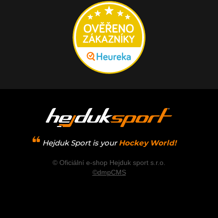
Hejduk Sport is your
Hockey World!
© Oficiální e-shop Hejduk sport s.r.o.
©dmpCMS