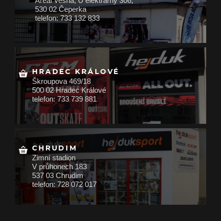
Areál Vesna, U elektrárny 306,
530 02 Čeperka
telefon: 733 132 833
HRADEC KRÁLOVÉ
Škroupova 469/18
500 02 Hradec Králové
telefon: 733 739 881
CHRUDIM
Zimní stadion
V průhonech 183
537 03 Chrudim
telefon: 728 072 017