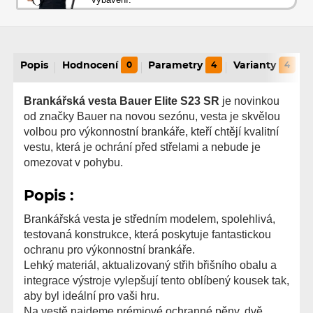
Popis
Hodnocení
0
Parametry
4
Varianty
4
Brankářská vesta Bauer Elite S23 SR
je novinkou
od značky Bauer na novou sezónu, vesta je skvělou
volbou pro výkonnostní brankáře, kteří chtějí kvalitní
vestu, která je ochrání před střelami a nebude je
omezovat v pohybu.
Popis :
Brankářská vesta je středním modelem, spolehlivá,
testovaná konstrukce, která poskytuje fantastickou
ochranu pro výkonnostní brankáře.
Lehký materiál, aktualizovaný střih břišního obalu a
integrace výstroje vylepšují tento oblíbený kousek tak,
aby byl ideální pro vaši hru.
Na vestě najdeme prémiové ochranné pěny, dvě