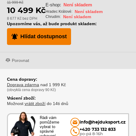
11 999 Kč
E-shop:
Není skladem
10 499 Kč
Není skladem
Hradec Králové:
Není skladem
Chrudim:
8 677 Kč bez DPH
Upozorníme vás, až bude produkt skladem:
Hlídat dostupnost
Porovnat
Cena dopravy:
Doprava zdarma
nad 1 999 Kč
(obvyklá cena dopravy 90 Kč)
Vrácení zboží:
Možnost
vrátit zboží
do 14ti dnů
Rádi vám
pomůžeme
info@hejduksport.cz
vybrat to
+420 733 132 833
správné
po-pá 8-16h
vybavení.