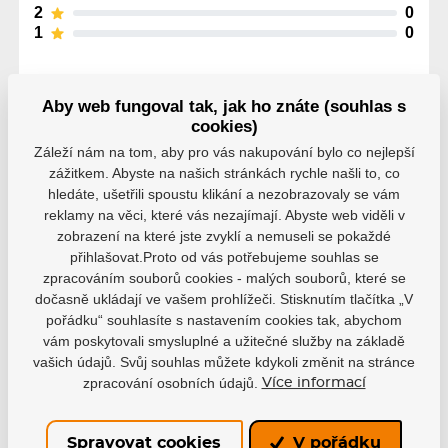
2
0
1
0
Aby web fungoval tak, jak ho znáte (souhlas s
cookies)
Záleží nám na tom, aby pro vás nakupování bylo co nejlepší
Parametry
zážitkem. Abyste na našich stránkách rychle našli to, co
hledáte, ušetřili spoustu klikání a nezobrazovaly se vám
reklamy na věci, které vás nezajímají. Abyste web viděli v
Výrobce
Bauer
zobrazení na které jste zvyklí a nemuseli se pokaždé
přihlašovat.Proto od vás potřebujeme souhlas se
zpracováním souborů cookies - malých souborů, které se
Varianta
Senior
dočasně ukládají ve vašem prohlížeči. Stisknutím tlačítka „V
pořádku“ souhlasíte s nastavením cookies tak, abychom
Velikost
S
M
L
XL
vám poskytovali smysluplné a užitečné služby na základě
vašich údajů. Svůj souhlas můžete kdykoli změnit na stránce
zpracování osobních údajů.
Více informací
Řada
Elite
Spravovat cookies
V pořádku