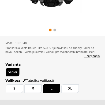
Model
1061648
Brankářská vesta Bauer Elite S23 SR je novinkou od značky Bauer na
novou sezónu, vesta je skvělou volbou pro výkonnostní brankáře, kteří...
... celý popis
Varianta
Senior
Velikost
Tabulka velikostí
S
M
L
XL