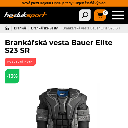
Nové plexi Hejduk OptiX je tady! Objev čistší výhled.
0
Brankář
Brankářské vesty
Brankářská vesta Bauer Elite S23 SR
Brankářská vesta Bauer Elite
S23 SR
POSLEDNÍ KUSY
-13%