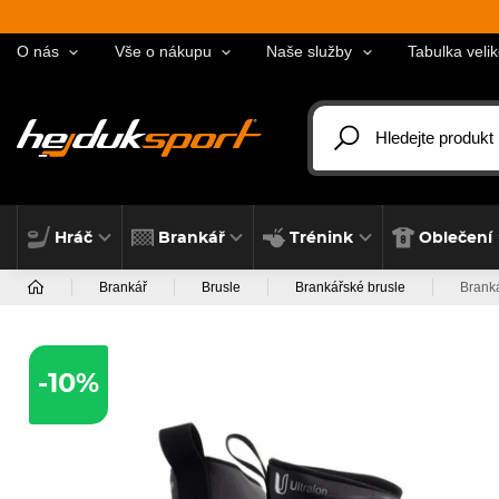
O nás
Vše o nákupu
Naše služby
Tabulka velik
Hráč
Brankář
Trénink
Oblečení
Brankář
Brusle
Brankářské brusle
Brank
-10%