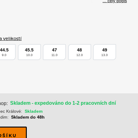
... celý popis
 velikostí
44.5
45.5
47
48
49
9.0
10.0
11.0
12.0
13.0
Skladem - expedováno do 1-2 pracovních dní
hop:
ec Králové:
Skladem
dim:
Skladem do 48h
OŠÍKU