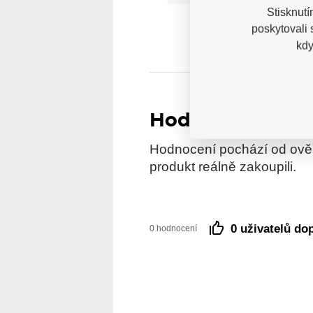
Stisknutí
poskytovali
kdy
Hodnocení
Hodnocení pochází od ověře
produkt reálně zakoupili.
0 uživatelů do
0 hodnocení