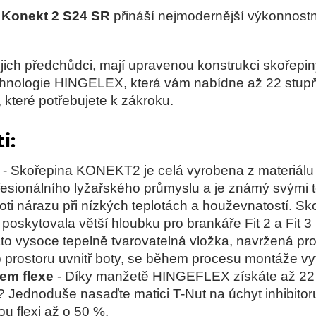
 Konekt 2 S24 SR
přináší nejmodernější výkonnostn
ich předchůdci, mají upravenou konstrukci skořepiny
echnologie HINGELEX, která vám nabídne až 22 stupň
, které potřebujete k zákroku.
i:
- Skořepina KONEKT2 je celá vyrobena z materiálu
esionálního lyžařského průmyslu a je známý svými t
proti nárazu při nízkých teplotách a houževnatostí.
poskytovala větší hloubku pro brankáře Fit 2 a Fit 3
to vysoce tepelně tvarovatelná vložka, navržená pro
o prostoru uvnitř boty, se během procesu montáže vy
em flexe
- Díky manžetě HINGEFLEX získáte až 22 
exe? Jednoduše nasaďte matici T-Nut na úchyt inhibitor
ou flexi až o 50 %.