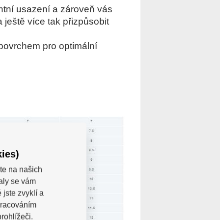
entní usazení a zároveň vás
ještě více tak přizpůsobit
 povrchem pro optimální
ies)
te na našich
valy se vám
jste zvyklí a
pracováním
rohlížeči.