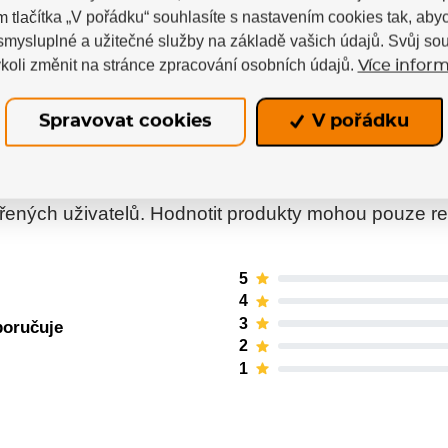
m tlačítka „V pořádku“ souhlasíte s nastavením cookies tak, a
 smysluplné a užitečné služby na základě vašich údajů. Svůj so
koli změnit na stránce zpracování osobních údajů.
Více inform
Spravovat cookies
V pořádku
ných uživatelů. Hodnotit produkty mohou pouze regis
5
4
3
poručuje
2
1