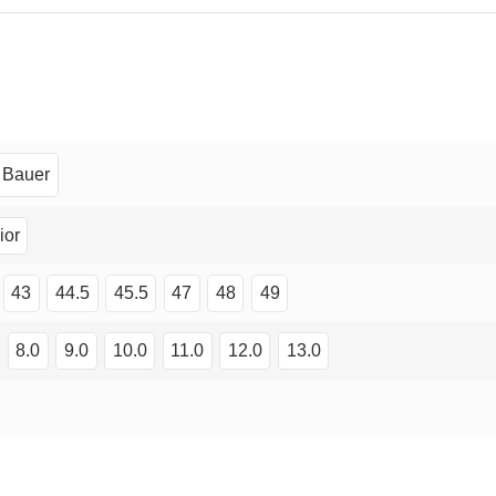
Bauer
ior
43
44.5
45.5
47
48
49
8.0
9.0
10.0
11.0
12.0
13.0