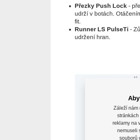
Přezky Push Lock
- př
udrží v botách. Otáčení
fit.
Runner LS PulseTi
- Zů
udržení hran.
Aby
Záleží nám 
stránkách 
reklamy na v
nemuseli 
souborů c