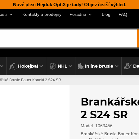
Nové plexi Hejduk OptiX je tady! Objev čistší výhled.
Kontakty a prodejny
Blog
FAQ
ostí
Poradna
Hokejbal
NHL
Inline brusle
Da
ářské Brusle Bauer Konekt 2 S24 SR
Brankářsk
2 S24 SR
Model
1063456
Brankářské Brusle Bauer Kone