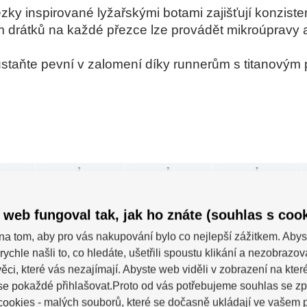
ezky inspirované lyžařskými botami zajišťují konzist
m drátků na každé přezce lze provádět mikroúpravy a 
staňte pevní v zalomení díky runnerům s titanovým
 web fungoval tak, jak ho znáte (souhlas s cook
na tom, aby pro vás nakupování bylo co nejlepší zážitkem. Abys
rychle našli to, co hledáte, ušetřili spoustu klikání a nezobrazo
ěci, které vás nezajímají. Abyste web viděli v zobrazení na které 
se pokaždé přihlašovat.Proto od vás potřebujeme souhlas se z
ookies - malých souborů, které se dočasně ukládají ve vašem p