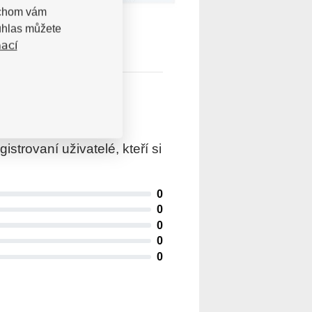
bychom vám
uhlas můžete
ací
trovaní uživatelé, kteří si
0
0
0
0
0