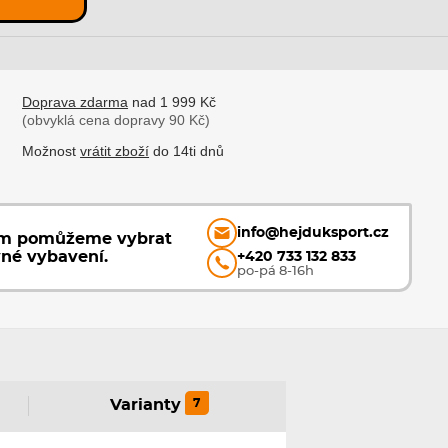
Doprava zdarma
nad 1 999 Kč
(obvyklá cena dopravy 90 Kč)
Možnost
vrátit zboží
do 14ti dnů
info@hejduksport.cz
ám pomůžeme vybrat
vné vybavení.
+420 733 132 833
po-pá 8-16h
7
Varianty