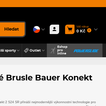
Váš nákup
Hledat
0 Kč
0
Eshop
lší sporty
Outlet
pro
inline
é Brusle Bauer Konekt
kt 2 S24 SR přináší nejmodernější výkonnostní technologie pro