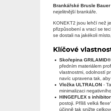
Brankářské Brusle Bauer
nejelitnější brankáře.
KONEKT2 jsou lehčí než jej
přizpůsobení a vrací se t
se dostali na jakékoli místo
Klíčové vlastnost
Skořepina GRILAMID®
předním materiálem prof
vlastnostmi, odolností 
navíc upravena tak, aby 
Vložka ULTRALON
- Ta
minimalizaci negativníh
HINGEFLEX s inhibitor
postoji. Příliš velká fl
účinně tak snižte celkov