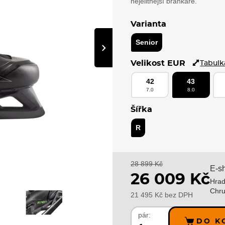
nejelitnější brankáře.
Varianta
Senior
›
Velikost EUR
Tabulka
42
43
7.0
8.0
Šířka
R
28 899 Kč
E-s
26 009 Kč
Hrad
Chru
21 495 Kč bez DPH
pár:
DO K