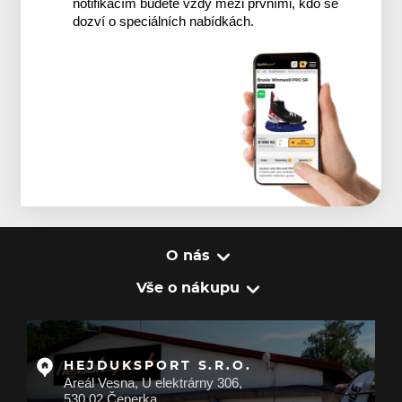
notifikacím budete vždy mezi prvními, kdo se
dozví o speciálních nabídkách.
O nás
Vše o nákupu
HEJDUKSPORT S.R.O.
Areál Vesna, U elektrárny 306,
530 02 Čeperka