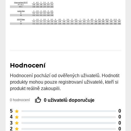
Hodnocení
Hodnocení pochází od ověřených uživatelů. Hodnotit
produkty mohou pouze registrovaní uživatelé, kteří si
produkt reálně zakoupili.
0 uživatelů doporučuje
0 hodnocení
5
0
4
0
3
0
2
0