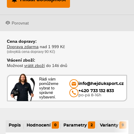
Porovnat
Cena dopravy:
Doprava zdarma
nad 1 999 Kč
(obvyklá cena dopravy 90 Kč)
Vrácení zboží:
Možnost
vrátit zboží
do 14ti dnů
Rádi vám
pomůžeme
info@hejduksport.cz
vybrat to
+420 733 132 833
správné
po-pá 8-16h
vybavení.
Popis
Hodnocení
0
Parametry
2
Varianty
9