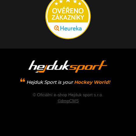
Hejduk Sport is your
Hockey World!
© Oficiální e-shop Hejduk sport s.r.o.
©dmpCMS