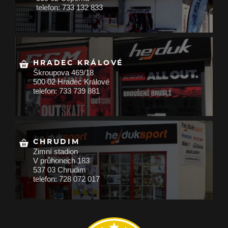
telefon: 733 132 833
HRADEC KRÁLOVÉ
Škroupova 469/18
500 02 Hradec Králové
telefon: 733 739 881
CHRUDIM
Zimní stadion
V průhonech 183
537 03 Chrudim
telefon: 728 072 017