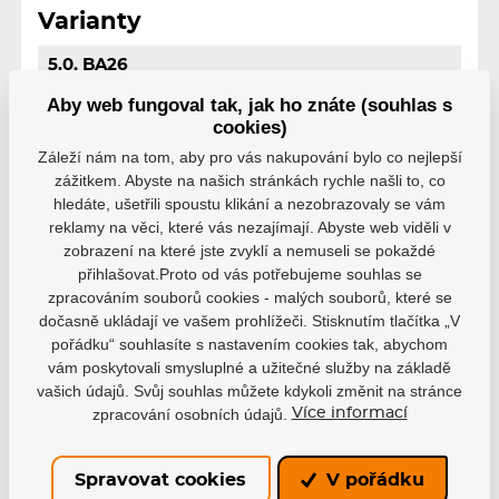
Varianty
5.0, BA26
EAN: 688698460414
Aby web fungoval tak, jak ho znáte (souhlas s
4 299 Kč
Není skladem
cookies)
3 869 Kč
Záleží nám na tom, aby pro vás nakupování bylo co nejlepší
6.0, BA26
zážitkem. Abyste na našich stránkách rychle našli to, co
EAN: 688698455748
hledáte, ušetřili spoustu klikání a nezobrazovaly se vám
4 299 Kč
reklamy na věci, které vás nezajímají. Abyste web viděli v
Není skladem
3 869 Kč
zobrazení na které jste zvyklí a nemuseli se pokaždé
přihlašovat.Proto od vás potřebujeme souhlas se
7.0, BA26
zpracováním souborů cookies - malých souborů, které se
EAN: 688698455755
dočasně ukládají ve vašem prohlížeči. Stisknutím tlačítka „V
4 299 Kč
Není skladem
pořádku“ souhlasíte s nastavením cookies tak, abychom
3 869 Kč
vám poskytovali smysluplné a užitečné služby na základě
vašich údajů. Svůj souhlas můžete kdykoli změnit na stránce
8.0, BA26
zpracování osobních údajů.
Více informací
EAN: 688698455762
4 299 Kč
Skladem
3 869 Kč
Spravovat cookies
V pořádku