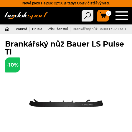
Nové plexi Hejduk OptiX je tady! Objev čistší výhled.
0
Brankář
Brusle
Příslušenství
Brankářský nůž Bauer LS Pulse TI
Brankářský nůž Bauer LS Pulse
TI
-10%