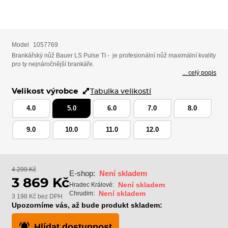
Model
1057769
Brankářský nůž Bauer LS Pulse TI - je profesionální nůž maximální kvality
pro ty nejnáročnější brankáře.
... celý popis
Velikost výrobce
Tabulka velikostí
4.0
5.0
6.0
7.0
8.0
9.0
10.0
11.0
12.0
4 299 Kč
E-shop:
Není skladem
3 869 Kč
Není skladem
Hradec Králové:
Není skladem
Chrudim:
3 198 Kč bez DPH
Upozorníme vás, až bude produkt skladem:
Hlídat dostupnost