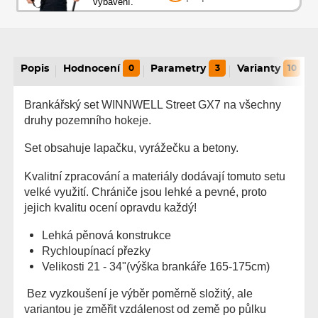
vybavení.
Popis
Hodnocení
0
Parametry
3
Varianty
10
Brankářský set WINNWELL Street GX7 na všechny
druhy pozemního hokeje.
Set obsahuje lapačku, vyrážečku a betony.
Kvalitní zpracování a materiály dodávají tomuto setu
velké využití. Chrániče jsou lehké a pevné, proto
jejich kvalitu ocení opravdu každý!
Lehká pěnová konstrukce
Rychloupínací přezky
Velikosti 21 - 34"(výška brankáře 165-175cm)
Bez vyzkoušení je výběr poměrně složitý, ale
variantou je změřit vzdálenost od země po půlku