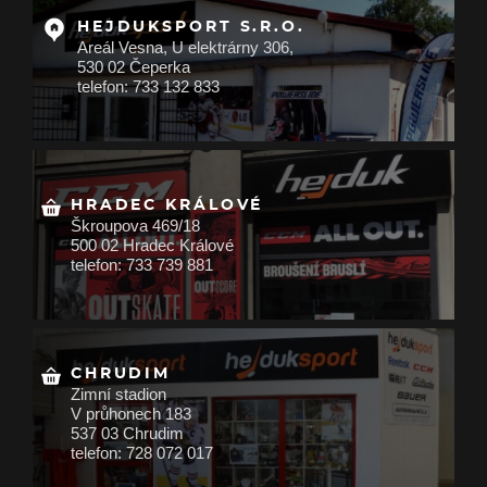
HEJDUKSPORT S.R.O.
Areál Vesna, U elektrárny 306,
530 02 Čeperka
telefon: 733 132 833
HRADEC KRÁLOVÉ
Škroupova 469/18
500 02 Hradec Králové
telefon: 733 739 881
CHRUDIM
Zimní stadion
V průhonech 183
537 03 Chrudim
telefon: 728 072 017