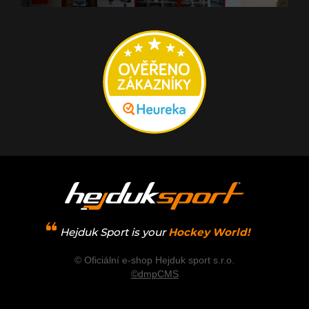
Hejduk Sport is your
Hockey World!
© Oficiální e-shop Hejduk sport s.r.o.
©dmpCMS