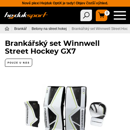
Nové plexi Hejduk OptiX je tady! Objev čistší výhled.
0
Brankář
Betony na street hokej
Brankářský set Winnwell Street Hoc
Brankářský set Winnwell
Street Hockey GX7
POUZE U NÁS