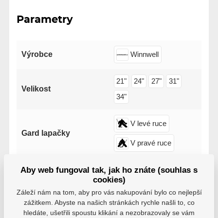
Parametry
Výrobce
Winnwell
21"
24"
27"
31"
Velikost
34"
V levé ruce
Gard lapačky
V pravé ruce
Aby web fungoval tak, jak ho znáte (souhlas s
cookies)
Záleží nám na tom, aby pro vás nakupování bylo co nejlepší
zážitkem. Abyste na našich stránkách rychle našli to, co
Varianty
hledáte, ušetřili spoustu klikání a nezobrazovaly se vám