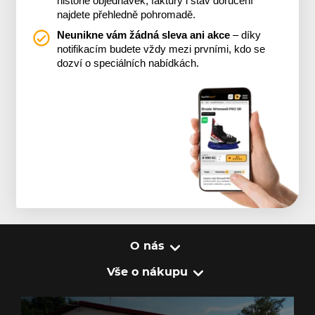
historie objednávek, faktury i stav doručení
najdete přehledně pohromadě.
Neunikne vám žádná sleva ani akce
– díky
notifikacím budete vždy mezi prvními, kdo se
dozví o speciálních nabídkách.
O nás
Vše o nákupu