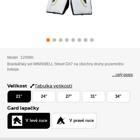
Model
120980
Brankářský set WINNWELL Street GX7 na všechny druhy pozemního
hokeje.
... celý popis
Velikost
Tabulka velikostí
21"
24"
27"
31"
34"
Gard lapačky
V levé ruce
V pravé ruce