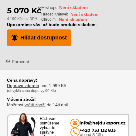
E-shop:
Není skladem
5 070 Kč
Není skladem
Hradec Králové:
4 190 Kč bez DPH
Není skladem
Chrudim:
Upozorníme vás, až bude produkt skladem:
Hlídat dostupnost
Porovnat
Cena dopravy:
Doprava zdarma
nad 1 999 Kč
(obvyklá cena dopravy 90 Kč)
Vrácení zboží:
Možnost
vrátit zboží
do 14ti dnů
Rádi vám
pomůžeme
info@hejduksport.cz
vybrat to
+420 733 132 833
správné
po-pá 8-16h