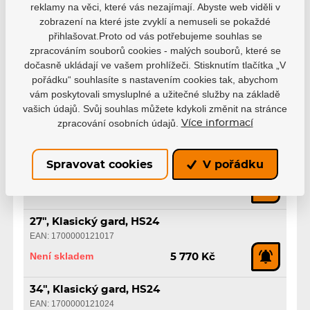
reklamy na věci, které vás nezajímají. Abyste web viděli v
21", Klasický gard, HS24
zobrazení na které jste zvyklí a nemuseli se pokaždé
EAN: 1700000120980
přihlašovat.Proto od vás potřebujeme souhlas se
zpracováním souborů cookies - malých souborů, které se
Není skladem
5 070 Kč
dočasně ukládají ve vašem prohlížeči. Stisknutím tlačítka „V
pořádku“ souhlasíte s nastavením cookies tak, abychom
24", Klasický gard, HS24
vám poskytovali smysluplné a užitečné služby na základě
EAN: 1700000120997
vašich údajů. Svůj souhlas můžete kdykoli změnit na stránce
Není skladem
5 470 Kč
zpracování osobních údajů.
Více informací
31", Klasický gard, HS24
Spravovat cookies
V pořádku
EAN: 1700000121000
Není skladem
6 120 Kč
27", Klasický gard, HS24
EAN: 1700000121017
Není skladem
5 770 Kč
34", Klasický gard, HS24
EAN: 1700000121024