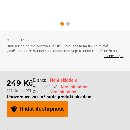
Model
116310
Brousek na brusle Winnwell V-Stick - brousek nebo tzv. hokejová
vidlička na nože Winnwell dokonale renovuje a opravuje ostří nožů na...
... celý popis
E-shop:
Není skladem
249 Kč
Není skladem
Hradec Králové:
206 Kč bez DPH
Není skladem
Chrudim:
Upozorníme vás, až bude produkt skladem:
Hlídat dostupnost