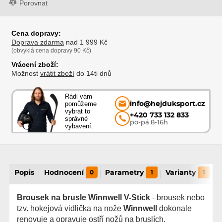
Porovnat
Cena dopravy:
Doprava zdarma
nad 1 999 Kč
(obvyklá cena dopravy 90 Kč)
Vrácení zboží:
Možnost
vrátit zboží
do 14ti dnů
Rádi vám
pomůžeme
info@hejduksport.cz
vybrat to
+420 733 132 833
správné
po-pá 8-16h
vybavení.
Popis
Hodnocení
0
Parametry
1
Varianty
1
Brousek na brusle Winnwell V-Stick
- brousek nebo
tzv. hokejová vidlička na nože
Winnwell
dokonale
renovuje a opravuje ostří nožů na bruslích.