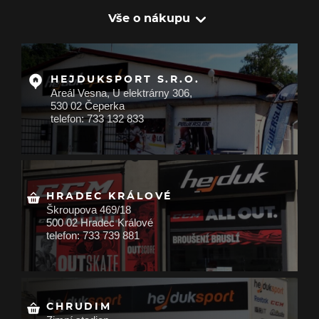
Vše o nákupu
HEJDUKSPORT S.R.O.
Areál Vesna, U elektrárny 306,
530 02 Čeperka
telefon: 733 132 833
HRADEC KRÁLOVÉ
Škroupova 469/18
500 02 Hradec Králové
telefon: 733 739 881
CHRUDIM