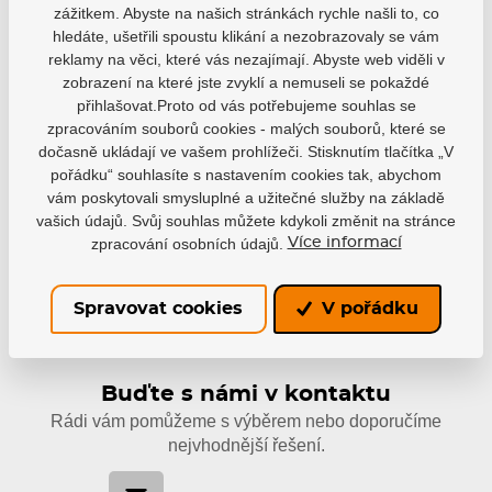
zážitkem. Abyste na našich stránkách rychle našli to, co
hledáte, ušetřili spoustu klikání a nezobrazovaly se vám
reklamy na věci, které vás nezajímají. Abyste web viděli v
Varianty
zobrazení na které jste zvyklí a nemuseli se pokaždé
přihlašovat.Proto od vás potřebujeme souhlas se
WH24
zpracováním souborů cookies - malých souborů, které se
EAN: 1700000116310
dočasně ukládají ve vašem prohlížeči. Stisknutím tlačítka „V
Není skladem
249 Kč
pořádku“ souhlasíte s nastavením cookies tak, abychom
vám poskytovali smysluplné a užitečné služby na základě
vašich údajů. Svůj souhlas můžete kdykoli změnit na stránce
zpracování osobních údajů.
Více informací
Spravovat cookies
V pořádku
Buďte s námi v kontaktu
Rádi vám pomůžeme s výběrem nebo doporučíme
nejvhodnější řešení.