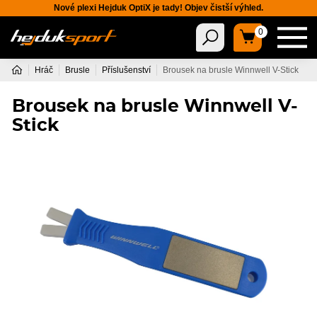
Nové plexi Hejduk OptiX je tady! Objev čistší výhled.
0
Hráč
Brusle
Příslušenství
Brousek na brusle Winnwell V-Stick
Brousek na brusle Winnwell V-
Stick