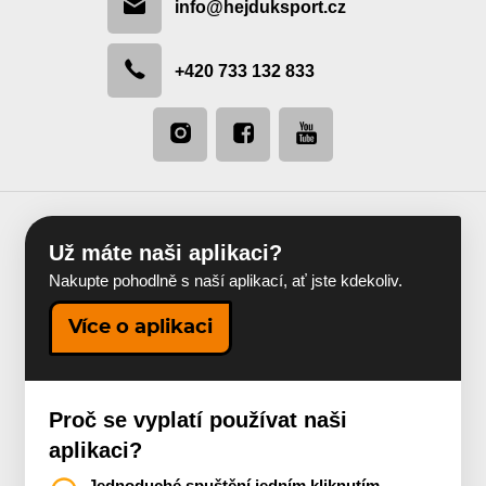
info@hejduksport.cz
+420 733 132 833
Už máte naši aplikaci?
Nakupte pohodlně s naší aplikací, ať jste kdekoliv.
Více o aplikaci
Proč se vyplatí používat naši
aplikaci?
Jednoduché spuštění jedním kliknutím
–