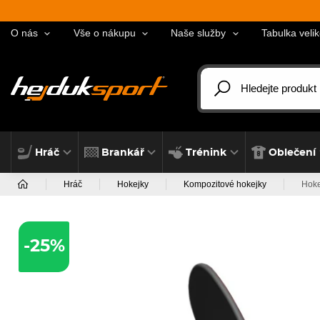
O nás
Vše o nákupu
Naše služby
Tabulka velik
Hráč
Brankář
Trénink
Oblečení
Hráč
Hokejky
Kompozitové hokejky
Hoke
-25%