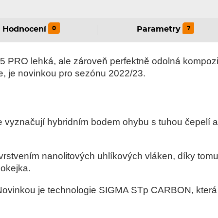
0
7
Hodnocení
Parametry
PRO lehká, ale zároveň perfektně odolná kompozito
e, je novinkou pro sezónu 2022/23.
e vyznačují hybridním bodem ohybu s tuhou čepelí
 vrstvením nanolitových uhlíkových vláken, díky tomu
hokejka.
 Novinkou je technologie SIGMA STp CARBON, která z