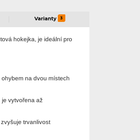
3
Varianty
vá hokejka, je ideální pro
 a ohybem na dvou místech
 je vytvořena až
vyšuje trvanlivost