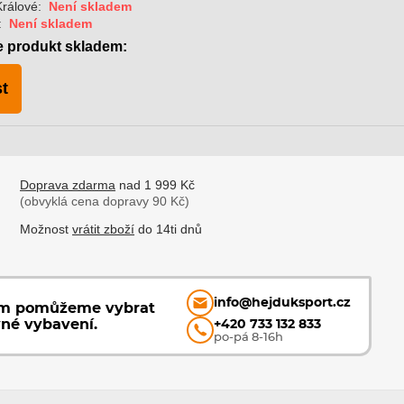
rálové:
Není skladem
:
Není skladem
e produkt skladem:
t
Doprava zdarma
nad 1 999 Kč
(obvyklá cena dopravy 90 Kč)
Možnost
vrátit zboží
do 14ti dnů
info@hejduksport.cz
ám pomůžeme vybrat
vné vybavení.
+420 733 132 833
po-pá 8-16h