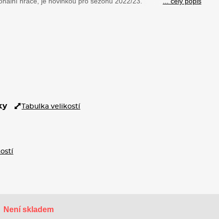
ionální hráče, je novinkou pro sezónu 2022/23.
... celý popis
ky
Tabulka velikostí
ostí
Není skladem