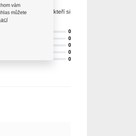
bychom vám
trovaní uživatelé, kteří si
uhlas můžete
ací
0
0
0
0
0