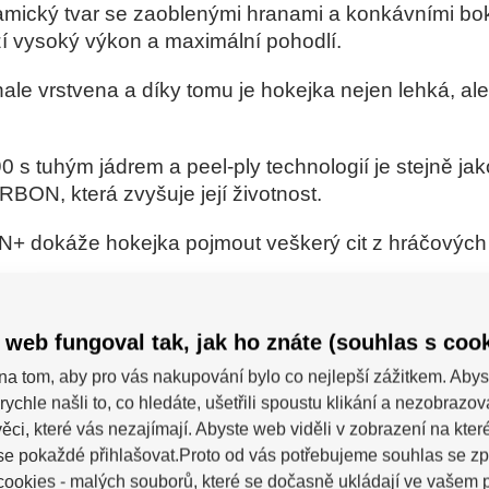
ký tvar se zaoblenými hranami a konkávními boky
ízí vysoký výkon a maximální pohodlí.
le vrstvena a díky tomu je hokejka nejen lehká, ale
 s tuhým jádrem a peel-ply technologií je stejně ja
ON, která zvyšuje její životnost.
+ dokáže hokejka pojmout veškerý cit z hráčových
erý při střele umožňuje hokejku optimálně ohnout za 
do rukou střelce.
 web fungoval tak, jak ho znáte (souhlas s cook
na tom, aby pro vás nakupování bylo co nejlepší zážitkem. Abys
rychle našli to, co hledáte, ušetřili spoustu klikání a nezobrazo
ěci, které vás nezajímají. Abyste web viděli v zobrazení na které 
se pokaždé přihlašovat.Proto od vás potřebujeme souhlas se z
ookies - malých souborů, které se dočasně ukládají ve vašem p