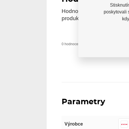
Stisknutí
Hodnocení pochází od ověře
poskytovali
produkt reálně zakoupili.
kdy
0 uživatelů do
0 hodnocení
Parametry
Výrobce