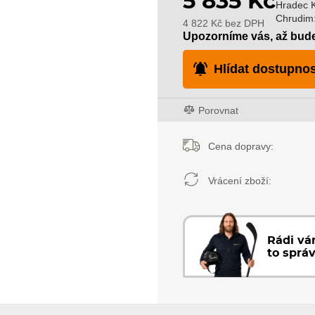
5 835 Kč
Hradec K
Chrudim
4 822 Kč bez DPH
Upozorníme vás, až bud
Hlídat dostupnos
Porovnat
Cena dopravy:
Vrácení zboží:
Rádi v
to sprá