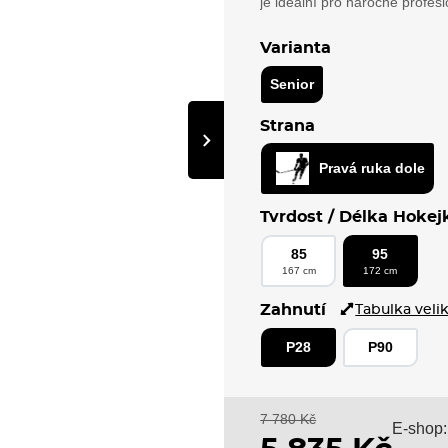
je ideální pro náročné profes
Varianta
Senior
Strana
›
Pravá ruka dole
Tvrdost / Délka Hokej
85
95
167 cm
172 cm
Zahnutí
Tabulka velik
P28
P90
7 780 Kč
E-shop: