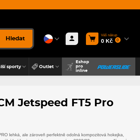
Váš nákup
Hledat
0 Kč
0
Eshop
lší sporty
Outlet
pro
inline
CM Jetspeed FT5 Pro
O lehká, ale zároveň perfektně odolná kompozitová hokejka,