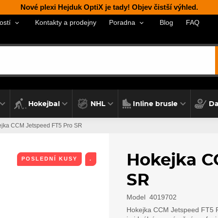
Nové plexi Hejduk OptiX je tady! Objev čistší výhled.
Kontakty a prodejny
Blog
FAQ
ostí
Poradna
Hokejbal
NHL
Inline brusle
Da
jka CCM Jetspeed FT5 Pro SR
Hokejka C
POSLEDNÍ KUSY
.
SR
Model
4019702
Hokejka CCM Jetspeed FT5 PR