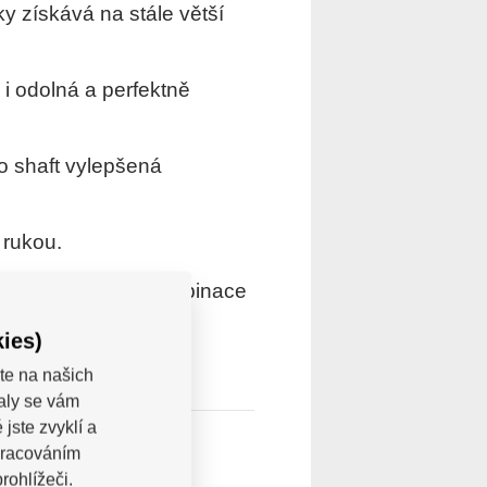
 získává na stále větší
 i odolná a perfektně
ko shaft vylepšená
 rukou.
použití dokonalé kombinace
ies)
te na našich
valy se vám
jste zvyklí a
pracováním
rohlížeči.