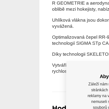
R GEOMETRIE a aerodynamic
oblibě mezi hokejisty, nab
Uhlíková vlákna jsou dokona
vyvážená.
Optimalizovaná čepel RR-90
technologií SIGMA STp CARB
Díky technologii SKELETON
Vytváří kloubový efekt, kt
rychlosti a odezvy hokejky 
Aby
Záleží nám 
stránkách 
reklamy na v
nemuseli 
Hodnocení
souborů c