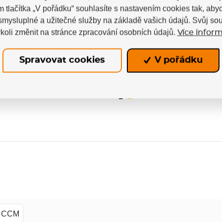
m tlačítka „V pořádku“ souhlasíte s nastavením cookies tak, a
ných uživatelů. Hodnotit produkty mohou pouze regis
 smysluplné a užitečné služby na základě vašich údajů. Svůj so
koli změnit na stránce zpracování osobních údajů.
Více inform
5
Spravovat cookies
V pořádku
4
3
poručuje
2
1
CCM