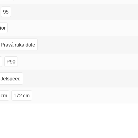
95
ior
Pravá ruka dole
P90
Jetspeed
 cm
172 cm