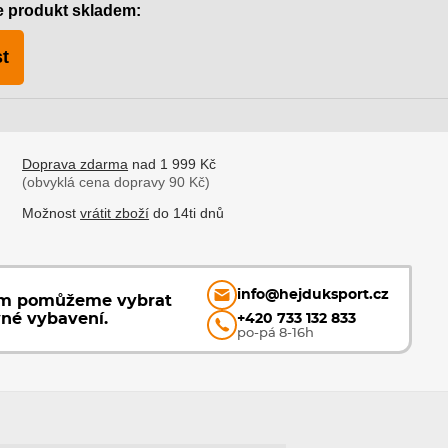
e produkt skladem:
t
Doprava zdarma
nad 1 999 Kč
(obvyklá cena dopravy 90 Kč)
Možnost
vrátit zboží
do 14ti dnů
info@hejduksport.cz
ám pomůžeme vybrat
vné vybavení.
+420 733 132 833
po-pá 8-16h