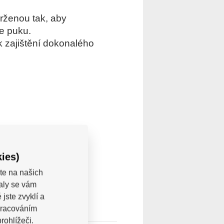
vrženou tak, aby
le puku.
 k zajištění dokonalého
ies)
te na našich
valy se vám
jste zvyklí a
pracováním
rohlížeči.