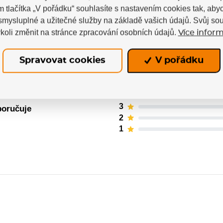
m tlačítka „V pořádku“ souhlasíte s nastavením cookies tak, a
 smysluplné a užitečné služby na základě vašich údajů. Svůj so
koli změnit na stránce zpracování osobních údajů.
Více inform
ných uživatelů. Hodnotit produkty mohou pouze regis
Spravovat cookies
V pořádku
5
4
3
poručuje
2
1