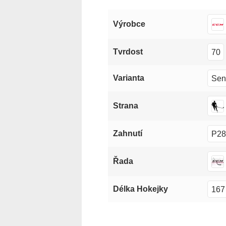
Výrobce
70
Tvrdost
Sen
Varianta
Strana
P28
Zahnutí
Řada
167
Délka Hokejky