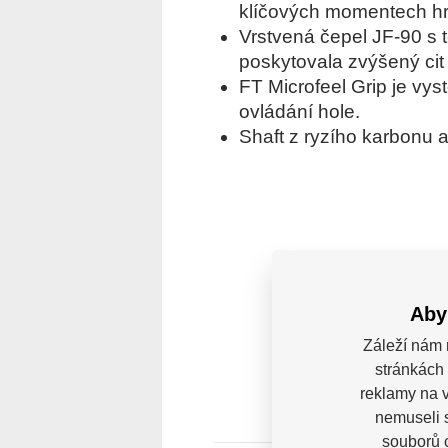
klíčových momentech hr
Vrstvená čepel JF-90 s t
poskytovala zvýšený cit 
FT Microfeel Grip je vys
ovládání hole.
Shaft z ryzího karbonu 
Aby
Záleží nám 
stránkách 
reklamy na v
nemuseli 
souborů c