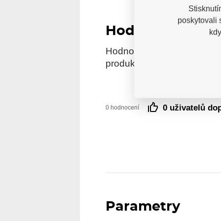
Stisknutí
poskytovali
Hodnocení
kdy
Hodnocení pochází od ověře
produkt reálně zakoupili.
0 uživatelů do
0 hodnocení
Parametry