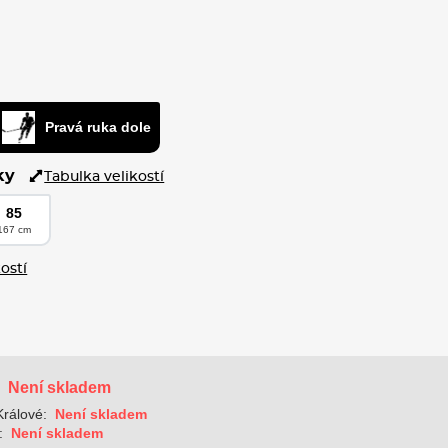
Pravá ruka dole
ky
Tabulka velikostí
85
167 cm
ostí
Není skladem
:
rálové:
Není skladem
:
Není skladem