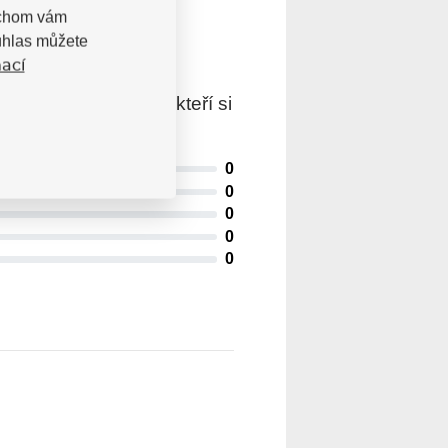
bychom vám
uhlas můžete
ací
trovaní uživatelé, kteří si
0
0
0
0
0