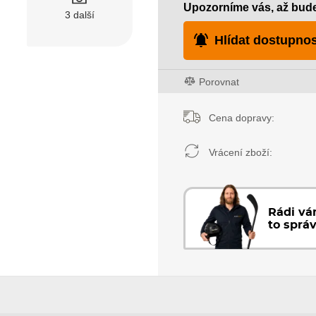
Upozorníme vás, až bud
3 další
Hlídat dostupnos
Porovnat
Cena dopravy:
Vrácení zboží:
Rádi v
to sprá