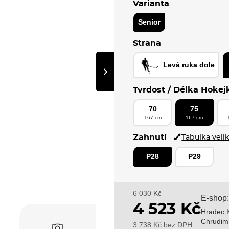
Varianta
Senior
Strana
Levá ruka dole
›
Tvrdost / Délka Hokej
70
75
167 cm
167 cm
Zahnutí
Tabulka velik
P28
P29
6 030 Kč
E-shop
4 523 Kč
Hradec K
Chrudim
3 738 Kč bez DPH