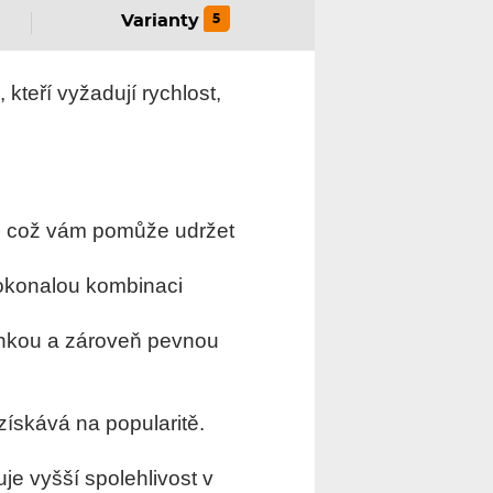
5
Varianty
kteří vyžadují rychlost,
á, což vám pomůže udržet
 dokonalou kombinaci
ehkou a zároveň pevnou
získává na popularitě.
je vyšší spolehlivost v