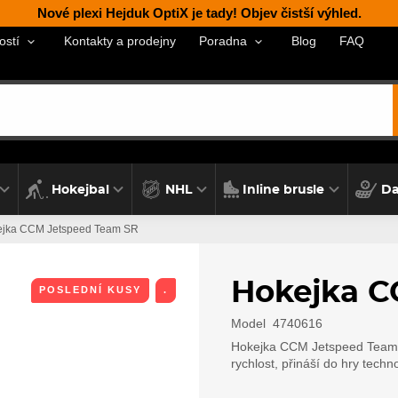
Nové plexi Hejduk OptiX je tady! Objev čistší výhled.
Kontakty a prodejny
Blog
FAQ
ostí
Poradna
Hokejbal
NHL
Inline brusle
Da
jka CCM Jetspeed Team SR
Hokejka C
POSLEDNÍ KUSY
.
Model
4740616
Hokejka CCM Jetspeed Team SR
rychlost, přináší do hry techn