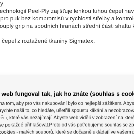
y.
echnologií Peel-Ply zajišťuje lehkou tuhou čepel na
pro puk bez kompromisů v rychlosti střelby a kontro
touplý grip na spodních hranách střední části shaftu
a čepel z roztažené tkaniny Sigmatex.
 web fungoval tak, jak ho znáte (souhlas s cook
na tom, aby pro vás nakupování bylo co nejlepší zážitkem. Abys
rychle našli to, co hledáte, ušetřili spoustu klikání a nezobrazo
ěci, které vás nezajímají. Abyste web viděli v zobrazení na které 
se pokaždé přihlašovat.Proto od vás potřebujeme souhlas se z
ookies - malých souborů, které se dočasně ukládají ve vašem p