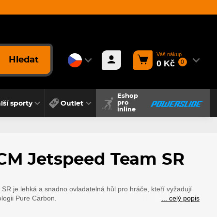
Váš nákup
Hledat
0 Kč
0
Eshop
lší sporty
Outlet
pro
inline
CM Jetspeed Team SR
 je lehká a snadno ovladatelná hůl pro hráče, kteří vyžadují
ologii Pure Carbon.
... celý popis