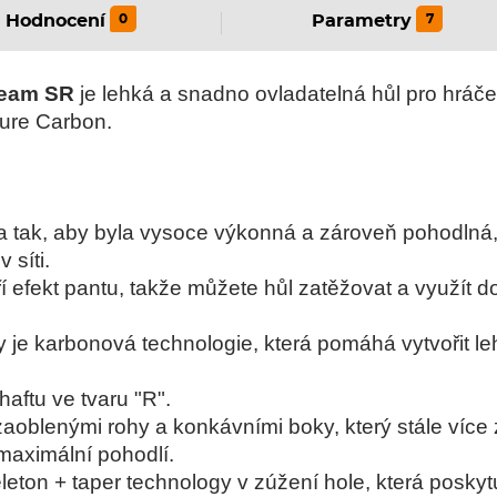
0
7
Hodnocení
Parametry
Team SR
je lehká a snadno ovladatelná hůl pro hráče, 
Pure Carbon.
na tak, aby byla vysoce výkonná a zároveň pohodln
 síti.
ří efekt pantu, takže můžete hůl zatěžovat a využít
 je karbonová technologie, která pomáhá vytvořit l
aftu ve tvaru "R".
aoblenými rohy a konkávními boky, který stále více 
maximální pohodlí.
eton + taper technology v zúžení hole, která poskytu