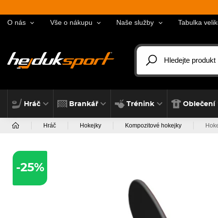
O nás
Vše o nákupu
Naše služby
Tabulka velik
Hráč
Brankář
Trénink
Oblečení
Hráč
Hokejky
Kompozitové hokejky
Hoke
-25%