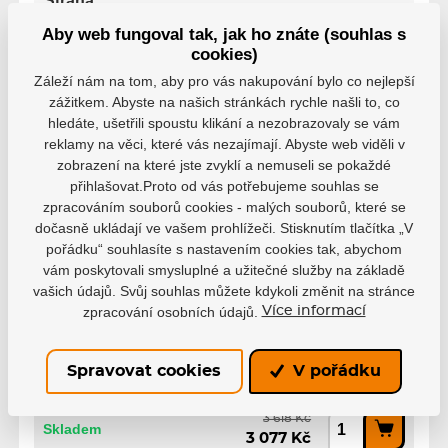
Strana
Pravá ruka dole
Aby web fungoval tak, jak ho znáte (souhlas s
cookies)
Zahnutí
P28
P29
Záleží nám na tom, aby pro vás nakupování bylo co nejlepší
zážitkem. Abyste na našich stránkách rychle našli to, co
hledáte, ušetřili spoustu klikání a nezobrazovaly se vám
Řada
Ribcor
reklamy na věci, které vás nezajímají. Abyste web viděli v
zobrazení na které jste zvyklí a nemuseli se pokaždé
Délka Hokejky
přihlašovat.Proto od vás potřebujeme souhlas se
155 cm
160 cm
zpracováním souborů cookies - malých souborů, které se
dočasně ukládají ve vašem prohlížeči. Stisknutím tlačítka „V
pořádku“ souhlasíte s nastavením cookies tak, abychom
vám poskytovali smysluplné a užitečné služby na základě
vašich údajů. Svůj souhlas můžete kdykoli změnit na stránce
zpracování osobních údajů.
Více informací
Varianty
Intermediate, 55, L, P28,
Spravovat cookies
V pořádku
CCM22
EAN: 191520164850
3 618 Kč
Skladem
3 077 Kč