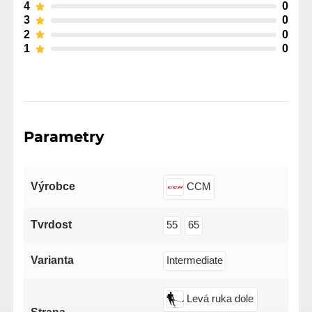
4
0
3
0
2
0
1
0
Parametry
Výrobce
CCM
Tvrdost
55
65
Varianta
Intermediate
Levá ruka dole