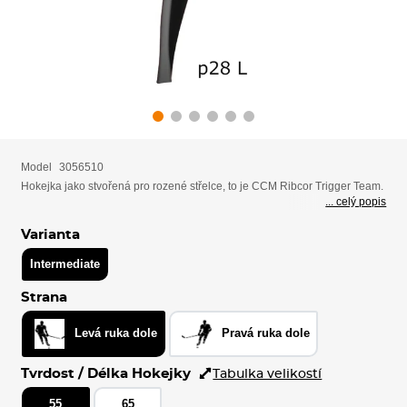
Model
3056510
Hokejka jako stvořená pro rozené střelce, to je CCM Ribcor Trigger Team.
... celý popis
Varianta
Intermediate
Strana
Levá ruka dole
Pravá ruka dole
Tvrdost / Délka Hokejky
Tabulka velikostí
55
65