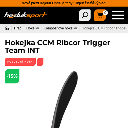
Nové plexi Hejduk OptiX je tady! Objev čistší výhled.
0
Hráč
Hokejky
Kompozitové hokejky
Hokejka CCM Ribcor Trigger
Hokejka CCM Ribcor Trigger
Team INT
POSLEDNÍ KUSY
.
-15%