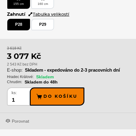
155 cm
160 cm
Zahnutí
Tabulka velikostí
P28
P29
3 618 Kč
3 077 Kč
2 543 Kč bez DPH
E-shop:
Skladem - expedováno do 2-3 pracovních dní
Skladem
Hradec Králové:
Skladem do 48h
Chrudim:
ks:
DO KOŠÍKU
Porovnat