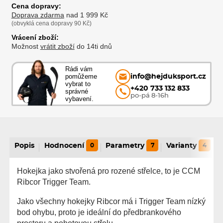
Cena dopravy:
Doprava zdarma
nad 1 999 Kč
(obvyklá cena dopravy 90 Kč)
Vrácení zboží:
Možnost
vrátit zboží
do 14ti dnů
Rádi vám
pomůžeme
info@hejduksport.cz
vybrat to
+420 733 132 833
správné
po-pá 8-16h
vybavení.
Popis
Hodnocení
0
Parametry
7
Varianty
4
Hokejka jako stvořená pro rozené střelce, to je CCM
Ribcor Trigger Team.
Jako všechny hokejky Ribcor má i Trigger Team nízký
bod ohybu, proto je ideální do předbrankového