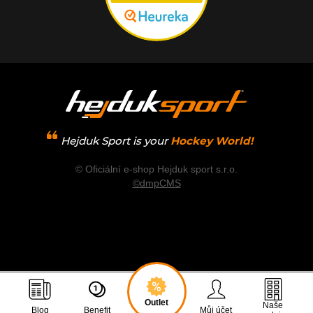
Hejduk Sport is your
Hockey World!
© Oficiální e-shop Hejduk sport s.r.o.
©dmpCMS
Outlet
Naše
Blog
Benefit
Můj účet