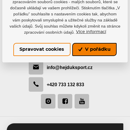
zpracováním souborů cookies - malých souborů, které se
dočasně ukládají ve vašem prohlížeči. Stisknutím tlačítka „V
pořádku“ souhlasíte s nastavením cookies tak, abychom
vám poskytovali smysluplné a užitečné služby na základě
vašich údajů. Svůj souhlas můžete kdykoli změnit na stránce
zpracování osobních údajů.
Více informací
Buďte s námi v kontaktu
Rádi vám pomůžeme s výběrem nebo doporučíme
Spravovat cookies
V pořádku
nejvhodnější řešení.
info@hejduksport.cz
+420 733 132 833