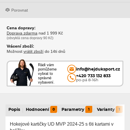
Porovnat
Cena dopravy:
Doprava zdarma
nad 1 999 Kč
(obvyklá cena dopravy 90 Kč)
Vrácení zboží:
Možnost
vrátit zboží
do 14ti dnů
Rádi vám
pomůžeme
info@hejduksport.cz
vybrat to
+420 733 132 833
správné
po-pá 8-16h
vybavení.
Popis
Hodnocení
0
Parametry
1
Varianty
1
Hokejové kartičky UD MVP 2024-25 s 6ti kartami v