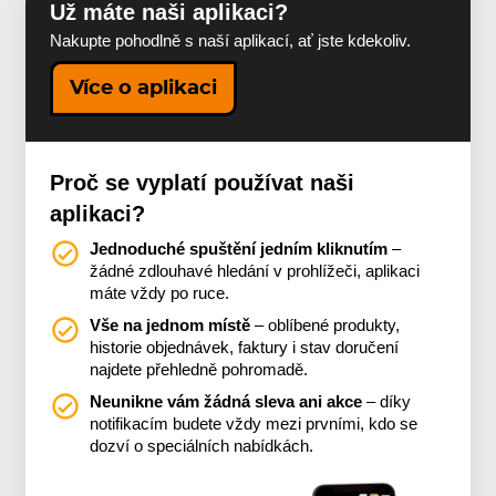
Už máte naši aplikaci?
Nakupte pohodlně s naší aplikací, ať jste kdekoliv.
Více o aplikaci
Proč se vyplatí používat naši
aplikaci?
Jednoduché spuštění jedním kliknutím
–
žádné zdlouhavé hledání v prohlížeči, aplikaci
máte vždy po ruce.
Vše na jednom místě
– oblíbené produkty,
historie objednávek, faktury i stav doručení
najdete přehledně pohromadě.
Neunikne vám žádná sleva ani akce
– díky
notifikacím budete vždy mezi prvními, kdo se
dozví o speciálních nabídkách.