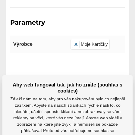
Parametry
Výrobce
Moje Kartičky
Aby web fungoval tak, jak ho znáte (souhlas s
Varianty
cookies)
HS24
Záleží nám na tom, aby pro vás nakupování bylo co nejlepší
EAN: 053334550710
zážitkem. Abyste na našich stránkách rychle našli to, co
hledáte, ušetřili spoustu klikání a nezobrazovaly se vám
Není skladem
69 Kč
reklamy na věci, které vás nezajímají. Abyste web viděli v
zobrazení na které jste zvyklí a nemuseli se pokaždé
přihlašovat.Proto od vás potřebujeme souhlas se