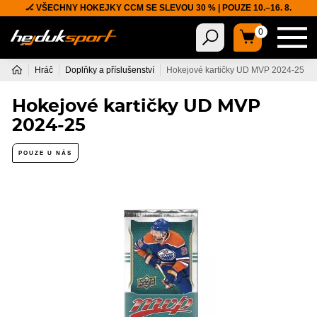
🏒 VŠECHNY HOKEJKY CCM SE SLEVOU 30 % | POUZE 10.–16. 8.
0
Hráč
Doplňky a příslušenství
Hokejové kartičky UD MVP 2024-25
Hokejové kartičky UD MVP
2024-25
POUZE U NÁS