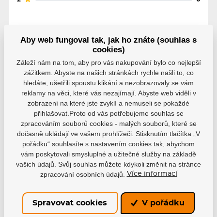
Aby web fungoval tak, jak ho znáte (souhlas s
cookies)
Parametry
Záleží nám na tom, aby pro vás nakupování bylo co nejlepší
zážitkem. Abyste na našich stránkách rychle našli to, co
hledáte, ušetřili spoustu klikání a nezobrazovaly se vám
reklamy na věci, které vás nezajímají. Abyste web viděli v
Výrobce
Biosteel
zobrazení na které jste zvyklí a nemuseli se pokaždé
přihlašovat.Proto od vás potřebujeme souhlas se
zpracováním souborů cookies - malých souborů, které se
dočasně ukládají ve vašem prohlížeči. Stisknutím tlačítka „V
pořádku“ souhlasíte s nastavením cookies tak, abychom
vám poskytovali smysluplné a užitečné služby na základě
Varianty
vašich údajů. Svůj souhlas můžete kdykoli změnit na stránce
zpracování osobních údajů.
Více informací
HS24
EAN: 883309455678
Spravovat cookies
V pořádku
Skladem
1 290 Kč