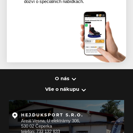
dozví o speciálních nabídkách.
O nás
Vše o nákupu
HEJDUKSPORT S.R.O.
Areál Vesna, U elektrárny 306,
530 02 Čeperka
telefon: 733 132 833