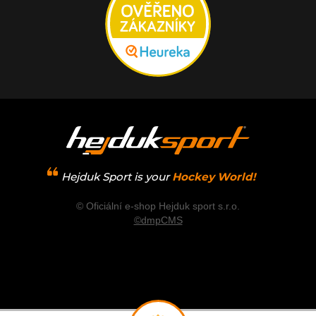
Hejduk Sport is your
Hockey World!
© Oficiální e-shop Hejduk sport s.r.o.
©dmpCMS