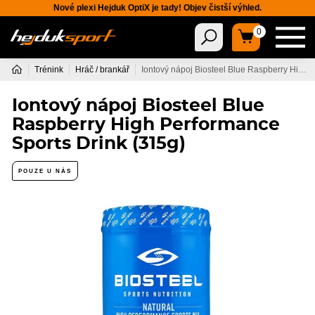
Nové plexi Hejduk OptiX je tady! Objev čistší výhled.
0
Trénink
Hráč / brankář
Iontový nápoj Biosteel Blue Raspberry High Performance Sports Drink (315g)
Iontový nápoj Biosteel Blue
Raspberry High Performance
Sports Drink (315g)
POUZE U NÁS