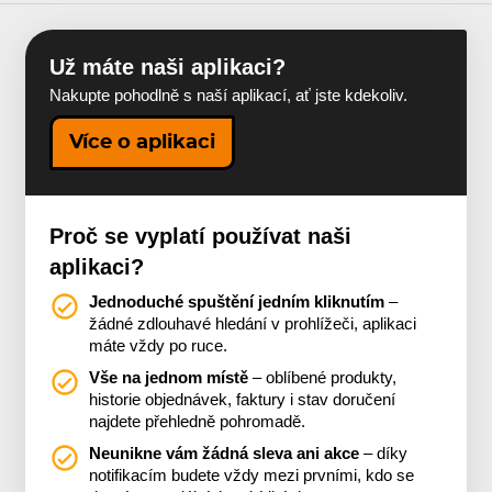
Už máte naši aplikaci?
Nakupte pohodlně s naší aplikací, ať jste kdekoliv.
Více o aplikaci
Proč se vyplatí používat naši
aplikaci?
Jednoduché spuštění jedním kliknutím
–
žádné zdlouhavé hledání v prohlížeči, aplikaci
máte vždy po ruce.
Vše na jednom místě
– oblíbené produkty,
historie objednávek, faktury i stav doručení
najdete přehledně pohromadě.
Neunikne vám žádná sleva ani akce
– díky
notifikacím budete vždy mezi prvními, kdo se