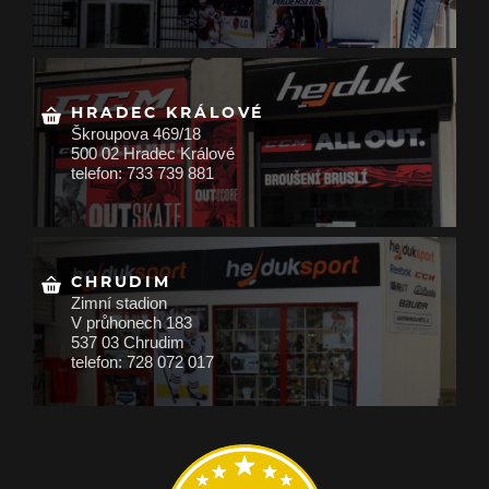
HRADEC KRÁLOVÉ
Škroupova 469/18
500 02 Hradec Králové
telefon: 733 739 881
CHRUDIM
Zimní stadion
V průhonech 183
537 03 Chrudim
telefon: 728 072 017