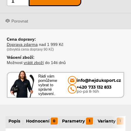
Porovnat
Cena dopravy:
Doprava zdarma
nad 1 999 Kč
(obvyklá cena dopravy 90 Kč)
Vrácení zboží:
Možnost
vrátit zboží
do 14ti dnů
Rádi vám
pomůžeme
info@hejduksport.cz
vybrat to
+420 733 132 833
správné
po-pá 8-16h
vybavení.
Popis
Hodnocení
0
Parametry
1
Varianty
1