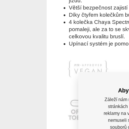
jízdu.
Větší bezpečnost zajistí
Díky
čtyřem kolečkům bu
4 kolečka Chaya Spectru
pomaleji, ale za to se s
celkovou kvalitu bruslí.
Upínací systém je pomoc
Aby
Záleží nám 
stránkách 
reklamy na v
nemuseli 
souborů c