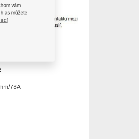
bychom vám
uhlas můžete
ací
2
mm/78A