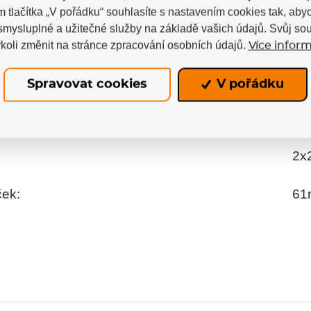
m tlačítka „V pořádku“ souhlasíte s nastavením cookies tak, a
 smysluplné a užitečné služby na základě vašich údajů. Svůj so
koli změnit na stránce zpracování osobních údajů.
Více inform
Spravovat cookies
V pořádku
2x
ček:
61