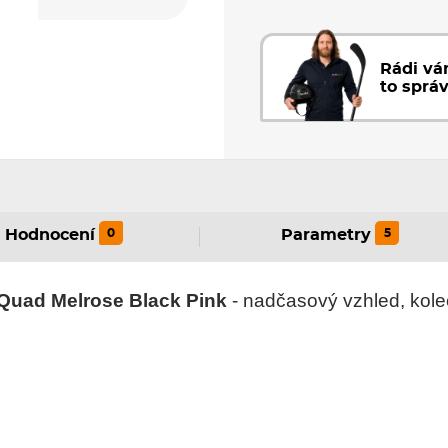
Rádi v
to sprá
0
5
Hodnocení
Parametry
Quad Melrose Black Pink
- nadčasový vzhled, kole