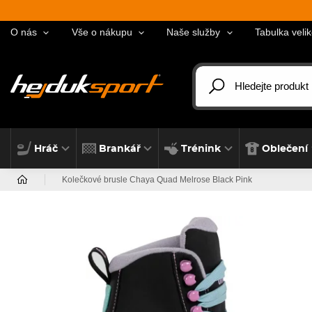
O nás
Vše o nákupu
Naše služby
Tabulka velik
Hráč
Brankář
Trénink
Oblečení
Kolečkové brusle Chaya Quad Melrose Black Pink