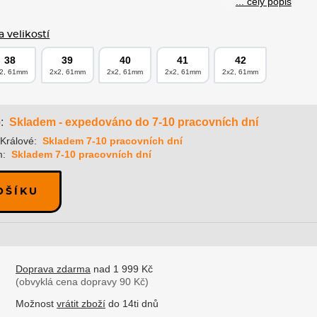
... celý popis
 velikostí
38
39
40
41
42
2, 61mm
2x2, 61mm
2x2, 61mm
2x2, 61mm
2x2, 61mm
Skladem - expedováno do 7-10 pracovních dní
:
Králové:
Skladem 7-10 pracovních dní
m:
Skladem 7-10 pracovních dní
OŠÍKU
Doprava zdarma
nad 1 999 Kč
(obvyklá cena dopravy 90 Kč)
Možnost
vrátit zboží
do 14ti dnů