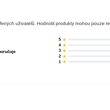
ných uživatelů. Hodnotit produkty mohou pouze regis
5
4
3
poručuje
2
1