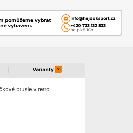
info@hejduksport.cz
ám pomůžeme vybrat
vné vybavení.
+420 733 132 833
po-pá 8-16h
7
Varianty
čkové brusle v
retro