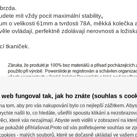
 brzda.
dete mít vždy pocit maximální stability
,
m o velikosti 61mm a tvrdosti 78A, měkká kolečka 
kvěle ovládají, perfektně zdolávají nerovnosti a ložis
í tkaniček.
 web fungoval tak, jak ho znáte (souhlas s cook
na tom, aby pro vás nakupování bylo co nejlepší zážitkem. Abys
rychle našli to, co hledáte, ušetřili spoustu klikání a nezobrazo
ěci, které vás nezajímají. Abyste web viděli v zobrazení na které 
se pokaždé přihlašovat.Proto od vás potřebujeme souhlas se z
ookies - malých souborů, které se dočasně ukládají ve vašem p