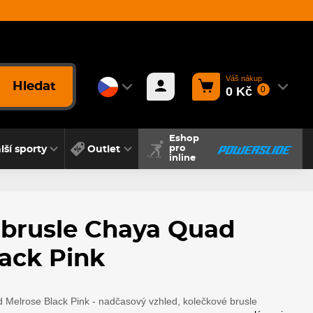
Váš nákup
Hledat
0 Kč
0
Eshop
lší sporty
Outlet
pro
inline
 brusle Chaya Quad
ack Pink
Melrose Black Pink - nadčasový vzhled, kolečkové brusle