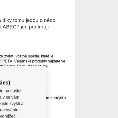
a díky tomu jedou o něco
ka ABEC7 jen podtrhují
ies)
te na našich
valy se vám
jste zvyklí a
pracováním
rohlížeči.