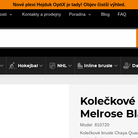
Nové plexi Hejduk OptiX je tady! Objev čistší výhled.
Kontakty a prodejny
Blog
FAQ
ostí
Poradna
Hokejbal
NHL
Inline brusle
Da
Kolečkové
Melrose Bl
Model
810720
Kolečkové brusle Chaya Quad 