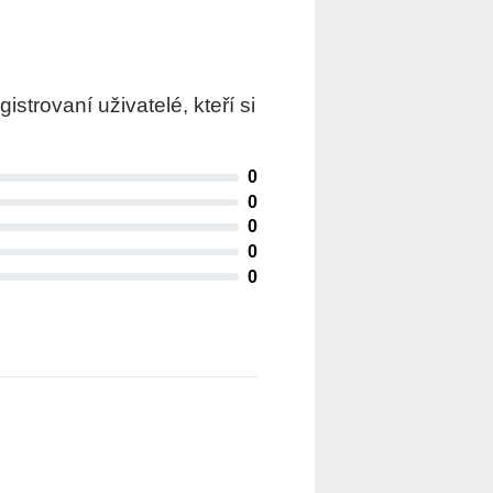
trovaní uživatelé, kteří si
0
0
0
0
0