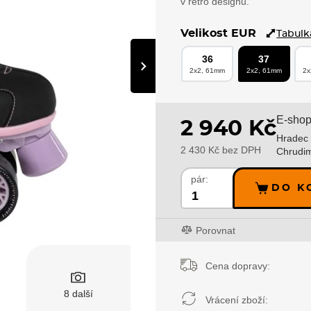
v retro designu.
Velikost EUR
Tabulka
36
37
›
2x2, 61mm
2x2, 61mm
2x
E-shop
2 940 Kč
Hradec 
2 430 Kč bez DPH
Chrudi
pár:
DO K
Porovnat
Cena dopravy:
8 další
Vrácení zboží: