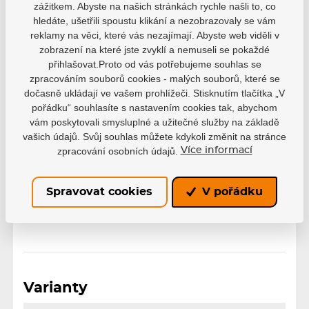
zážitkem. Abyste na našich stránkách rychle našli to, co
hledáte, ušetřili spoustu klikání a nezobrazovaly se vám
37
38
39
40
41
reklamy na věci, které vás nezajímají. Abyste web viděli v
zobrazení na které jste zvyklí a nemuseli se pokaždé
Velikost EUR
42
43
44
45
46
přihlašovat.Proto od vás potřebujeme souhlas se
47
zpracováním souborů cookies - malých souborů, které se
dočasně ukládají ve vašem prohlížeči. Stisknutím tlačítka „V
pořádku“ souhlasíte s nastavením cookies tak, abychom
Řada
Phuzion
vám poskytovali smysluplné a užitečné služby na základě
vašich údajů. Svůj souhlas můžete kdykoli změnit na stránce
zpracování osobních údajů.
Více informací
Počet koleček
4x
Spravovat cookies
V pořádku
Velikost koleček
80mm
Varianty