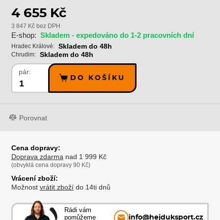
4 655 Kč
3 847 Kč bez DPH
E-shop:
Skladem - expedováno do 1-2 pracovních dní
Skladem do 48h
Hradec Králové:
Skladem do 48h
Chrudim:
pár:
DO KOŠÍKU
Porovnat
Cena dopravy:
Doprava zdarma
nad 1 999 Kč
(obvyklá cena dopravy 90 Kč)
Vrácení zboží:
Možnost
vrátit zboží
do 14ti dnů
Rádi vám
pomůžeme
info@hejduksport.cz