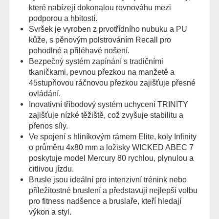
které nabízejí dokonalou rovnováhu mezi
podporou a hbitostí.
Svršek je vyroben z prvotřídního nubuku a PU
kůže, s pěnovým polstrováním Recall pro
pohodlné a přiléhavé nošení.
Bezpečný systém zapínání s tradičními
tkaničkami, pevnou přezkou na manžetě a
45stupňovou ráčnovou přezkou zajišťuje přesné
ovládání.
Inovativní tříbodový systém uchycení TRINITY
zajišťuje nízké těžiště, což zvyšuje stabilitu a
přenos síly.
Ve spojení s hliníkovým rámem Elite, koly Infinity
o průměru 4x80 mm a ložisky WICKED ABEC 7
poskytuje model Mercury 80 rychlou, plynulou a
citlivou jízdu.
Brusle jsou ideální pro intenzivní trénink nebo
příležitostné bruslení a představují nejlepší volbu
pro fitness nadšence a bruslaře, kteří hledají
výkon a styl.