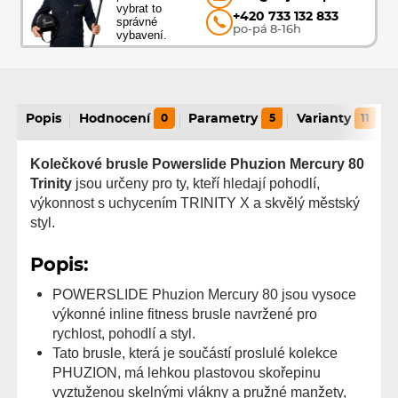
vybrat to
+420 733 132 833
správné
po-pá 8-16h
vybavení.
Popis
Hodnocení
0
Parametry
5
Varianty
11
Kolečkové brusle Powerslide Phuzion Mercury 80
Trinity
jsou určeny pro ty, kteří hledají pohodlí,
výkonnost s uchycením TRINITY X a skvělý městský
styl.
Popis:
POWERSLIDE Phuzion Mercury 80 jsou vysoce
výkonné inline fitness brusle navržené pro
rychlost, pohodlí a styl.
Tato brusle, která je součástí proslulé kolekce
PHUZION, má lehkou plastovou skořepinu
vyztuženou skelnými vlákny a pružné manžety,