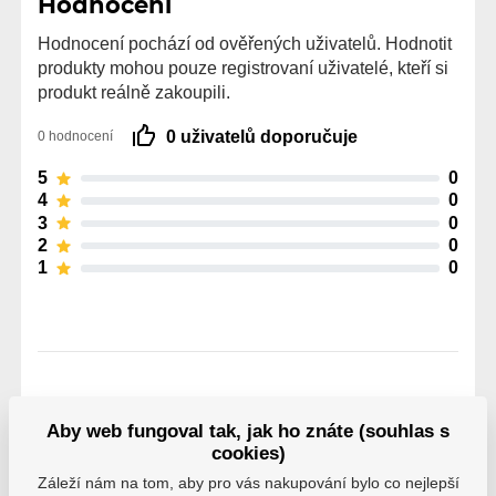
Hodnocení
Hodnocení pochází od ověřených uživatelů. Hodnotit
produkty mohou pouze registrovaní uživatelé, kteří si
produkt reálně zakoupili.
0 uživatelů doporučuje
0 hodnocení
5
0
4
0
3
0
2
0
1
0
Parametry
Aby web fungoval tak, jak ho znáte (souhlas s
cookies)
Záleží nám na tom, aby pro vás nakupování bylo co nejlepší
Výrobce
Powerslide