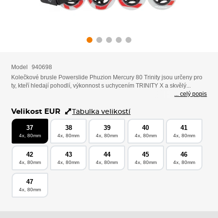
Model
940698
Kolečkové brusle Powerslide Phuzion Mercury 80 Trinity jsou určeny pro
ty, kteří hledají pohodlí, výkonnost s uchycením TRINITY X a skvělý...
... celý popis
Velikost EUR
Tabulka velikostí
37
38
39
40
41
4x, 80mm
4x, 80mm
4x, 80mm
4x, 80mm
4x, 80mm
42
43
44
45
46
4x, 80mm
4x, 80mm
4x, 80mm
4x, 80mm
4x, 80mm
47
4x, 80mm