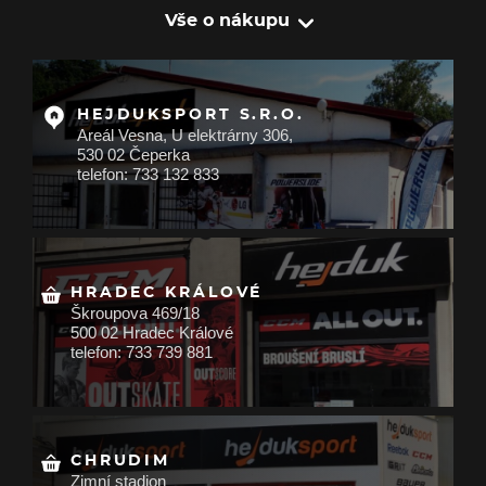
Vše o nákupu
HEJDUKSPORT S.R.O.
Areál Vesna, U elektrárny 306,
530 02 Čeperka
telefon: 733 132 833
HRADEC KRÁLOVÉ
Škroupova 469/18
500 02 Hradec Králové
telefon: 733 739 881
CHRUDIM
Zimní stadion