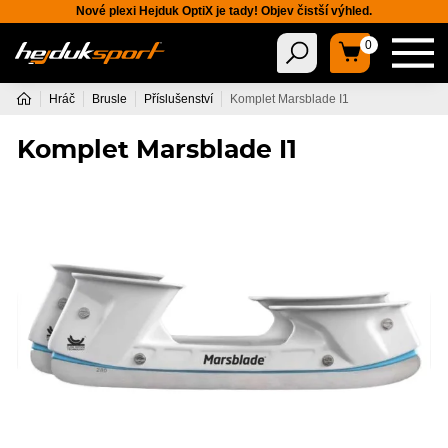
Nové plexi Hejduk OptiX je tady! Objev čistší výhled.
0
Hráč
Brusle
Příslušenství
Komplet Marsblade I1
Komplet Marsblade I1