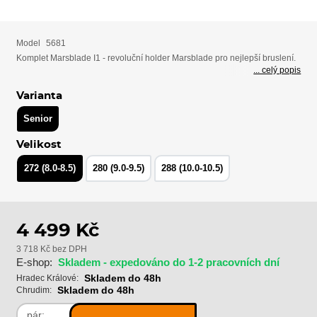
Model
5681
Komplet Marsblade I1 - revoluční holder Marsblade pro nejlepší bruslení.
... celý popis
Varianta
Senior
Velikost
272 (8.0-8.5)
280 (9.0-9.5)
288 (10.0-10.5)
4 499 Kč
3 718 Kč bez DPH
E-shop:
Skladem - expedováno do 1-2 pracovních dní
Skladem do 48h
Hradec Králové:
Skladem do 48h
Chrudim:
pár: