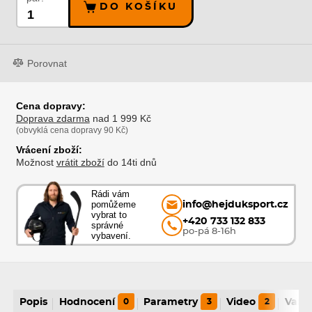
DO KOŠÍKU
Porovnat
Cena dopravy:
Doprava zdarma
nad 1 999 Kč
(obvyklá cena dopravy 90 Kč)
Vrácení zboží:
Možnost
vrátit zboží
do 14ti dnů
Rádi vám
pomůžeme
info@hejduksport.cz
vybrat to
+420 733 132 833
správné
po-pá 8-16h
vybavení.
Popis
Hodnocení
0
Parametry
3
Video
2
Varia