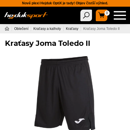
Nové plexi Hejduk OptiX je tady! Objev čistší výhled.
0
Oblečení
Kraťasy a kalhoty
Kraťasy
Kraťasy Joma Toledo II
Kraťasy Joma Toledo II