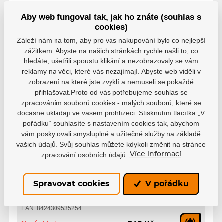
Parametry
Aby web fungoval tak, jak ho znáte (souhlas s
cookies)
Záleží nám na tom, aby pro vás nakupování bylo co nejlepší
Výrobce
Joma
zážitkem. Abyste na našich stránkách rychle našli to, co
hledáte, ušetřili spoustu klikání a nezobrazovaly se vám
Barva
Černá
Tmavě modrá
reklamy na věci, které vás nezajímají. Abyste web viděli v
zobrazení na které jste zvyklí a nemuseli se pokaždé
přihlašovat.Proto od vás potřebujeme souhlas se
XXXXXXS-XXXXXS
zpracováním souborů cookies - malých souborů, které se
Velikost
XXXXS-XXXS
M
XL
dočasně ukládají ve vašem prohlížeči. Stisknutím tlačítka „V
pořádku“ souhlasíte s nastavením cookies tak, abychom
vám poskytovali smysluplné a užitečné služby na základě
vašich údajů. Svůj souhlas můžete kdykoli změnit na stránce
zpracování osobních údajů.
Více informací
Varianty
Spravovat cookies
V pořádku
černá, XL, HS23
EAN: 8424309535254