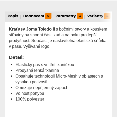
Popis
Hodnocení
0
Parametry
3
Varianty
4
Kraťasy Joma Toledo II
s bočními otvory a kouskem
síťoviny na spodní části zad a na boku pro lepší
prodyšnost. Součástí je nastavitelná elastická šňůrka
v pase. Vyšívané logo.
Detail:
Elastický pas s vnitřní tkaničkou
Prodyšná lehká tkanina
Obsahuje technologii Micro-Mesh v oblastech s
vysokou potivostí
Omezuje nepříjemný zápach
Volnost pohybu
100% polyester