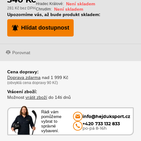
Není skladem
Hradec Králové:
281 Kč bez DPH
Není skladem
Chrudim:
Upozorníme vás, až bude produkt skladem:
Hlídat dostupnost
Porovnat
Cena dopravy:
Doprava zdarma
nad 1 999 Kč
(obvyklá cena dopravy 90 Kč)
Vrácení zboží:
Možnost
vrátit zboží
do 14ti dnů
Rádi vám
pomůžeme
info@hejduksport.cz
vybrat to
+420 733 132 833
správné
po-pá 8-16h
vybavení.