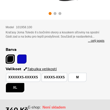
Model
101958.100
Kraťasy Joma Toledo II s bočními otvory a kouskem síťoviny na spodní
části zad a na boku pro lepší prodyšnost. Součástí je nastavitelná...
... celý popis
Barva
Velikost
Tabulka velikostí
XXXXXXS-XXXXXS
XXXXS-XXXS
M
XL
E-shop:
Není skladem
340 Kč