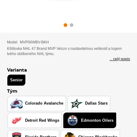
Model
MVP06WBV-BKH
Kšiltovka NHL 47 Brand MVP Velcro s nastavitelnou velikostí a logem
tvého oblíbeného NHL týmu.
... celý popis
Varianta
Senior
Tým
Colorado Avalanche
Dallas Stars
Detroit Red Wings
Edmonton Oilers