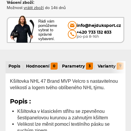
Vrácení zboží:
Možnost
vrátit zboží
do 14ti dnů
Rádi vám
pomůžeme
info@hejduksport.cz
vybrat to
+420 733 132 833
správné
po-pá 8-16h
vybavení.
Popis
Hodnocení
0
Parametry
3
Varianty
7
Kšiltovka NHL 47 Brand MVP Velcro s nastavitelnou
velikostí a logem tvého oblíbeného NHL týmu.
Popis :
Kšiltovka v klasickém střihu se zpevněnou
šestipanelovou kurunou a zahnutým kšiltem
Velikost lze měnit pomocí textilního pásku se
suchým zipem