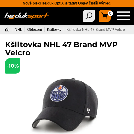
Nové plexi Hejduk OptiX je tady! Objev čistší výhled.
0
NHL
Oblečení
Kšiltovky
Kšiltovka NHL 47 Brand MVP Velcro
Kšiltovka NHL 47 Brand MVP
Velcro
-10%