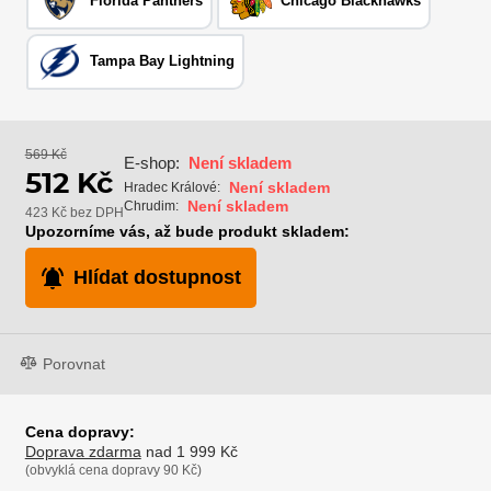
Florida Panthers
Chicago Blackhawks
Tampa Bay Lightning
569 Kč
E-shop:
Není skladem
512 Kč
Není skladem
Hradec Králové:
Není skladem
Chrudim:
423 Kč bez DPH
Upozorníme vás, až bude produkt skladem:
Hlídat dostupnost
Porovnat
Cena dopravy:
Doprava zdarma
nad 1 999 Kč
(obvyklá cena dopravy 90 Kč)