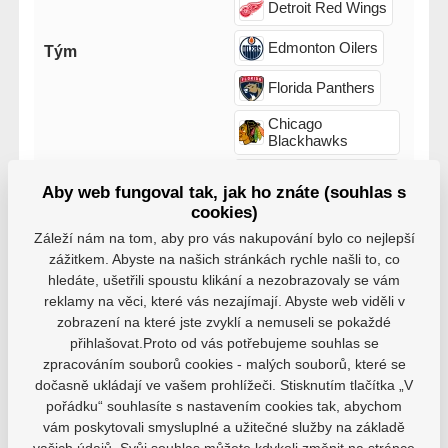
Detroit Red Wings
Edmonton Oilers
Tým
Florida Panthers
Chicago
Blackhawks
Tampa Bay
Lightning
Aby web fungoval tak, jak ho znáte (souhlas s
cookies)
Záleží nám na tom, aby pro vás nakupování bylo co nejlepší
zážitkem. Abyste na našich stránkách rychle našli to, co
hledáte, ušetřili spoustu klikání a nezobrazovaly se vám
reklamy na věci, které vás nezajímají. Abyste web viděli v
zobrazení na které jste zvyklí a nemuseli se pokaždé
Varianty
přihlašovat.Proto od vás potřebujeme souhlas se
zpracováním souborů cookies - malých souborů, které se
Senior, Edmonton Oilers,
HS24
dočasně ukládají ve vašem prohlížeči. Stisknutím tlačítka „V
EAN: 196895641296
pořádku“ souhlasíte s nastavením cookies tak, abychom
569 Kč
vám poskytovali smysluplné a užitečné služby na základě
Není skladem
512 Kč