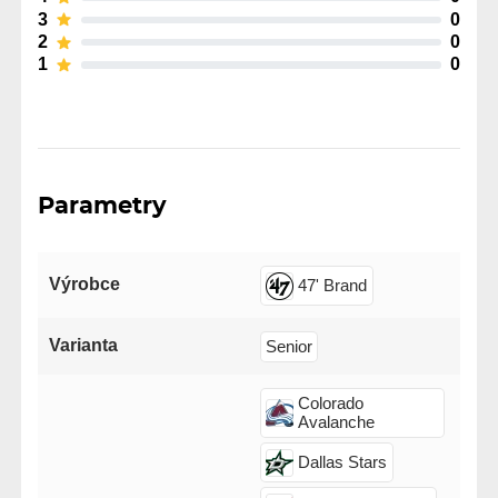
3
0
2
0
1
0
Parametry
Výrobce
47' Brand
Varianta
Senior
Colorado
Avalanche
Dallas Stars