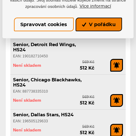
vašich údajů. Svůj souhlas můžete kdykoli změnit na stránce
zpracování osobních údajů.
Více informací
Senior, Colorado Avalanche,
HS24
EAN: 888442628576
Spravovat cookies
V pořádku
569 Kč
Není skladem
512 Kč
Senior, Detroit Red Wings,
HS24
EAN: 190182710450
569 Kč
Není skladem
512 Kč
Senior, Chicago Blackhawks,
HS24
EAN: 887738335310
569 Kč
Není skladem
512 Kč
Senior, Dallas Stars, HS24
EAN: 196505129633
569 Kč
Není skladem
512 Kč