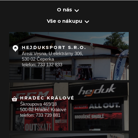
O nás
Vše o nákupu
HEJDUKSPORT S.R.O.
Areál Vesna, U elektrárny 306,
530 02 Čeperka
telefon: 733 132 833
HRADEC KRÁLOVÉ
Škroupova 469/18
500 02 Hradec Králové
telefon: 733 739 881