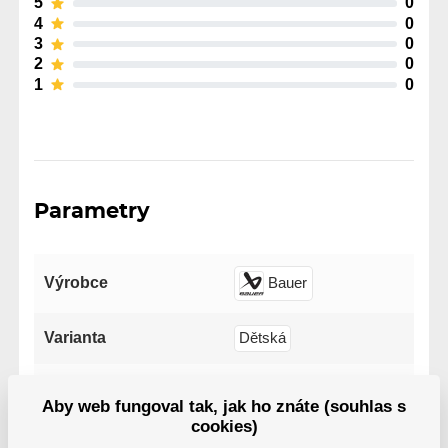
5
0
4
0
3
0
2
0
1
0
Parametry
Výrobce
Bauer
Varianta
Dětská
Gard lapačky
V pravé ruce
Aby web fungoval tak, jak ho znáte (souhlas s
cookies)