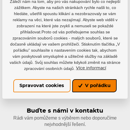
Záleží nám na tom, aby pro vás nakupování bylo co nejlepší
zážitkem. Abyste na našich stránkách rychle našli to, co
hledáte, ušetřili spoustu klikání a nezobrazovaly se vám
reklamy na věci, které vás nezajímají. Abyste web viděli v
Varianty
zobrazení na které jste zvyklí a nemuseli se pokaždé
přihlašovat.Proto od vás potřebujeme souhlas se
Dětská, Obrácený gard, BA26
zpracováním souborů cookies - malých souborů, které se
EAN: 688698664423
dočasně ukládají ve vašem prohlížeči. Stisknutím tlačítka „V
1 899 Kč
pořádku“ souhlasíte s nastavením cookies tak, abychom
Není skladem
1 709 Kč
vám poskytovali smysluplné a užitečné služby na základě
vašich údajů. Svůj souhlas můžete kdykoli změnit na stránce
zpracování osobních údajů.
Více informací
Spravovat cookies
V pořádku
Buďte s námi v kontaktu
Rádi vám pomůžeme s výběrem nebo doporučíme
nejvhodnější řešení.