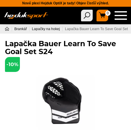
Nové plexi Hejduk OptiX je tady! Objev čistší výhled.
0
Brankář
Lapačky na hokej
Lapačka Bauer Learn To Save Goal Set 
Lapačka Bauer Learn To Save
Goal Set S24
-10%