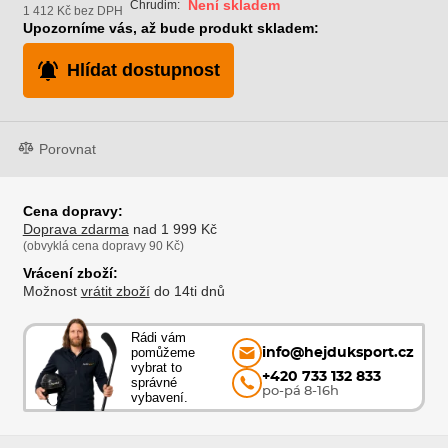
Není skladem
Chrudim:
1 412 Kč bez DPH
Upozorníme vás, až bude produkt skladem:
Hlídat dostupnost
Porovnat
Cena dopravy:
Doprava zdarma
nad 1 999 Kč
(obvyklá cena dopravy 90 Kč)
Vrácení zboží:
Možnost
vrátit zboží
do 14ti dnů
Rádi vám
pomůžeme
info@hejduksport.cz
vybrat to
+420 733 132 833
správné
po-pá 8-16h
vybavení.