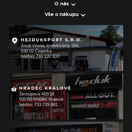
O nás
Vše o nákupu
HEJDUKSPORT S.R.O.
Areál Vesna, U elektrárny 306,
530 02 Čeperka
telefon: 733 132 833
HRADEC KRÁLOVÉ
Škroupova 469/18
500 02 Hradec Králové
telefon: 733 739 881