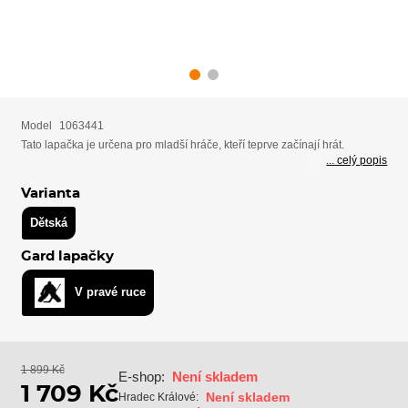
Model
1063441
Tato lapačka je určena pro mladší hráče, kteří teprve začínají hrát.
... celý popis
Varianta
Dětská
Gard lapačky
V pravé ruce
1 899 Kč
E-shop:
Není skladem
1 709 Kč
Není skladem
Hradec Králové: