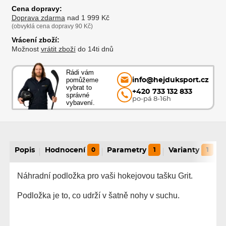
Cena dopravy:
Doprava zdarma
nad 1 999 Kč
(obvyklá cena dopravy 90 Kč)
Vrácení zboží:
Možnost
vrátit zboží
do 14ti dnů
Rádi vám
pomůžeme
info@hejduksport.cz
vybrat to
+420 733 132 833
správné
po-pá 8-16h
vybavení.
Popis
Hodnocení
0
Parametry
1
Varianty
1
Náhradní podložka pro vaši hokejovou tašku Grit.
Podložka je to, co udrží v šatně nohy v suchu.