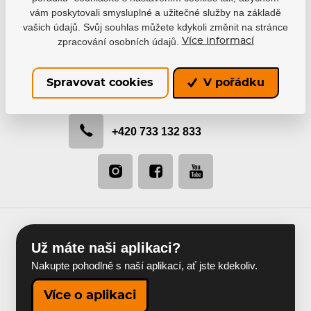
vám poskytovali smysluplné a užitečné služby na základě
Buďte s námi v kontaktu
vašich údajů. Svůj souhlas můžete kdykoli změnit na stránce
Rádi vám pomůžeme s výběrem nebo doporučíme
zpracování osobních údajů.
Více informací
nejvhodnější řešení.
Spravovat cookies
V pořádku
info@hejduksport.cz
+420 733 132 833
Už máte naši aplikaci?
Nakupte pohodlně s naší aplikací, ať jste kdekoliv.
Více o aplikaci