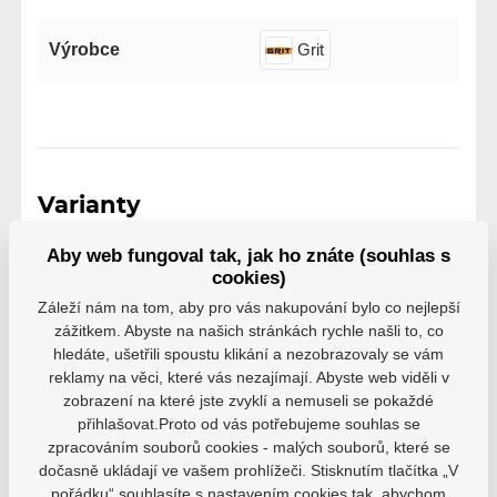
Výrobce
Grit
Varianty
HS25
Aby web fungoval tak, jak ho znáte (souhlas s
EAN: 1700000124117
cookies)
Skladem
599 Kč
Záleží nám na tom, aby pro vás nakupování bylo co nejlepší
zážitkem. Abyste na našich stránkách rychle našli to, co
hledáte, ušetřili spoustu klikání a nezobrazovaly se vám
reklamy na věci, které vás nezajímají. Abyste web viděli v
zobrazení na které jste zvyklí a nemuseli se pokaždé
přihlašovat.Proto od vás potřebujeme souhlas se
zpracováním souborů cookies - malých souborů, které se
dočasně ukládají ve vašem prohlížeči. Stisknutím tlačítka „V
pořádku“ souhlasíte s nastavením cookies tak, abychom