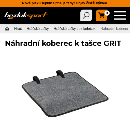
Nové plexi Hejduk OptiX je tady! Objev čistší výhled.
0
Hráč
Hráčské tašky
Hráčské tašky bez koleček
Náhradní koberec 
Náhradní koberec k tašce GRIT