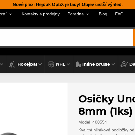
Nové plexi Hejduk OptiX je tady! Objev čistší výhled.
Kontakty a prodejny
Blog
FAQ
ostí
Poradna
Hokejbal
NHL
Inline brusle
Da
Osičky Un
8mm (1ks)
Model
400554
Kvalitní hliníkové podložky o