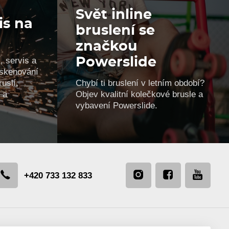
Svět inline
is na
bruslení se
značkou
, servis a
Powerslide
, skenování
uslí,
Chybí ti bruslení v letním období?
 a
Objev kvalitní kolečkové brusle a
vybavení Powerslide.
+420 733 132 833