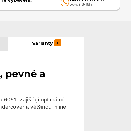
vné vybavení.
+420 733 132 833
po-pá 8-16h
1
Varianty
, pevné a
u 6061, zajišťují optimální
dercover a většinou inline