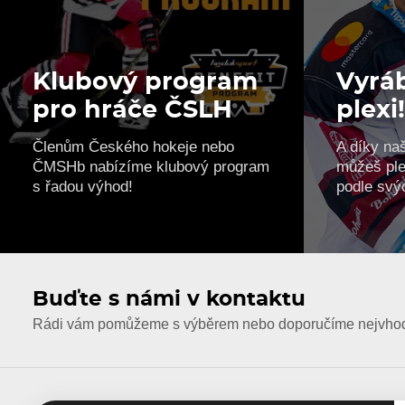
Klubový program
Vyráb
pro hráče ČSLH
plexi
Členům Českého hokeje nebo
A díky na
ČMSHb nabízíme klubový program
můžeš ple
s řadou výhod!
podle svý
Buďte s námi v kontaktu
Rádi vám pomůžeme s výběrem nebo doporučíme nejvhodn