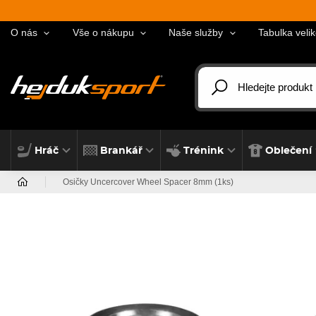
O nás
Vše o nákupu
Naše služby
Tabulka velik
Hráč
Brankář
Trénink
Oblečení
Osičky Uncercover Wheel Spacer 8mm (1ks)