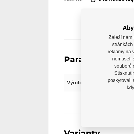
Aby
Záleží nám 
stránkách 
reklamy na v
Parametry
nemuseli 
souborů c
Stisknutí
poskytovali
Výrobce
kdy
Varianty