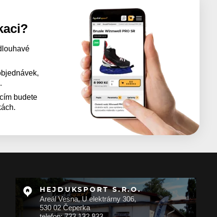
kaci?
dlouhavé
 objednávek,
.
acím budete
kách.
HEJDUKSPORT S.R.O.
Areál Vesna, U elektrárny 306,
530 02 Čeperka
telefon: 733 132 833