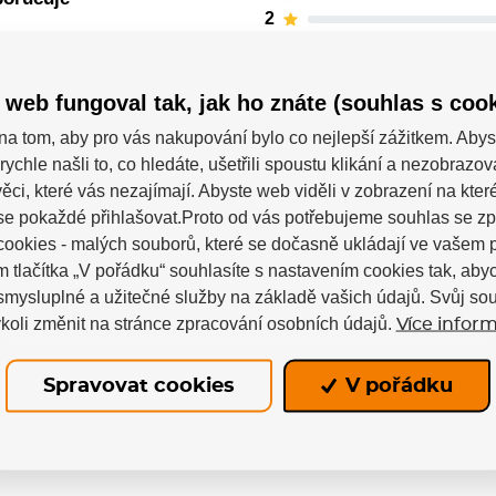
2
1
 web fungoval tak, jak ho znáte (souhlas s cook
na tom, aby pro vás nakupování bylo co nejlepší zážitkem. Abys
rychle našli to, co hledáte, ušetřili spoustu klikání a nezobrazo
ěci, které vás nezajímají. Abyste web viděli v zobrazení na které 
se pokaždé přihlašovat.Proto od vás potřebujeme souhlas se z
ookies - malých souborů, které se dočasně ukládají ve vašem p
m tlačítka „V pořádku“ souhlasíte s nastavením cookies tak, a
 smysluplné a užitečné služby na základě vašich údajů. Svůj so
Powerslide
koli změnit na stránce zpracování osobních údajů.
Více inform
Spravovat cookies
V pořádku