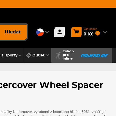
Váš nákup
Hledat
0 Kč
0
Eshop
lší sporty
Outlet
pro
inline
cercover Wheel Spacer
d značky Undercover, vyrobené z leteckého hliníku 6061, zajišťují