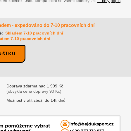
ení koleček. Jsou kompatibilní se všemi kolečky značky...
... celý popis
adem - expedováno do 7-10 pracovních dní
é:
Skladem 7-10 pracovních dní
adem 7-10 pracovních dní
OŠÍKU
Doprava zdarma
nad 1 999 Kč
(obvyklá cena dopravy 90 Kč)
Možnost
vrátit zboží
do 14ti dnů
info@hejduksport.cz
ám pomůžeme vybrat