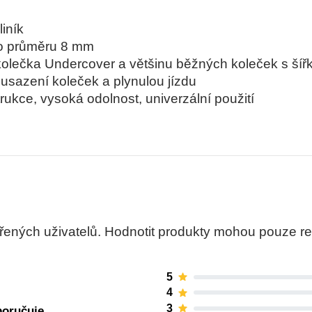
iník
o průměru 8 mm
lečka Undercover a většinu běžných koleček s šíř
 usazení koleček a plynulou jízdu
ukce, vysoká odolnost, univerzální použití
ných uživatelů. Hodnotit produkty mohou pouze regis
5
4
3
poručuje