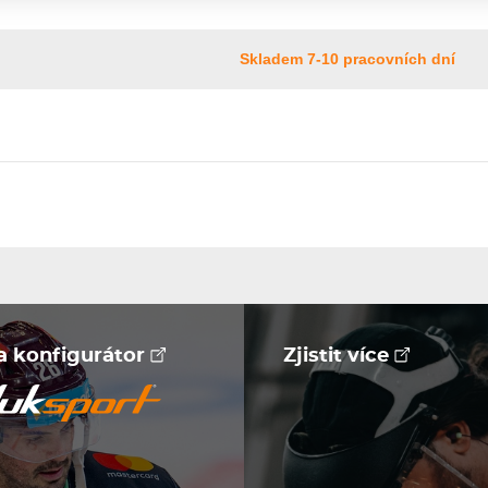
Skladem 7-10 pracovních dní
na konfigurátor
Zjistit více