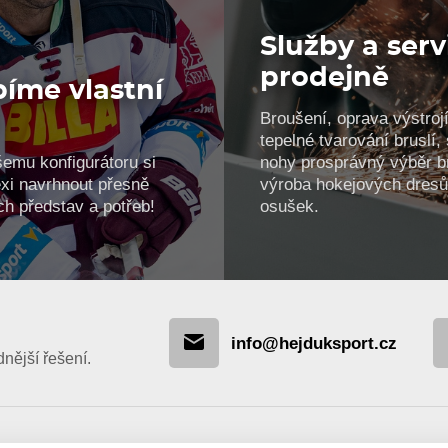
Služby a serv
prodejně
íme vlastní
Broušení, oprava výstrojí
!
tepelné tvarování bruslí
šemu konfigurátoru si
nohy prosprávný výběr br
xi navrhnout přesně
výroba hokejových dresů
ch představ a potřeb!
osušek.
info@hejduksport.cz
ější řešení.