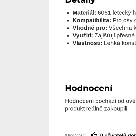
Detaily
Materiál:
6061 letecký hl
Kompatibilita:
Pro osy 
Vhodné pro:
Všechna ko
Využití:
Zajišťují přesné
Vlastnosti:
Lehká konstr
Hodnocení
Hodnocení pochází od ověře
produkt reálně zakoupili.
0 uživatelů do
0 hodnocení