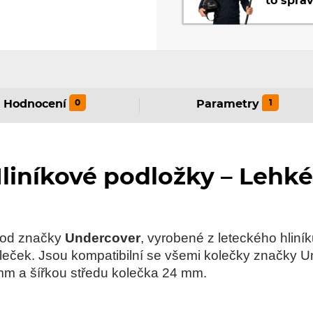
to sprá
0
1
Hodnocení
Parametry
liníkové podložky – Lehké
y od značky
Undercover
, vyrobené z leteckého hliník
eček. Jsou kompatibilní se všemi kolečky značky Un
mm a šířkou středu kolečka 24 mm.