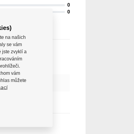
0
0
ies)
te na našich
valy se vám
jste zvyklí a
pracováním
rohlížeči.
bychom vám
uhlas můžete
ací