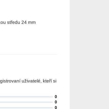
kou středu 24 mm
trovaní uživatelé, kteří si
0
0
0