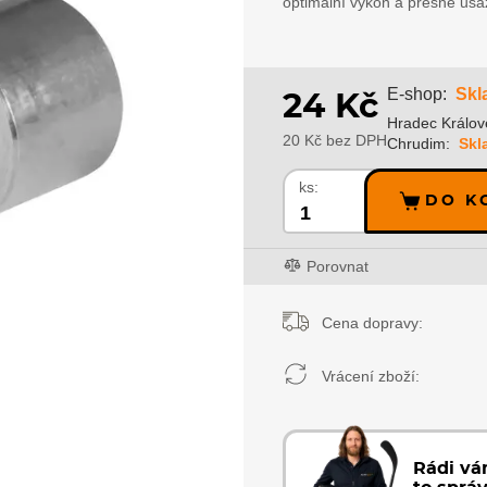
optimální výkon a přesné usaz
Skl
E-shop:
24 Kč
Hradec Králov
20 Kč bez DPH
Chrudim:
Skl
ks:
DO K
Porovnat
Cena dopravy:
Vrácení zboží:
Rádi v