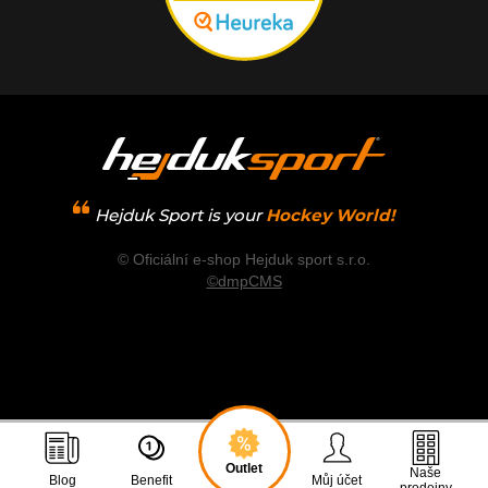
Hejduk Sport is your
Hockey World!
© Oficiální e-shop Hejduk sport s.r.o.
©dmpCMS
Outlet
Naše
Blog
Benefit
Můj účet