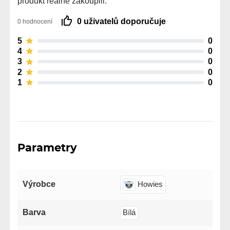
produkt reálně zakoupili.
0 uživatelů doporučuje
0 hodnocení
5
0
4
0
3
0
2
0
1
0
Parametry
Výrobce
Howies
Barva
Bílá