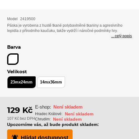
Model
2419500
Páska je vyrobena z hustě tkané polybavlněné tkaniny a agresivního
lepidla z přírodního kaučuku, takže vydrží i náročné podmínky hry.
... celý popis
Barva
Velikost
23mx24mm
14mx36mm
E-shop:
Není skladem
129 Kč
Není skladem
Hradec Králové:
107 Kč bez DPH
Není skladem
Chrudim:
Upozorníme vás, až bude produkt skladem:
Hlídat dostupnost