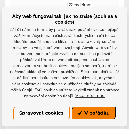
23mx24mm
Velikost
14mx36mm
Aby web fungoval tak, jak ho znáte (souhlas s
cookies)
Záleží nám na tom, aby pro vás nakupování bylo co nejlepší
zážitkem. Abyste na našich stránkách rychle našli to, co
hledáte, ušetřili spoustu klikání a nezobrazovaly se vám
reklamy na věci, které vás nezajímají. Abyste web viděli v
Varianty
zobrazení na které jste zvyklí a nemuseli se pokaždé
přihlašovat.Proto od vás potřebujeme souhlas se
bílá, 23mx24mm, HS23
zpracováním souborů cookies - malých souborů, které se
EAN: 1700000129747
dočasně ukládají ve vašem prohlížeči. Stisknutím tlačítka „V
pořádku“ souhlasíte s nastavením cookies tak, abychom
Není skladem
129 Kč
vám poskytovali smysluplné a užitečné služby na základě
vašich údajů. Svůj souhlas můžete kdykoli změnit na stránce
bílá, 14mx36mm, HS23
zpracování osobních údajů.
Více informací
EAN: 1700000129761
Skladem
129 Kč
Spravovat cookies
V pořádku