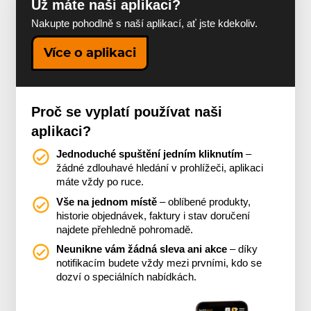
Už máte naši aplikaci?
Nakupte pohodlně s naší aplikací, ať jste kdekoliv.
Více o aplikaci
Proč se vyplatí používat naši
aplikaci?
Jednoduché spuštění jedním kliknutím
–
žádné zdlouhavé hledání v prohlížeči, aplikaci
máte vždy po ruce.
Vše na jednom místě
– oblíbené produkty,
historie objednávek, faktury i stav doručení
najdete přehledně pohromadě.
Neunikne vám žádná sleva ani akce
– díky
notifikacím budete vždy mezi prvními, kdo se
dozví o speciálních nabídkách.