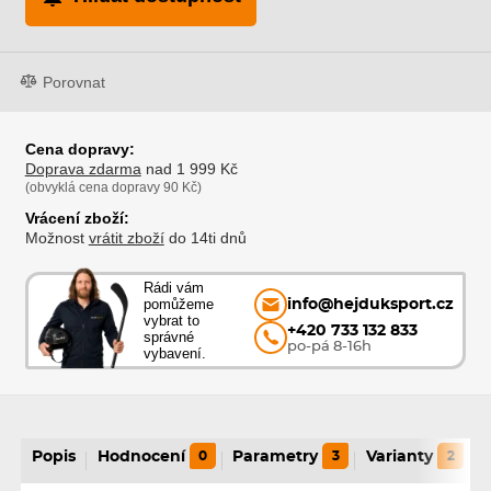
Porovnat
Cena dopravy:
Doprava zdarma
nad 1 999 Kč
(obvyklá cena dopravy 90 Kč)
Vrácení zboží:
Možnost
vrátit zboží
do 14ti dnů
Rádi vám
pomůžeme
info@hejduksport.cz
vybrat to
+420 733 132 833
správné
po-pá 8-16h
vybavení.
Popis
Hodnocení
0
Parametry
3
Varianty
2