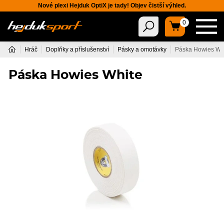
Nové plexi Hejduk OptiX je tady! Objev čistší výhled.
0
Hráč
Doplňky a příslušenství
Pásky a omotávky
Páska Howies Wh
Páska Howies White