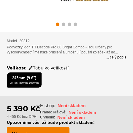
Model
20312
Podvozky Iqon TR Decode Pro 80 Bright Combo - jsou určeny pro
vysokorychlostní městské bruslení a umožňují použití koleček až do...
... celý popis
Velikost
Tabulka velikostí
243mm (9.6")
3x-4x, 80mm-100mm
E-shop:
Není skladem
5 390 Kč
Není skladem
Hradec Králové:
4 455 Kč bez DPH
Není skladem
Chrudim:
Upozorníme vás, až bude produkt skladem: