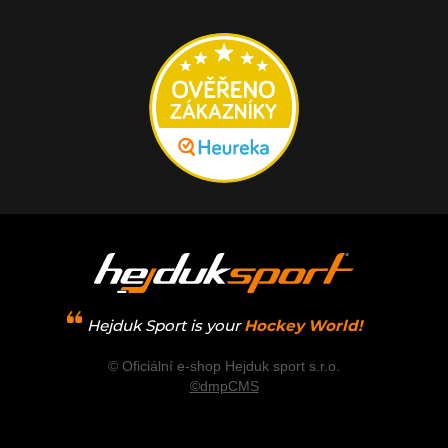
Hejduk Sport is your
Hockey World!
© Oficiální e-shop Hejduk sport s.r.o.
©dmpCMS