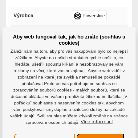
Výrobce
Powerslide
Velikost
243mm (9.6")
Aby web fungoval tak, jak ho znáte (souhlas s
cookies)
Řada
Iqon
Záleží nám na tom, aby pro vás nakupování bylo co nejlepší
zážitkem. Abyste na našich stránkách rychle našli to, co
hledáte, ušetřili spoustu klikání a nezobrazovaly se vám
Počet koleček
3x
4x
reklamy na věci, které vás nezajímají. Abyste web viděli v
zobrazení na které jste zvyklí a nemuseli se pokaždé
přihlašovat.Proto od vás potřebujeme souhlas se
Velikost koleček
80mm
100mm
zpracováním souborů cookies - malých souborů, které se
dočasně ukládají ve vašem prohlížeči. Stisknutím tlačítka „V
pořádku“ souhlasíte s nastavením cookies tak, abychom
vám poskytovali smysluplné a užitečné služby na základě
vašich údajů. Svůj souhlas můžete kdykoli změnit na stránce
zpracování osobních údajů.
Více informací
Varianty