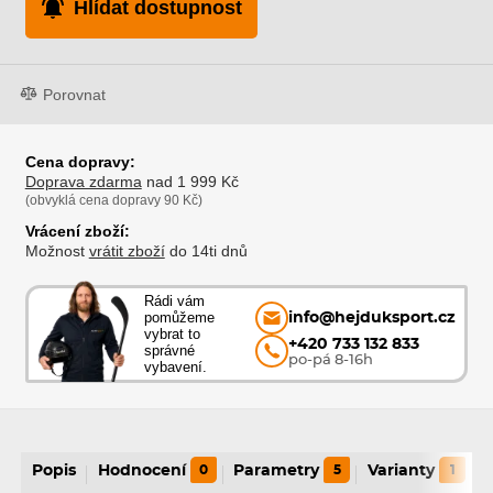
Hlídat dostupnost
Porovnat
Cena dopravy:
Doprava zdarma
nad 1 999 Kč
(obvyklá cena dopravy 90 Kč)
Vrácení zboží:
Možnost
vrátit zboží
do 14ti dnů
Rádi vám
pomůžeme
info@hejduksport.cz
vybrat to
+420 733 132 833
správné
po-pá 8-16h
vybavení.
Popis
Hodnocení
0
Parametry
5
Varianty
1