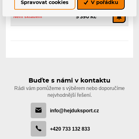
4x-3x, 100-80, 243mm, PS24
Spravovat cookies
V pořádku
EAN: 4260726261550
Není skladem
5 390 Kč
Buďte s námi v kontaktu
Rádi vám pomůžeme s výběrem nebo doporučíme
nejvhodnější řešení.
info@hejduksport.cz
+420 733 132 833