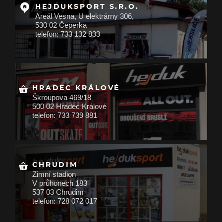
HEJDUKSPORT S.R.O.
Areál Vesna, U elektrárny 306,
530 02 Čeperka
telefon: 733 132 833
HRADEC KRÁLOVÉ
Škroupova 469/18
500 02 Hradec Králové
telefon: 733 739 881
CHRUDIM
Zimní stadion
V průhonech 183
537 03 Chrudim
telefon: 728 072 017