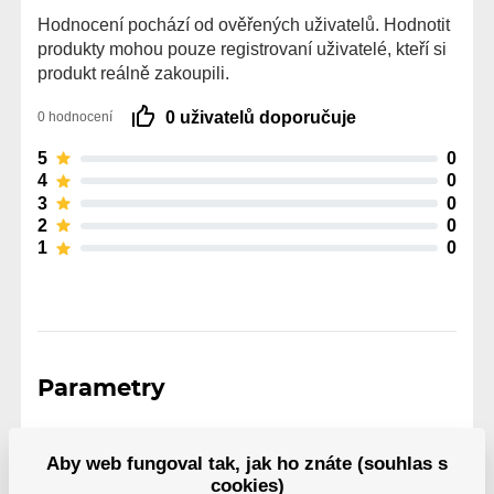
Hodnocení pochází od ověřených uživatelů. Hodnotit
produkty mohou pouze registrovaní uživatelé, kteří si
produkt reálně zakoupili.
0 uživatelů doporučuje
0 hodnocení
5
0
4
0
3
0
2
0
1
0
Parametry
Aby web fungoval tak, jak ho znáte (souhlas s
Výrobce
Biosteel
cookies)