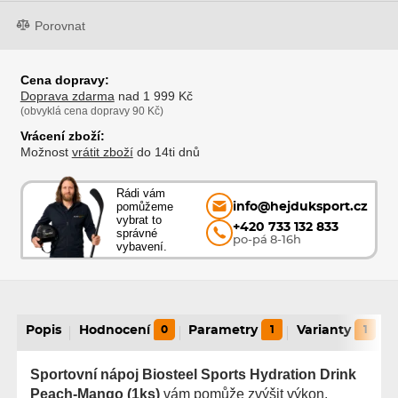
Porovnat
Cena dopravy:
Doprava zdarma
nad 1 999 Kč
(obvyklá cena dopravy 90 Kč)
Vrácení zboží:
Možnost
vrátit zboží
do 14ti dnů
Rádi vám
pomůžeme
info@hejduksport.cz
vybrat to
+420 733 132 833
správné
po-pá 8-16h
vybavení.
Popis
Hodnocení
0
Parametry
1
Varianty
1
Sportovní nápoj Biosteel Sports Hydration Drink
Peach-Mango (1ks)
vám pomůže zvýšit výkon,