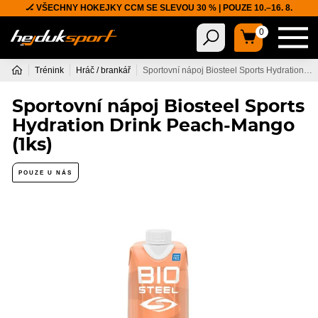
🏒 VŠECHNY HOKEJKY CCM SE SLEVOU 30 % | POUZE 10.–16. 8.
0
Trénink
Hráč / brankář
Sportovní nápoj Biosteel Sports Hydration Drink Peach-Mango (1ks)
Sportovní nápoj Biosteel Sports
Hydration Drink Peach-Mango
(1ks)
POUZE U NÁS