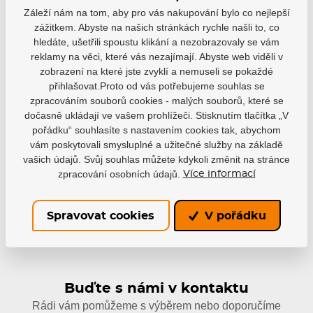
Záleží nám na tom, aby pro vás nakupování bylo co nejlepší
zážitkem. Abyste na našich stránkách rychle našli to, co
hledáte, ušetřili spoustu klikání a nezobrazovaly se vám
reklamy na věci, které vás nezajímají. Abyste web viděli v
zobrazení na které jste zvyklí a nemuseli se pokaždé
Varianty
přihlašovat.Proto od vás potřebujeme souhlas se
zpracováním souborů cookies - malých souborů, které se
HS24
dočasně ukládají ve vašem prohlížeči. Stisknutím tlačítka „V
EAN: 883309213421
pořádku“ souhlasíte s nastavením cookies tak, abychom
Není skladem
vám poskytovali smysluplné a užitečné služby na základě
59 Kč
vašich údajů. Svůj souhlas můžete kdykoli změnit na stránce
zpracování osobních údajů.
Více informací
Spravovat cookies
V pořádku
Buďte s námi v kontaktu
Rádi vám pomůžeme s výběrem nebo doporučíme