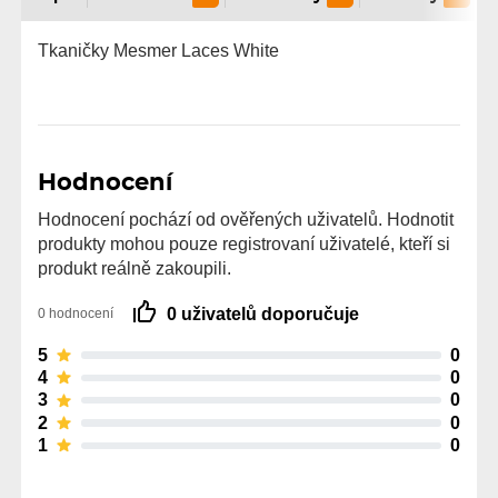
Tkaničky Mesmer Laces White
Hodnocení
Hodnocení pochází od ověřených uživatelů. Hodnotit
produkty mohou pouze registrovaní uživatelé, kteří si
produkt reálně zakoupili.
0 uživatelů doporučuje
0 hodnocení
5
0
4
0
3
0
2
0
1
0