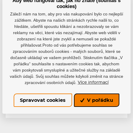
Aby web fungoval tak, jak ho znáte (souhlas s
140cm, bílá, PS26
cookies)
EAN: 4260726266005
Záleží nám na tom, aby pro vás nakupování bylo co nejlepší
Skladem 7-10 pracovních dní
zážitkem. Abyste na našich stránkách rychle našli to, co
196 Kč
hledáte, ušetřili spoustu klikání a nezobrazovaly se vám
reklamy na věci, které vás nezajímají. Abyste web viděli v
150cm, bílá, PS26
zobrazení na které jste zvyklí a nemuseli se pokaždé
EAN: 4260726266012
přihlašovat.Proto od vás potřebujeme souhlas se
Skladem 7-10 pracovních dní
196 Kč
zpracováním souborů cookies - malých souborů, které se
dočasně ukládají ve vašem prohlížeči. Stisknutím tlačítka „V
160cm, bílá, PS26
pořádku“ souhlasíte s nastavením cookies tak, abychom
EAN: 4260726266029
vám poskytovali smysluplné a užitečné služby na základě
vašich údajů. Svůj souhlas můžete kdykoli změnit na stránce
Skladem 7-10 pracovních dní
196 Kč
zpracování osobních údajů.
Více informací
Spravovat cookies
V pořádku