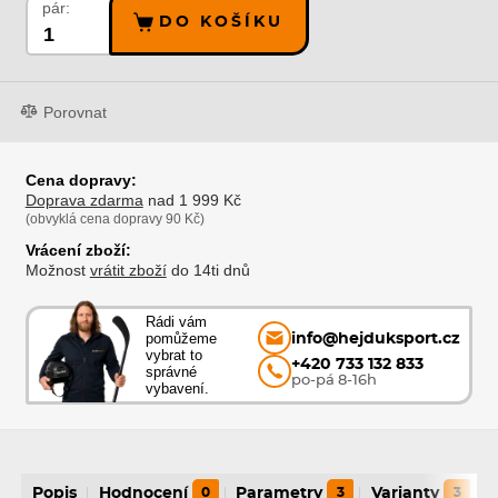
pár:
DO KOŠÍKU
Porovnat
Cena dopravy:
Doprava zdarma
nad 1 999 Kč
(obvyklá cena dopravy 90 Kč)
Vrácení zboží:
Možnost
vrátit zboží
do 14ti dnů
Rádi vám
pomůžeme
info@hejduksport.cz
vybrat to
+420 733 132 833
správné
po-pá 8-16h
vybavení.
Popis
Hodnocení
0
Parametry
3
Varianty
3