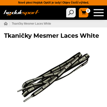
Nové plexi Hejduk OptiX je tady! Objev čistší výhled.
0
Tkaničky Mesmer Laces White
Tkaničky Mesmer Laces White