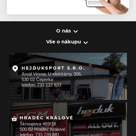
O nás
Vše o nákupu
HEJDUKSPORT S.R.O.
Areál Vesna, U elektrárny 306,
530 02 Čeperka
telefon: 733 132 833
HRADEC KRÁLOVÉ
Škroupova 469/18
500 02 Hradec Králové
telefon: 733 739 881