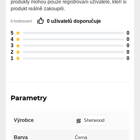
produkty mohou pouze registrovaní uživatelé, kteří si
produkt reálně zakoupili.
0 uživatelů doporučuje
0 hodnocení
5
0
4
0
3
0
2
0
1
0
Parametry
Výrobce
Sherwood
Barva
Černá