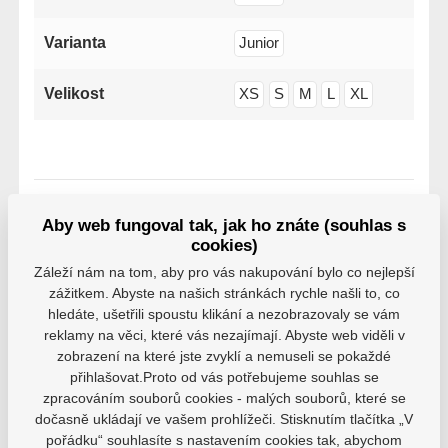
Varianta
Junior
Velikost
XS
S
M
L
XL
Aby web fungoval tak, jak ho znáte (souhlas s
Varianty
cookies)
černá, Junior, XS, SW23
Záleží nám na tom, aby pro vás nakupování bylo co nejlepší
EAN: 4019309107422
zážitkem. Abyste na našich stránkách rychle našli to, co
hledáte, ušetřili spoustu klikání a nezobrazovaly se vám
Skladem
890 Kč
reklamy na věci, které vás nezajímají. Abyste web viděli v
zobrazení na které jste zvyklí a nemuseli se pokaždé
černá, Junior, S, SW23
přihlašovat.Proto od vás potřebujeme souhlas se
EAN: 4019309107439
zpracováním souborů cookies - malých souborů, které se
Skladem
dočasně ukládají ve vašem prohlížeči. Stisknutím tlačítka „V
890 Kč
pořádku“ souhlasíte s nastavením cookies tak, abychom