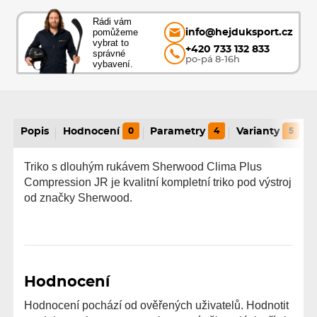
Rádi vám
pomůžeme
info@hejduksport.cz
vybrat to
+420 733 132 833
správné
po-pá 8-16h
vybavení.
Popis
Hodnocení
0
Parametry
4
Varianty
5
Triko s dlouhým rukávem Sherwood Clima Plus
Compression JR je kvalitní kompletní triko pod výstroj
od značky Sherwood.
Hodnocení
Hodnocení pochází od ověřených uživatelů. Hodnotit