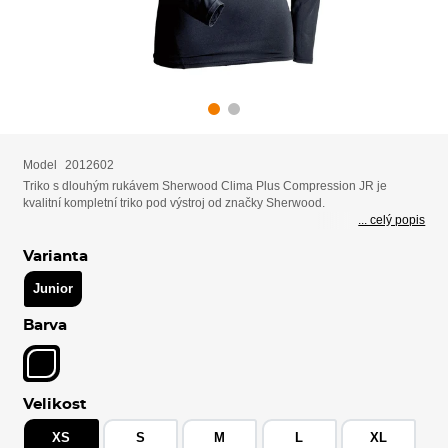
Model
2012602
Triko s dlouhým rukávem Sherwood Clima Plus Compression JR je
kvalitní kompletní triko pod výstroj od značky Sherwood.
... celý popis
Varianta
Junior
Barva
Velikost
XS
S
M
L
XL