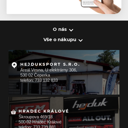
O nás
Vše o nákupu
HEJDUKSPORT S.R.O.
Areál Vesna, U elektrárny 306,
530 02 Čeperka
telefon: 733 132 833
HRADEC KRÁLOVÉ
Škroupova 469/18
500 02 Hradec Králové
telefon: 733 739 881