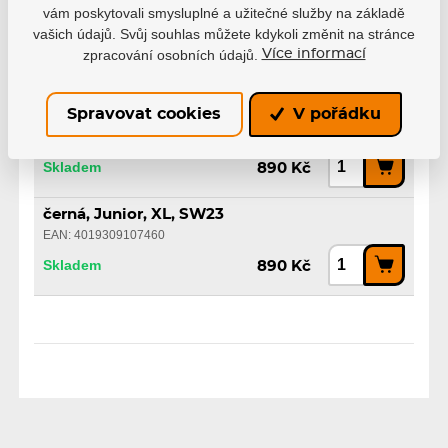
vám poskytovali smysluplné a užitečné služby na základě
černá, Junior, M, SW23
vašich údajů. Svůj souhlas můžete kdykoli změnit na stránce
EAN: 4019309107446
zpracování osobních údajů.
Více informací
Skladem
890 Kč
Spravovat cookies
V pořádku
černá, Junior, L, SW23
EAN: 4019309107453
Skladem
890 Kč
černá, Junior, XL, SW23
EAN: 4019309107460
Skladem
890 Kč