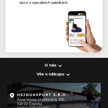
dozví o speciálních nabídkách.
O nás
Vše o nákupu
HEJDUKSPORT S.R.O.
Areál Vesna, U elektrárny 306,
530 02 Čeperka