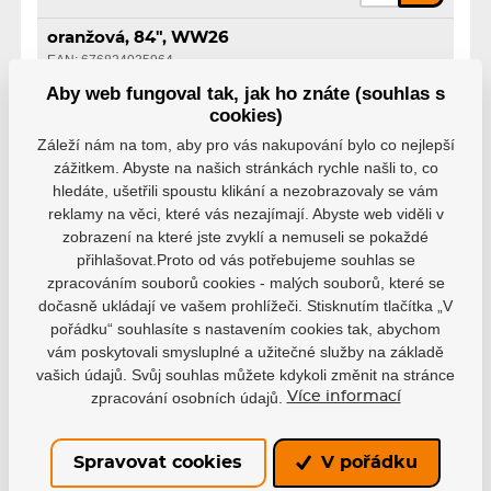
oranžová, 84", WW26
EAN: 676824035964
Skladem
Aby web fungoval tak, jak ho znáte (souhlas s
99 Kč
cookies)
Záleží nám na tom, aby pro vás nakupování bylo co nejlepší
oranžová, 96", WW26
zážitkem. Abyste na našich stránkách rychle našli to, co
EAN: 676824035971
hledáte, ušetřili spoustu klikání a nezobrazovaly se vám
Skladem
99 Kč
reklamy na věci, které vás nezajímají. Abyste web viděli v
zobrazení na které jste zvyklí a nemuseli se pokaždé
oranžová, 108", WW26
přihlašovat.Proto od vás potřebujeme souhlas se
EAN: 676824035988
zpracováním souborů cookies - malých souborů, které se
dočasně ukládají ve vašem prohlížeči. Stisknutím tlačítka „V
Skladem
99 Kč
pořádku“ souhlasíte s nastavením cookies tak, abychom
vám poskytovali smysluplné a užitečné služby na základě
oranžová, 120", WW26
vašich údajů. Svůj souhlas můžete kdykoli změnit na stránce
EAN: 676824035995
zpracování osobních údajů.
Více informací
Skladem
99 Kč
Spravovat cookies
V pořádku
oranžová, 130", WW26
EAN: 676824036008