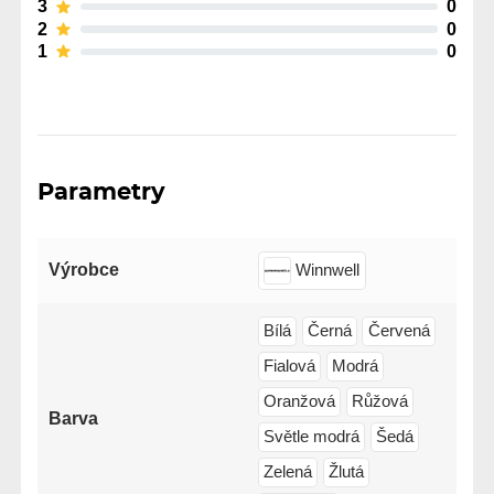
3
0
2
0
1
0
Parametry
Výrobce
Winnwell
Bílá
Černá
Červená
Fialová
Modrá
Oranžová
Růžová
Barva
Světle modrá
Šedá
Zelená
Žlutá