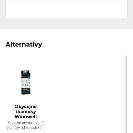
Alternativy
Obyčejné
tkaničky
Winnwell
Klasické nevoskované
tkaničky od kanadské...