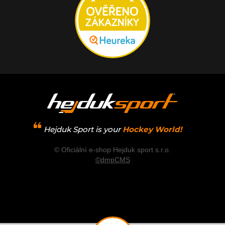
Hejduk Sport is your
Hockey World!
© Oficiální e-shop Hejduk sport s.r.o.
©dmpCMS