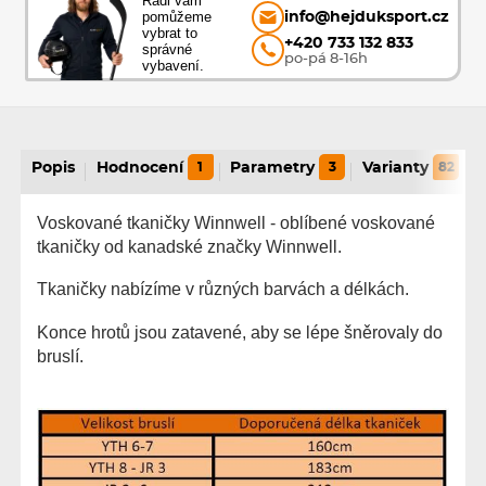
Rádi vám
pomůžeme
info@hejduksport.cz
vybrat to
+420 733 132 833
správné
po-pá 8-16h
vybavení.
Popis
Hodnocení
1
Parametry
3
Varianty
82
Voskované tkaničky Winnwell - oblíbené voskované
tkaničky od kanadské značky Winnwell.
Tkaničky nabízíme v různých barvách a délkách.
Konce hrotů jsou zatavené, aby se lépe šněrovaly do
bruslí.