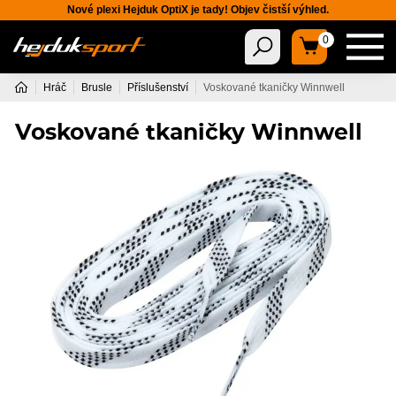
Nové plexi Hejduk OptiX je tady! Objev čistší výhled.
0
Hráč
Brusle
Příslušenství
Voskované tkaničky Winnwell
Voskované tkaničky Winnwell