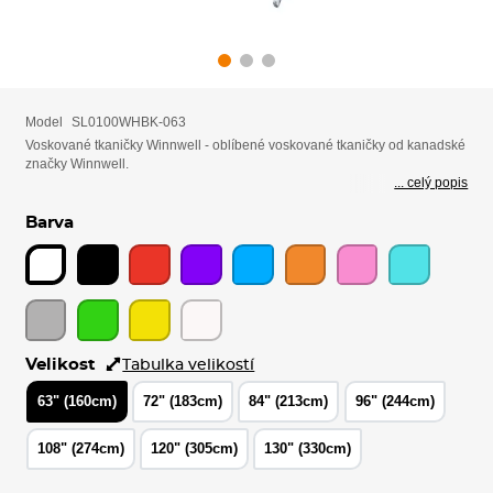
Model
SL0100WHBK-063
Voskované tkaničky Winnwell - oblíbené voskované tkaničky od kanadské
značky Winnwell.
... celý popis
Barva
Velikost
Tabulka velikostí
63" (160cm)
72" (183cm)
84" (213cm)
96" (244cm)
108" (274cm)
120" (305cm)
130" (330cm)