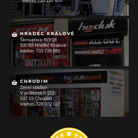
telefon: 733 132 833
HRADEC KRÁLOVÉ
Škroupova 469/18
500 02 Hradec Králové
telefon: 733 739 881
CHRUDIM
Zimní stadion
V průhonech 183
537 03 Chrudim
telefon: 728 072 017