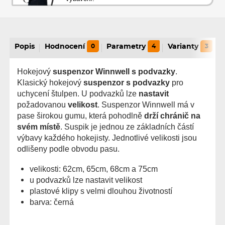
Popis
Hodnocení
0
Parametry
4
Varianty
3
Hokejový
suspenzor Winnwell s podvazky
.
Klasický hokejový
suspenzor s podvazky
pro
uchycení štulpen. U podvazků lze
nastavit
požadovanou
velikost
. Suspenzor Winnwell má v
pase širokou gumu, která pohodlně
drží chránič na
svém místě
. Suspik je jednou ze základních částí
výbavy každého hokejisty. Jednotlivé velikosti jsou
odlišeny podle obvodu pasu.
velikosti: 62cm, 65cm, 68cm a 75cm
u podvazků lze nastavit velikost
plastové klipy s velmi dlouhou životností
barva: černá