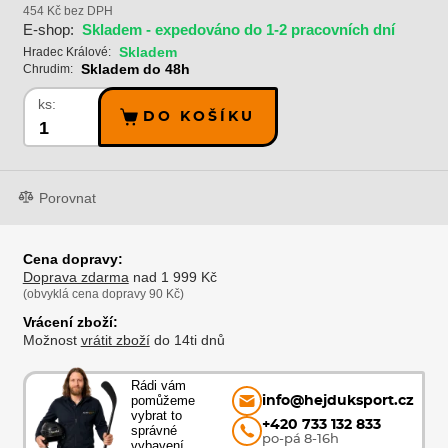
454 Kč bez DPH
E-shop:
Skladem - expedováno do 1-2 pracovních dní
Skladem
Hradec Králové:
Skladem do 48h
Chrudim:
ks:
DO KOŠÍKU
Porovnat
Cena dopravy:
Doprava zdarma
nad 1 999 Kč
(obvyklá cena dopravy 90 Kč)
Vrácení zboží:
Možnost
vrátit zboží
do 14ti dnů
Rádi vám
pomůžeme
info@hejduksport.cz
vybrat to
+420 733 132 833
správné
po-pá 8-16h
vybavení.