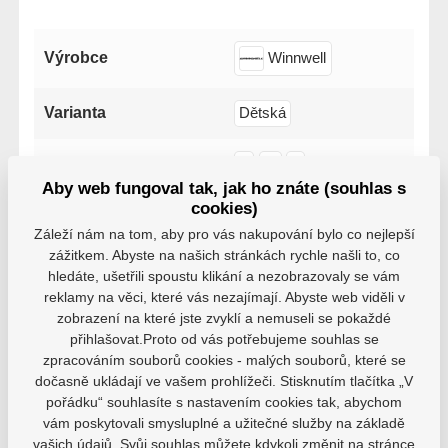
Výrobce
Winnwell
Varianta
Dětská
Velikost
S
M
L
Aby web fungoval tak, jak ho znáte (souhlas s
cookies)
Velikost výrobce
62
65
68
Záleží nám na tom, aby pro vás nakupování bylo co nejlepší
zážitkem. Abyste na našich stránkách rychle našli to, co
hledáte, ušetřili spoustu klikání a nezobrazovaly se vám
reklamy na věci, které vás nezajímají. Abyste web viděli v
zobrazení na které jste zvyklí a nemuseli se pokaždé
přihlašovat.Proto od vás potřebujeme souhlas se
Varianty
zpracováním souborů cookies - malých souborů, které se
dočasně ukládají ve vašem prohlížeči. Stisknutím tlačítka „V
Dětská, 68, L, WH26
pořádku“ souhlasíte s nastavením cookies tak, abychom
EAN: 1700000054247
vám poskytovali smysluplné a užitečné služby na základě
Skladem
549 Kč
vašich údajů. Svůj souhlas můžete kdykoli změnit na stránce