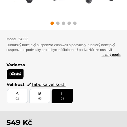
Model
54223
Juniorský hokejový suspenzor Winnwell s podvazky. Klasický hokejový
suspenzor s podvazky pro uchycení štulpen. U podvazků lze nastavit...
... celý popis
Varianta
Dětská
Velikost
Tabulka velikostí
S
M
L
62
65
68
549 Kč