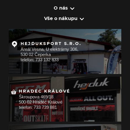
O nás
Vše o nákupu
HEJDUKSPORT S.R.O.
Areál Vesna, U elektrárny 306,
530 02 Čeperka
telefon: 733 132 833
HRADEC KRÁLOVÉ
Škroupova 469/18
500 02 Hradec Králové
telefon: 733 739 881