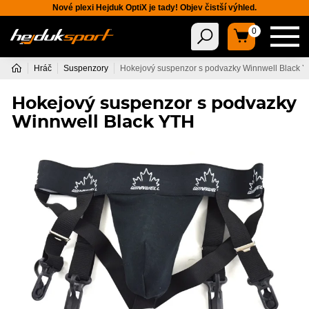
Nové plexi Hejduk OptiX je tady! Objev čistší výhled.
0
Hráč
Suspenzory
Hokejový suspenzor s podvazky Winnwell Black 
Hokejový suspenzor s podvazky
Winnwell Black YTH