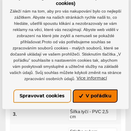
cookies)
Parametry
Záleží nám na tom, aby pro vás nakupování bylo co nejlepší
zážitkem. Abyste na našich stránkách rychle našli to, co
hledáte, ušetřili spoustu klikání a nezobrazovaly se vám
Výrobce
Winnwell
reklamy na věci, které vás nezajímají. Abyste web viděli v
zobrazení na které jste zvyklí a nemuseli se pokaždé
přihlašovat.Proto od vás potřebujeme souhlas se
Nedoporučujeme střílet
Varianta
pukem
zpracováním souborů cookies - malých souborů, které se
dočasně ukládají ve vašem prohlížeči. Stisknutím tlačítka „V
pořádku“ souhlasíte s nastavením cookies tak, abychom
Velikost
32" (81x53x30cm)
vám poskytovali smysluplné a užitečné služby na základě
vašich údajů. Svůj souhlas můžete kdykoli změnit na stránce
Velikost - 81 x 53 x 30
zpracování osobních údajů.
Více informací
1.
cm
Spravovat cookies
V pořádku
2.
Síť - Polyesterová
Šířka tyčí - PVC 2,5
3.
cm