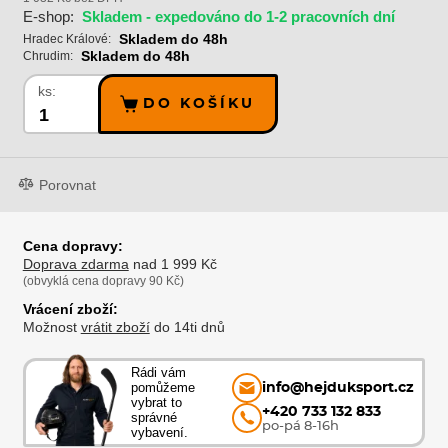
E-shop:
Skladem - expedováno do 1-2 pracovních dní
Skladem do 48h
Hradec Králové:
Skladem do 48h
Chrudim:
ks:
DO KOŠÍKU
Porovnat
Cena dopravy:
Doprava zdarma
nad 1 999 Kč
(obvyklá cena dopravy 90 Kč)
Vrácení zboží:
Možnost
vrátit zboží
do 14ti dnů
Rádi vám
pomůžeme
info@hejduksport.cz
vybrat to
+420 733 132 833
správné
po-pá 8-16h
vybavení.