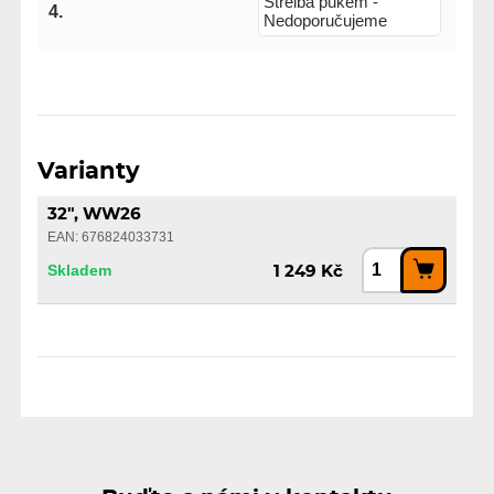
Střelba pukem -
4.
Nedoporučujeme
Varianty
32", WW26
EAN: 676824033731
Skladem
1 249 Kč