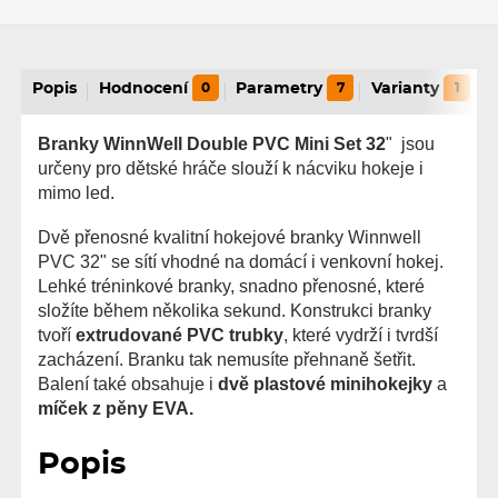
Popis
Hodnocení
0
Parametry
7
Varianty
1
Branky WinnWell Double PVC Mini Set 32
" jsou
určeny pro dětské hráče slouží k nácviku hokeje i
mimo led.
Dvě přenosné kvalitní hokejové branky Winnwell
PVC 32" se sítí vhodné na domácí i venkovní hokej.
Lehké tréninkové branky, snadno přenosné, které
složíte během několika sekund. Konstrukci branky
tvoří
extrudované PVC trubky
, které vydrží i tvrdší
zacházení. Branku tak nemusíte přehnaně šetřit.
Balení také obsahuje i
dvě plastové minihokejky
a
míček z pěny EVA.
Popis