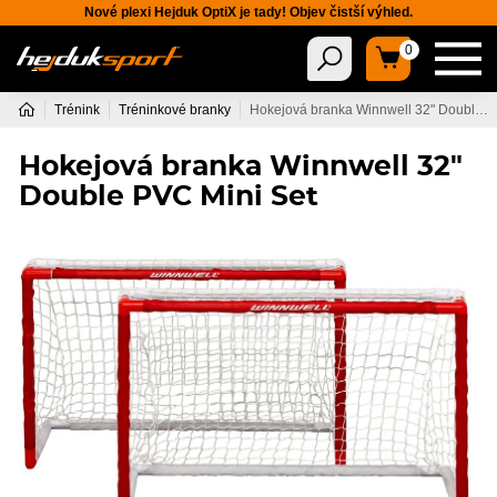
Nové plexi Hejduk OptiX je tady! Objev čistší výhled.
0
Trénink
Tréninkové branky
Hokejová branka Winnwell 32" Double PVC Mini Set
Hokejová branka Winnwell 32"
Double PVC Mini Set