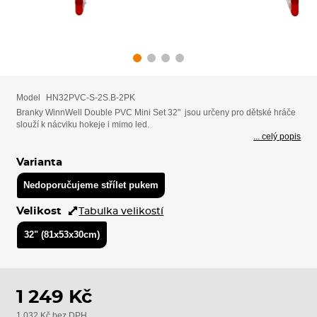
Model
HN32PVC-S-2S.B-2PK
Branky WinnWell Double PVC Mini Set 32" jsou určeny pro dětské hráče
slouží k nácviku hokeje i mimo led.
... celý popis
Varianta
Nedoporučujeme střílet pukem
Velikost
Tabulka velikostí
32" (81x53x30cm)
1 249 Kč
1 032 Kč bez DPH